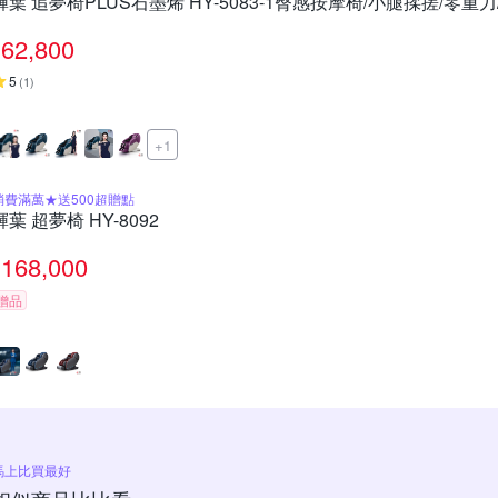
輝葉 追夢椅PLUS石墨烯 HY-5083-1臀感按摩椅/小腿揉搓/零重力
62,800
5
(
1
)
+1
消費滿萬★送500超贈點
輝葉 超夢椅 HY-8092
168,000
贈品
馬上比買最好