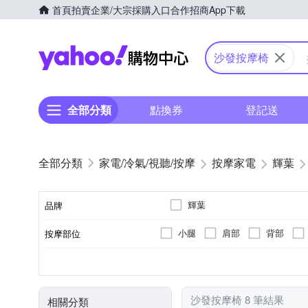
首頁
拍賣
企業/大宗採購入口
合作招商
App下載
Yahoo購物中心
沙發按摩椅
全部分類
點換券
登記送
家電/冷氣/視聽/按摩
按摩家電
輝葉
輝葉
品牌
小腿
肩部
背部
按摩部位
品牌名稱
按摩椅
插電式
揉捏式
有線遙控器
溫熱功能
座充式
震動式
無線遙控器
顏色
類型
電源類型
按摩方式
遙控器
特殊功能
沙發按摩椅 8 筆結果
相關分類