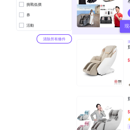
挑戰低價
券
活動
現
清除所有條件
$
$