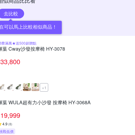
相似商品比比看
去比較
在可以馬上比較相似商品！
消費滿萬★送500超贈點
輝葉 Cway沙發按摩椅 HY-3078
33,800
+1
輝葉 WULA超有力小沙發 按摩椅 HY-3068A
19,999
4.9
(
8
)
挑戰低價