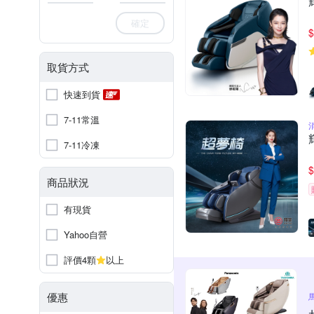
確定
$
取貨方式
快速到貨
7-11常溫
7-11冷凍
$
商品狀況
有現貨
Yahoo自營
評價4顆
以上
優惠