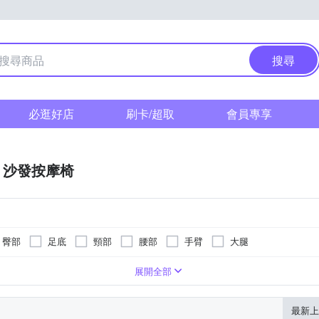
搜尋
必逛好店
刷卡/超取
會員專享
沙發按摩椅
臀部
足底
頸部
腰部
手臂
大腿
展開全部
最新上