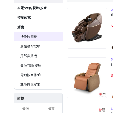
家電/冷氣/視聽/按摩
按摩家電
$
輝葉
沙發按摩椅
肩頸腰背按摩
足部美腿機
美顏/電眼按摩
電動按摩棒/床
$
其他按摩家電
價格
-