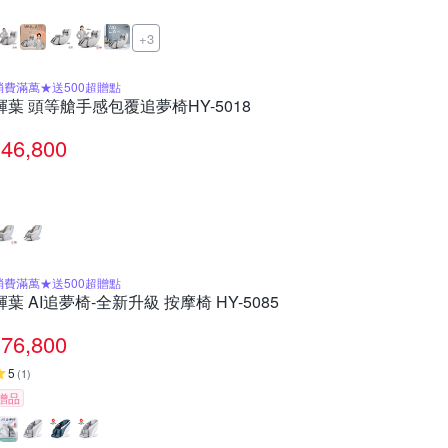
+3
消費滿萬★送500超贈點
輝葉 頭等艙手感包覆追夢椅HY-5018
46,800
消費滿萬★送500超贈點
輝葉 AI追夢椅-全新升級 按摩椅 HY-5085
76,800
5
(
1
)
贈品