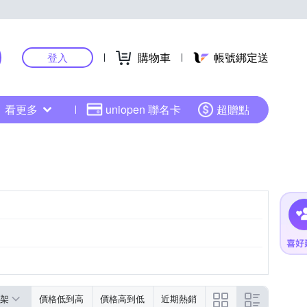
購物車
帳號綁定送
登入
看更多
uniopen 聯名卡
超贈點
架
價格低到高
價格高到低
近期熱銷