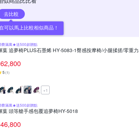
相似商品比比看
去比較
在可以馬上比較相似商品！
消費滿萬★送500超贈點
輝葉 追夢椅PLUS石墨烯 HY-5083-1臀感按摩椅/小腿揉搓/零重力
62,800
5
(
1
)
+1
消費滿萬★送500超贈點
輝葉 頭等艙手感包覆追夢椅HY-5018
46,800