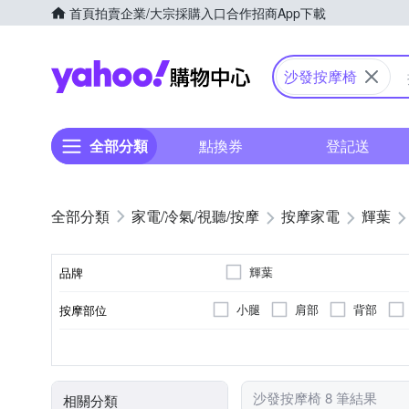
首頁
拍賣
企業/大宗採購入口
合作招商
App下載
Yahoo購物中心
沙發按摩椅
全部分類
點換券
登記送
家電/冷氣/視聽/按摩
按摩家電
輝葉
輝葉
品牌
小腿
肩部
背部
按摩部位
品牌名稱
按摩椅
插電式
揉捏式
有線遙控器
溫熱功能
座充式
震動式
無線遙控器
顏色
類型
電源類型
按摩方式
遙控器
特殊功能
沙發按摩椅 8 筆結果
相關分類