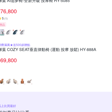
輝葉 AI追夢椅-全新升級 按摩椅 HY-5085
76,800
5
(
1
)
贈品
消費滿萬★送500超贈點
輝葉 COZY SEAT垂直律動椅 (運動 按摩 放鬆) HY-888A
69,800
馬上比買最好