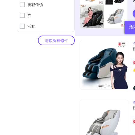
挑戰低價
券
活動
現
清除所有條件
$
$