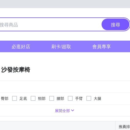
搜尋
必逛好店
刷卡/超取
會員專享
沙發按摩椅
臀部
足底
頸部
腰部
手臂
大腿
展開全部
推薦排