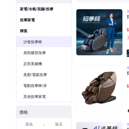
家電/冷氣/視聽/按摩
按摩家電
$
輝葉
沙發按摩椅
肩頸腰背按摩
足部美腿機
美顏/電眼按摩
電動按摩棒/床
$
其他按摩家電
價格
-