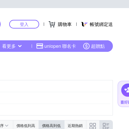
購物車
帳號綁定送
登入
看更多
uniopen 聯名卡
超贈點
序
價格低到高
價格高到低
近期熱銷