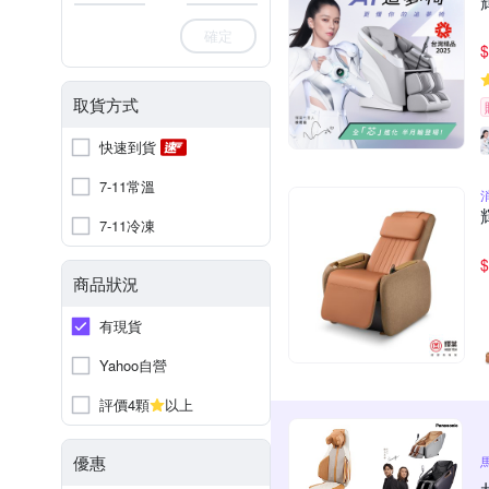
確定
$
取貨方式
快速到貨
7-11常溫
7-11冷凍
$
商品狀況
有現貨
Yahoo自營
評價4顆
以上
優惠