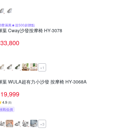
消費滿萬★送500超贈點
輝葉 Cway沙發按摩椅 HY-3078
33,800
+1
輝葉 WULA超有力小沙發 按摩椅 HY-3068A
19,999
4.9
(
8
)
挑戰低價
+3