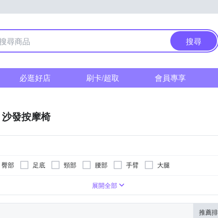
搜尋
必逛好店
刷卡/超取
會員專享
沙發按摩椅
臀部
足底
頸部
腰部
手臂
大腿
展開全部
推薦排