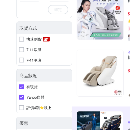
確定
$
取貨方式
快速到貨
7-11常溫
7-11冷凍
$
商品狀況
有現貨
Yahoo自營
評價4顆
以上
優惠