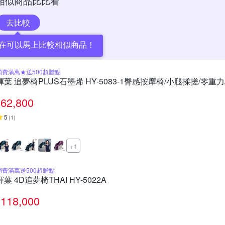
相似商品比比看
去比較
在可以馬上比較相似商品！
消費滿萬★送500超贈點
輝葉 追夢椅PLUS石墨烯 HY-5083-1臀感按摩椅/小腿揉搓/零重力
62,800
5
(
1
)
+1
消費滿萬送500超贈點
輝葉 4D追夢椅THAI HY-5022A
118,000