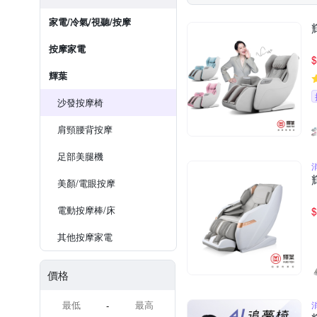
家電/冷氣/視聽/按摩
按摩家電
$
輝葉
沙發按摩椅
肩頸腰背按摩
足部美腿機
美顏/電眼按摩
電動按摩棒/床
$
其他按摩家電
價格
-