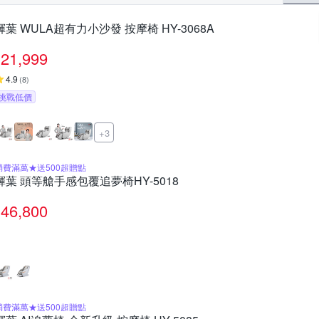
輝葉 WULA超有力小沙發 按摩椅 HY-3068A
21,999
4.9
(
8
)
挑戰低價
+3
消費滿萬★送500超贈點
輝葉 頭等艙手感包覆追夢椅HY-5018
46,800
消費滿萬★送500超贈點