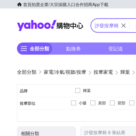
首頁
拍賣
企業/大宗採購入口
合作招商
App下載
Yahoo購物中心
沙發按摩椅
全部分類
點換券
登記送
家電/冷氣/視聽/按摩
按摩家電
輝葉
輝葉
品牌
小腿
肩部
背部
按摩部位
品牌名稱
按摩椅
插電式
揉捏式
有線遙控器
溫熱功能
座充式
震動式
無線遙控器
顏色
類型
電源類型
按摩方式
遙控器
特殊功能
沙發按摩椅 8 筆結果
相關分類