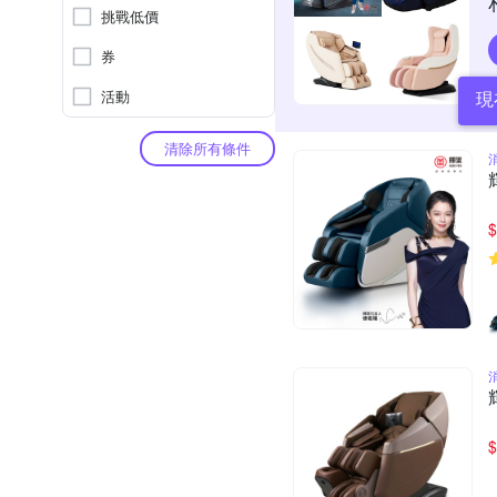
挑戰低價
券
活動
現
清除所有條件
$
$