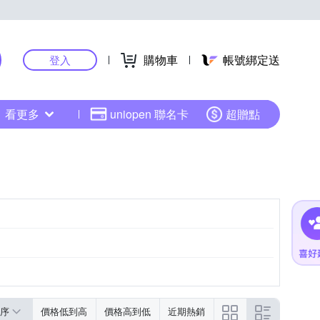
購物車
帳號綁定送
登入
看更多
uniopen 聯名卡
超贈點
序
價格低到高
價格高到低
近期熱銷