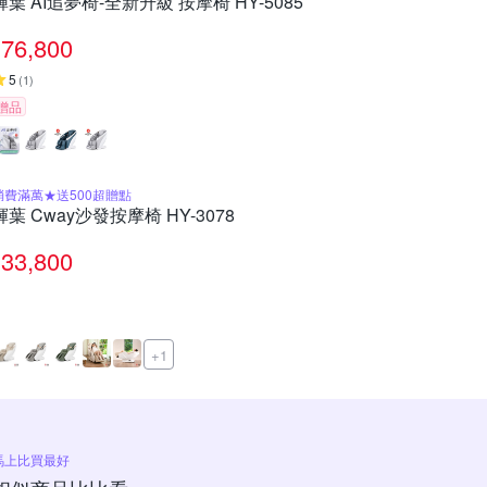
輝葉 AI追夢椅-全新升級 按摩椅 HY-5085
76,800
5
(
1
)
贈品
消費滿萬★送500超贈點
輝葉 Cway沙發按摩椅 HY-3078
33,800
+1
馬上比買最好