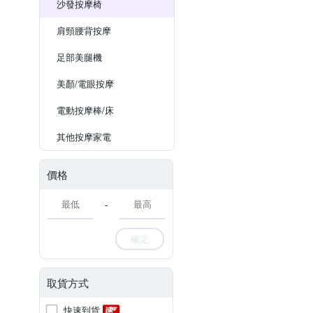
沙發按摩椅
肩頸腰背按摩
足部美腿機
美顏/電眼按摩
電動按摩棒/床
其他按摩家電
價格
-
確定
取貨方式
快速到貨