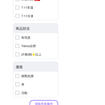
7-11常溫
7-11冷凍
商品狀況
有現貨
Yahoo自營
評價4顆
以上
優惠
挑戰低價
券
活動
清除所有條件