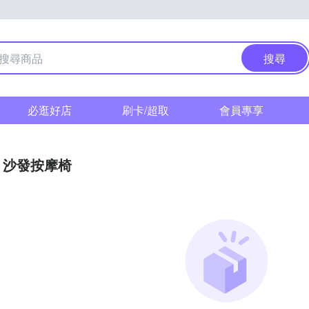
搜尋
必逛好店
刷卡/超取
會員專享
沙發按摩椅