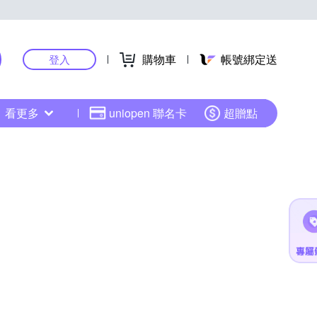
購物車
帳號綁定送
登入
看更多
uniopen 聯名卡
超贈點