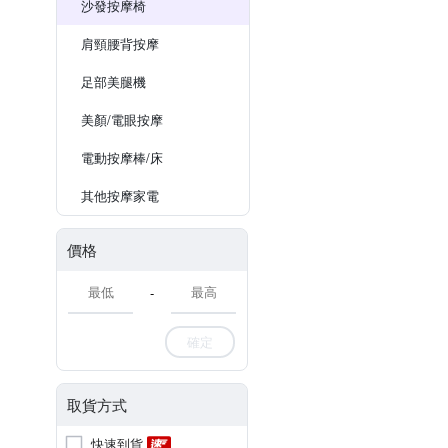
沙發按摩椅
肩頸腰背按摩
足部美腿機
美顏/電眼按摩
電動按摩棒/床
其他按摩家電
價格
-
確定
取貨方式
快速到貨