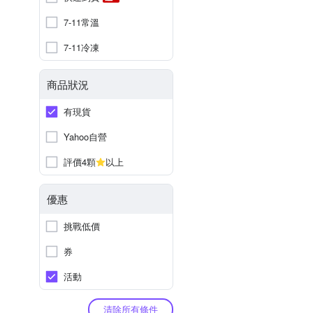
7-11常溫
7-11冷凍
商品狀況
有現貨
Yahoo自營
評價4顆
以上
優惠
挑戰低價
券
活動
清除所有條件