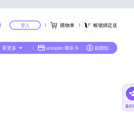
購物車
帳號綁定送
登入
看更多
uniopen 聯名卡
超贈點