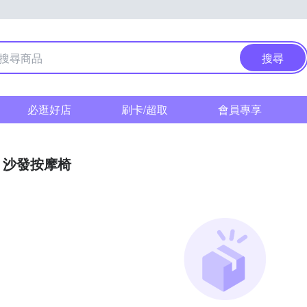
搜尋
必逛好店
刷卡/超取
會員專享
沙發按摩椅