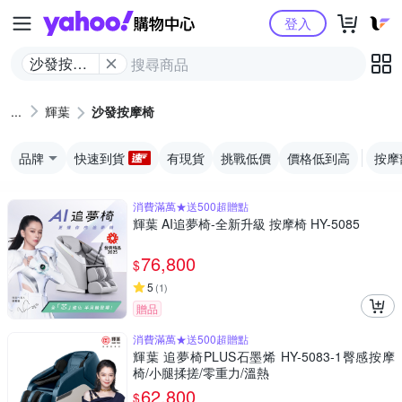
Yahoo購物中心
登入
沙發按摩
椅
輝葉
沙發按摩椅
品牌
快速到貨
有現貨
挑戰低價
價格低到高
按摩
消費滿萬★送500超贈點
輝葉 AI追夢椅-全新升級 按摩椅 HY-5085
76,800
$
5
(
1
)
贈品
消費滿萬★送500超贈點
輝葉 追夢椅PLUS石墨烯 HY-5083-1臀感按摩
椅/小腿揉搓/零重力/溫熱
62,800
$