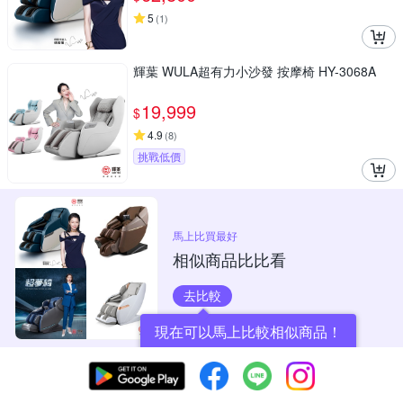
5
(
1
)
輝葉 WULA超有力小沙發 按摩椅 HY-3068A
19,999
$
4.9
(
8
)
挑戰低價
馬上比買最好
相似商品比比看
去比較
現在可以馬上比較相似商品！