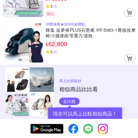
5
(
1
)
贈品
消費滿萬★送500超贈點
輝葉 追夢椅PLUS石墨烯 HY-5083-1臀感按摩
椅/小腿揉搓/零重力/溫熱
62,800
$
5
(
1
)
馬上比買最好
相似商品比比看
去比較
現在可以馬上比較相似商品！