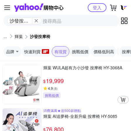
Yahoo購物中心
登入
沙發按摩
椅
輝葉
沙發按摩椅
品牌
快速到貨
有現貨
挑戰低價
價格低到高
按摩
輝葉 WULA超有力小沙發 按摩椅 HY-3068A
19,999
$
4.9
(
8
)
挑戰低價
消費滿萬★送500超贈點
輝葉 AI追夢椅-全新升級 按摩椅 HY-5085
76,800
$