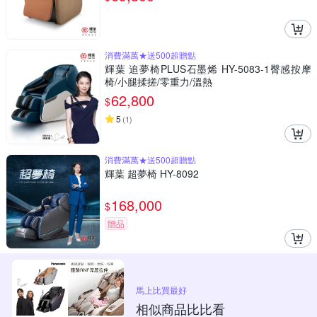
消費滿萬★送500超贈點
輝葉 追夢椅PLUS石墨烯 HY-5083-1臀感按摩
椅/小腿揉搓/零重力/溫熱
62,800
$
5
(
1
)
消費滿萬★送500超贈點
輝葉 超夢椅 HY-8092
168,000
$
贈品
馬上比買最好
相似商品比比看