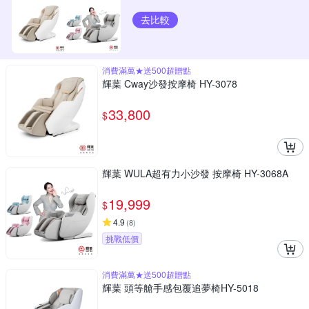
去比較
消費滿萬★送500超贈點
輝葉 Cway沙發按摩椅 HY-3078
33,800
$
輝葉 WULA超有力小沙發 按摩椅 HY-3068A
19,999
$
4.9
(
8
)
挑戰低價
消費滿萬★送500超贈點
輝葉 頭等艙手感包覆追夢椅HY-5018