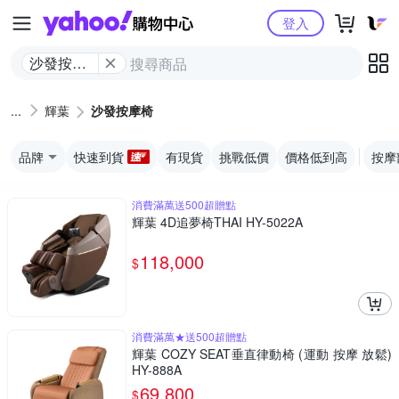
Yahoo購物中心
登入
沙發按摩
椅
輝葉
沙發按摩椅
品牌
快速到貨
有現貨
挑戰低價
價格低到高
按摩
消費滿萬送500超贈點
輝葉 4D追夢椅THAI HY-5022A
118,000
$
消費滿萬★送500超贈點
輝葉 COZY SEAT垂直律動椅 (運動 按摩 放鬆)
HY-888A
69,800
$