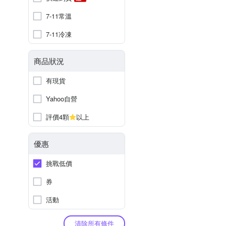
7-11常溫
7-11冷凍
商品狀況
有現貨
Yahoo自營
評價4顆
以上
優惠
挑戰低價
券
活動
清除所有條件