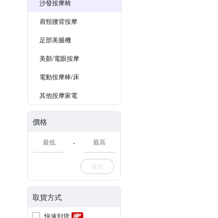
沙發按摩椅
肩頸腰背按摩
足部美腿機
美顏/電眼按摩
電動按摩棒/床
其他按摩家電
價格
-
確定
取貨方式
快速到貨