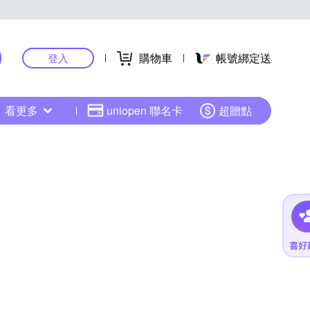
購物車
帳號綁定送
登入
看更多
uniopen 聯名卡
超贈點