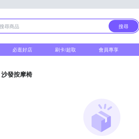
搜尋
必逛好店
刷卡/超取
會員專享
沙發按摩椅