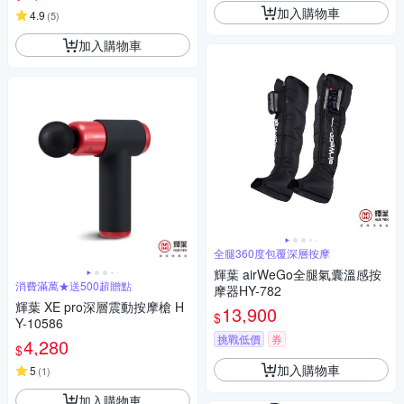
加入購物車
4.9
(
5
)
加入購物車
全腿360度包覆深層按摩
輝葉 airWeGo全腿氣囊溫感按
消費滿萬★送500超贈點
摩器HY-782
輝葉 XE pro深層震動按摩槍 H
13,900
$
Y-10586
挑戰低價
券
4,280
$
加入購物車
5
(
1
)
加入購物車