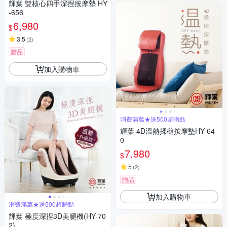
輝葉 雙核心四手深捏按摩墊 HY
-656
6,980
$
3.5
(
2
)
贈品
加入購物車
消費滿萬★送500超贈點
輝葉 4D溫熱揉槌按摩墊HY-64
0
7,980
$
5
(
2
)
贈品
加入購物車
消費滿萬★送500超贈點
輝葉 極度深捏3D美腿機(HY-70
2)