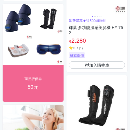
消費滿萬★送500超贈點
輝葉 多功能溫感美腿機 HY-75
2
2,280
$
3.7
(
1
)
挑戰低價
加入購物車
商品折價券
50元