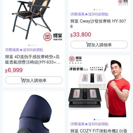
消費滿萬★送500超贈點
輝葉 Cway沙發按摩椅 HY-307
8
33,800
$
加入購物車
消費滿萬★送500超贈點
輝葉 4D溫熱手感按摩椅墊+高
級透氣摺疊涼椅組(HY-633+HY
-CR01)
6,999
$
加入購物車
消費滿萬★送500超贈點
輝葉 COZY FIT律動奇機2.0(垂