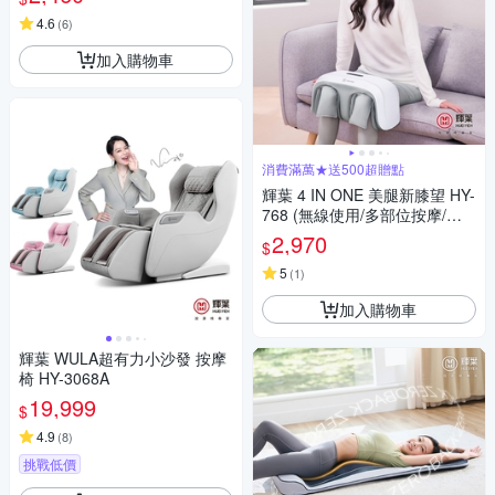
4.6
(
6
)
加入購物車
消費滿萬★送500超贈點
輝葉 4 IN ONE 美腿新膝望 HY-
768 (無線使用/多部位按摩/三
段力度三種按摩手法調節)
2,970
$
5
(
1
)
加入購物車
輝葉 WULA超有力小沙發 按摩
椅 HY-3068A
19,999
$
4.9
(
8
)
挑戰低價