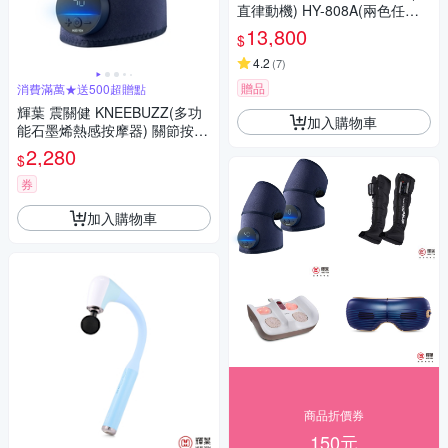
直律動機) HY-808A(兩色任選)
重力黑/引力白
13,800
$
4.2
(
7
)
贈品
消費滿萬★送500超贈點
輝葉 震關健 KNEEBUZZ(多功
加入購物車
能石墨烯熱感按摩器) 關節按摩
膝蓋按摩 HY-762
2,280
$
券
加入購物車
商品折價券
150元