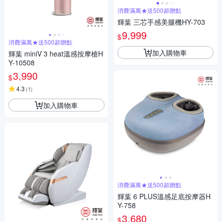
消費滿萬★送500超贈點
輝葉 三芯手感美腿機HY-703
9,999
$
消費滿萬★送500超贈點
加入購物車
輝葉 miniV 3 heat溫感按摩槍H
Y-10508
3,990
$
4.3
(
1
)
加入購物車
消費滿萬★送500超贈點
輝葉 6 PLUS溫感足底按摩器H
Y-758
3,680
$