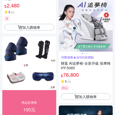
2,480
$
5
(
1
)
券
加入購物車
消費滿萬★送500超贈點
輝葉 AI追夢椅-全新升級 按摩椅
HY-5085
76,800
$
5
(
1
)
贈品
加入購物車
商品折價券
100元