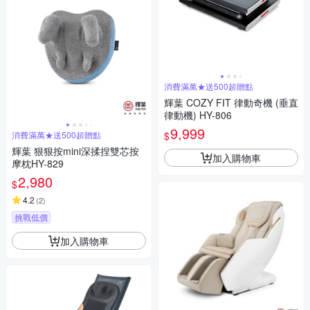
消費滿萬★送500超贈點
輝葉 COZY FIT 律動奇機 (垂直
律動機) HY-806
9,999
$
消費滿萬★送500超贈點
輝葉 狠狠按mini深揉捏雙芯按
加入購物車
摩枕HY-829
2,980
$
4.2
(
2
)
挑戰低價
加入購物車