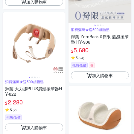
加入購物車
消費滿萬★送500超贈點
輝葉 ZeroBack 0脊限 溫感按摩
墊 HY-906
5,680
$
5
(
24
)
挑戰低價
券
加入購物車
消費滿萬★送500超贈點
輝葉 大力抓PLUS肩頸按摩器H
Y-822
2,280
$
5
(
2
)
挑戰低價
加入購物車