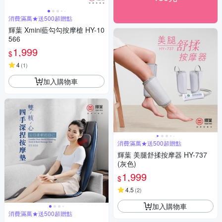
消費滿萬★送500超贈點
輝葉 Xmini藍勾勾按摩槍 HY-10
566
1,999
$
4
(
1
)
加入購物車
消費滿萬★送500超贈點
輝葉 美腿舒揉按摩器 HY-737
(灰色)
1,999
$
4.5
(
2
)
加入購物車
消費滿萬★送500超贈點