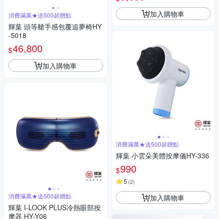
加入購物車
消費滿萬★送500超贈點
輝葉 頭等艙手感包覆追夢椅HY
-5018
46,800
$
加入購物車
消費滿萬★送500超贈點
輝葉 小雲朵美體按摩儀HY-336
990
$
5
(
2
)
消費滿萬★送500超贈點
加入購物車
輝葉 I-LOOK PLUS冷熱眼部按
摩器 HY-Y06