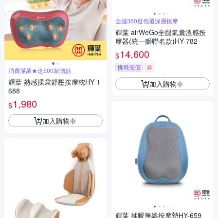
全腿360度包覆深層按摩
輝葉 airWeGo全腿氣囊溫感按
摩器(統一獅聯名款)HY-782
14,600
$
挑戰低價
券
消費滿萬★送500超贈點
輝葉 熱感揉震舒壓按摩枕HY-1
加入購物車
688
1,980
$
加入購物車
輝葉 揉暖無線按摩墊HY-659