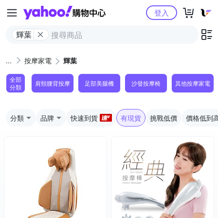
Yahoo購物中心
登入
輝葉
按摩家電
輝葉
全部
肩頸腰背按摩
足部美腿機
沙發按摩椅
其他按摩家電
分類
分類
品牌
快速到貨
有現貨
挑戰低價
價格低到