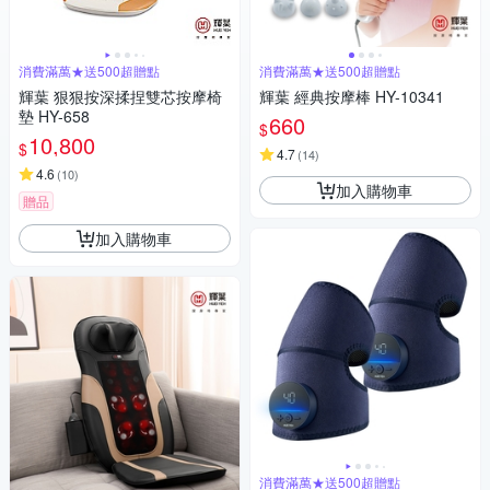
消費滿萬★送500超贈點
消費滿萬★送500超贈點
輝葉 狠狠按深揉捏雙芯按摩椅
輝葉 經典按摩棒 HY-10341
墊 HY-658
660
$
10,800
$
4.7
(
14
)
4.6
(
10
)
加入購物車
贈品
加入購物車
消費滿萬★送500超贈點