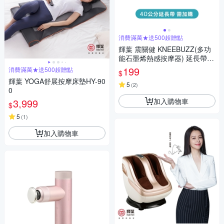
消費滿萬★送500超贈點
輝葉 震關健 KNEEBUZZ(多功
能石墨烯熱感按摩器) 延長帶-H
Y-762-BU-001
199
消費滿萬★送500超贈點
$
輝葉 YOGA舒展按摩床墊HY-90
5
(
2
)
0
加入購物車
3,999
$
5
(
1
)
加入購物車