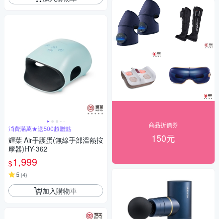
商品折價券
消費滿萬★送500超贈點
150元
輝葉 Air手護蛋(無線手部溫熱按
摩器)HY-362
1,999
$
5
(
4
)
加入購物車