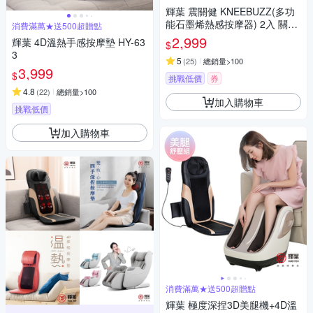
輝葉 震關健 KNEEBUZZ(多功
能石墨烯熱感按摩器) 2入 關節
消費滿萬★送500超贈點
按摩 膝蓋按摩 HY-762
2,999
輝葉 4D溫熱手感按摩墊 HY-63
$
3
5
(
25
)
總銷量>100
3,999
$
挑戰低價
券
4.8
(
22
)
總銷量>100
加入購物車
挑戰低價
加入購物車
消費滿萬★送500超贈點
輝葉 極度深捏3D美腿機+4D溫