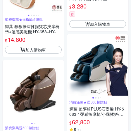
3,280
$
券
消費滿萬★送500超贈點
加入購物車
輝葉 狠狠按深揉捏雙芯按摩椅
墊+溫感美腿機 HY-658+HY-75
2
14,800
$
加入購物車
消費滿萬★送500超贈點
輝葉 追夢椅PLUS石墨烯 HY-5
083-1臀感按摩椅/小腿揉搓/零
重力/溫熱
62,800
$
消費滿萬送500超贈點
5
(
1
)