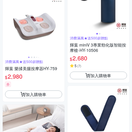
消費滿萬★送500超贈點
輝葉 miniV 3專業勁化版智能按
摩槍-HY-10506
2,680
$
消費滿萬★送500超贈點
5
(
7
)
輝葉 樂揉美腿按摩器HY-759
2,980
加入購物車
$
券
加入購物車