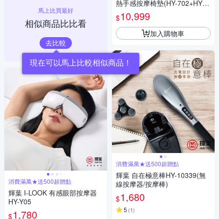
熱手感按摩椅墊(HY-702+HY-6
馬上比買最好
33)
10,999
$
相似商品比比看
加入購物車
去比較
現在可以馬上比較相似商品！
消費滿萬★送500超贈點
輝葉 自在極意棒HY-10339(無
消費滿萬★送500超贈點
線按摩器/按摩棒)
輝葉 I-LOOK 有感眼部按摩器
1,680
$
HY-Y05
5
(
1
)
1,780
$