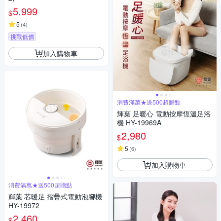
5,999
$
5
(
4
)
挑戰低價
加入購物車
消費滿萬★送500超贈點
輝葉 足暖心 電動按摩恆溫足浴
機 HY-19969A
2,980
$
5
(
6
)
加入購物車
消費滿萬★送500超贈點
輝葉 芯暖足 摺疊式電動泡腳機
HY-19972
2,460
$