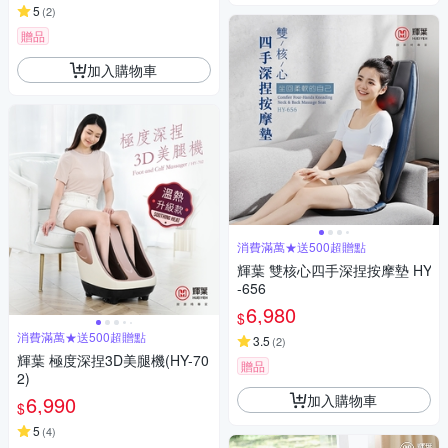
5
(
2
)
贈品
加入購物車
消費滿萬★送500超贈點
輝葉 雙核心四手深捏按摩墊 HY
-656
6,980
$
消費滿萬★送500超贈點
3.5
(
2
)
輝葉 極度深捏3D美腿機(HY-70
贈品
2)
加入購物車
6,990
$
5
(
4
)