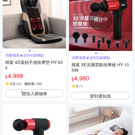
補貨中
消費滿萬★送500超贈點
消費滿萬★送500超贈點
輝葉 4D溫熱手感按摩墊 HY-63
輝葉 XE深層震動按摩槍 HY-10
3
598
4,999
$
4,980
$
4.8
(
22
)
總銷量>100
5
(
1
)
加入購物車
貨到通知我