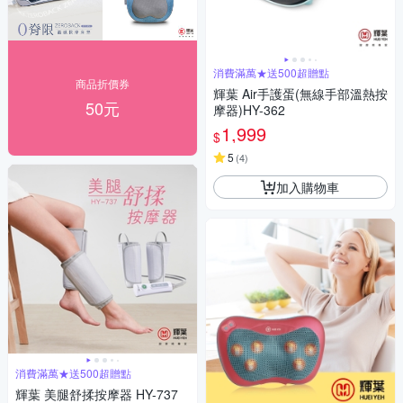
消費滿萬★送500超贈點
商品折價券
輝葉 Air手護蛋(無線手部溫熱按
50元
摩器)HY-362
1,999
$
5
(
4
)
加入購物車
消費滿萬★送500超贈點
輝葉 美腿舒揉按摩器 HY-737