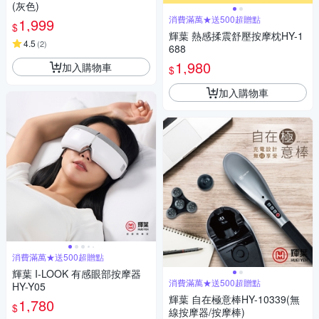
(灰色)
消費滿萬★送500超贈點
1,999
$
輝葉 熱感揉震舒壓按摩枕HY-1
4.5
(
2
)
688
1,980
加入購物車
$
加入購物車
消費滿萬★送500超贈點
輝葉 I-LOOK 有感眼部按摩器
消費滿萬★送500超贈點
HY-Y05
輝葉 自在極意棒HY-10339(無
1,780
$
線按摩器/按摩棒)