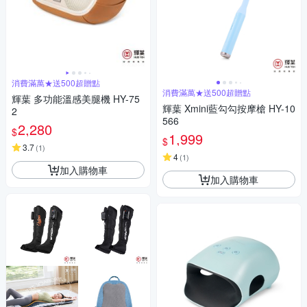
消費滿萬★送500超贈點
消費滿萬★送500超贈點
輝葉 多功能溫感美腿機 HY-75
輝葉 Xmini藍勾勾按摩槍 HY-10
2
566
2,280
$
1,999
$
3.7
(
1
)
4
(
1
)
加入購物車
加入購物車