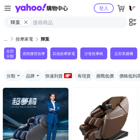
Yahoo購物中心
登入
輝葉
按摩家電
輝葉
全部
肩頸腰背按摩
其他按摩家電
沙發按摩椅
足部美腿機
分類
分類
品牌
快速到貨
有現貨
挑戰低價
價格低到