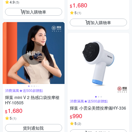
4.9
(
5
)
1,680
$
加入購物車
5
(
1
)
加入購物車
補貨中
消費滿萬★送500超贈點
輝葉 mini V 2 熱感口袋按摩槍
消費滿萬★送500超贈點
HY-10505
輝葉 小雲朵美體按摩儀HY-336
1,680
$
990
$
5
(
1
)
5
(
2
)
貨到通知我