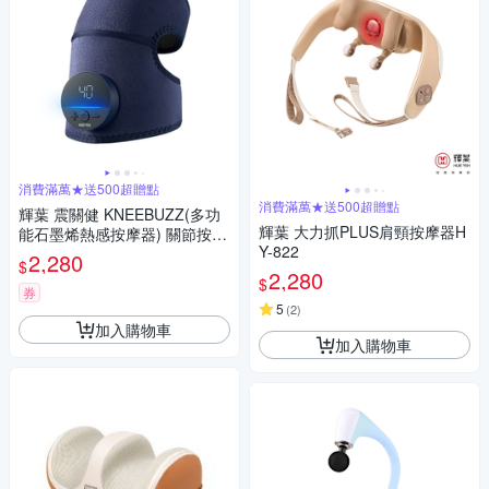
消費滿萬★送500超贈點
消費滿萬★送500超贈點
輝葉 震關健 KNEEBUZZ(多功
輝葉 大力抓PLUS肩頸按摩器H
能石墨烯熱感按摩器) 關節按摩
Y-822
膝蓋按摩 HY-762
2,280
$
2,280
$
券
5
(
2
)
加入購物車
加入購物車