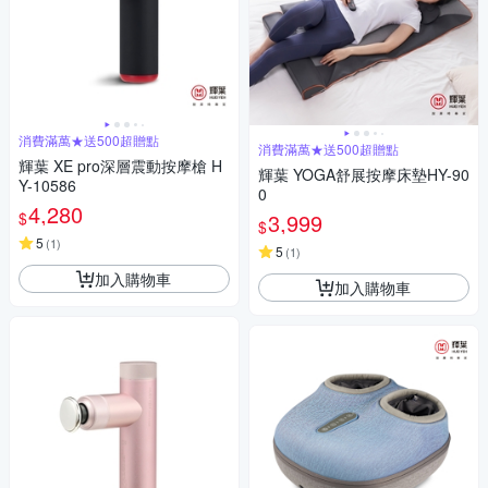
消費滿萬★送500超贈點
消費滿萬★送500超贈點
輝葉 XE pro深層震動按摩槍 H
輝葉 YOGA舒展按摩床墊HY-90
Y-10586
0
4,280
$
3,999
$
5
(
1
)
5
(
1
)
加入購物車
加入購物車