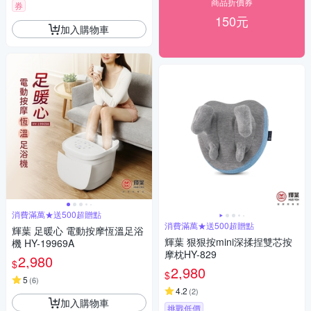
商品折價券
券
150元
加入購物車
消費滿萬★送500超贈點
消費滿萬★送500超贈點
輝葉 足暖心 電動按摩恆溫足浴
輝葉 狠狠按mini深揉捏雙芯按
機 HY-19969A
摩枕HY-829
2,980
$
2,980
$
5
(
6
)
4.2
(
2
)
加入購物車
挑戰低價