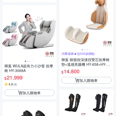
消費滿萬★送500超贈點
輝葉 狠狠按深揉捏雙芯按摩椅
墊+溫感美腿機 HY-658+HY-75
輝葉 WULA超有力小沙發 按摩
2
14,800
椅 HY-3068A
$
21,999
$
加入購物車
4.9
(
8
)
加入購物車