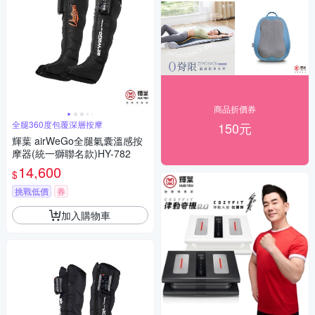
商品折價券
全腿360度包覆深層按摩
150元
輝葉 airWeGo全腿氣囊溫感按
摩器(統一獅聯名款)HY-782
14,600
$
挑戰低價
券
加入購物車