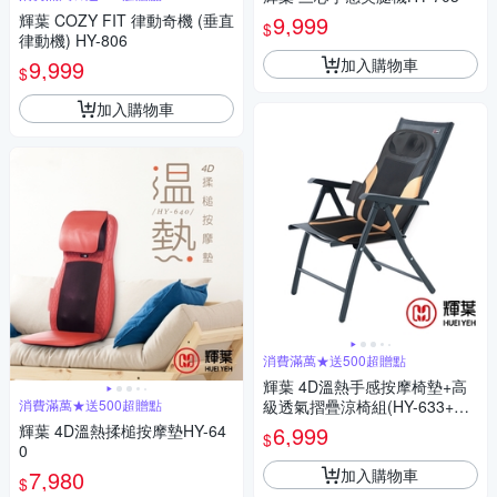
輝葉 COZY FIT 律動奇機 (垂直
9,999
$
律動機) HY-806
加入購物車
9,999
$
加入購物車
消費滿萬★送500超贈點
輝葉 4D溫熱手感按摩椅墊+高
消費滿萬★送500超贈點
級透氣摺疊涼椅組(HY-633+HY
-CR01)
輝葉 4D溫熱揉槌按摩墊HY-64
6,999
$
0
加入購物車
7,980
$