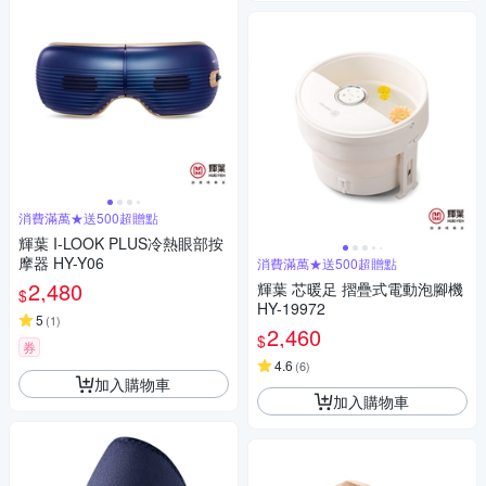
消費滿萬★送500超贈點
輝葉 I-LOOK PLUS冷熱眼部按
摩器 HY-Y06
消費滿萬★送500超贈點
2,480
輝葉 芯暖足 摺疊式電動泡腳機
$
HY-19972
5
(
1
)
2,460
$
券
4.6
(
6
)
加入購物車
加入購物車