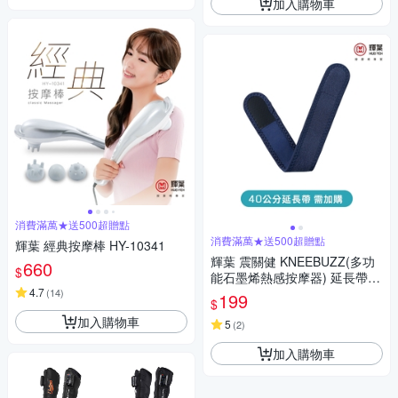
加入購物車
消費滿萬★送500超贈點
消費滿萬★送500超贈點
輝葉 經典按摩棒 HY-10341
輝葉 震關健 KNEEBUZZ(多功
660
$
能石墨烯熱感按摩器) 延長帶-H
4.7
Y-762-BU-001
(
14
)
199
$
加入購物車
5
(
2
)
加入購物車