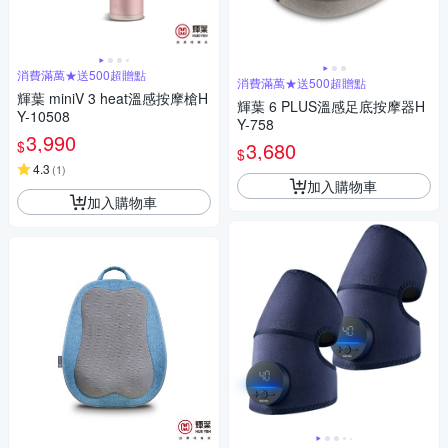
消費滿萬★送500超贈點
消費滿萬★送500超贈點
輝葉 miniV 3 heat溫感按摩槍H
輝葉 6 PLUS溫感足底按摩器H
Y-10508
Y-758
3,990
$
3,680
$
4.3
(
1
)
加入購物車
加入購物車