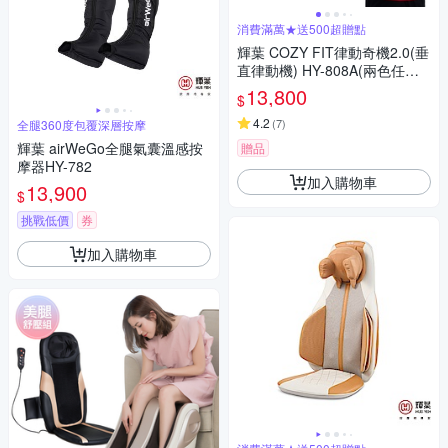
消費滿萬★送500超贈點
輝葉 COZY FIT律動奇機2.0(垂
直律動機) HY-808A(兩色任選)
重力黑/引力白
13,800
$
4.2
(
7
)
全腿360度包覆深層按摩
輝葉 airWeGo全腿氣囊溫感按
贈品
摩器HY-782
加入購物車
13,900
$
挑戰低價
券
加入購物車