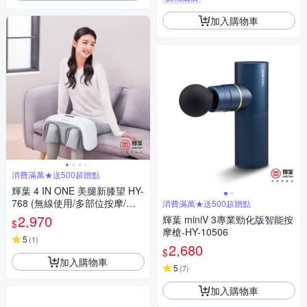
加入購物車
消費滿萬★送500超贈點
輝葉 4 IN ONE 美腿新膝望 HY-
768 (無線使用/多部位按摩/三
消費滿萬★送500超贈點
段力度三種按摩手法調節)
2,970
輝葉 miniV 3專業勁化版智能按
$
摩槍-HY-10506
5
(
1
)
2,680
$
加入購物車
5
(
7
)
加入購物車