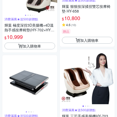
消費滿萬★送500超贈點
輝葉 狠狠按深揉捏雙芯按摩椅
墊 HY-658
10,800
$
消費滿萬★送500超贈點
輝葉 極度深捏3D美腿機+4D溫
4.6
(
10
)
熱手感按摩椅墊(HY-702+HY-6
贈品
33)
10,999
$
加入購物車
加入購物車
消費滿萬★送500超贈點
消費滿萬★送500超贈點
輝葉 三芯手感美腿機HY-703