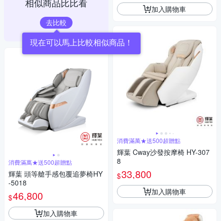
相似商品比比看
加入購物車
去比較
現在可以馬上比較相似商品！
消費滿萬★送500超贈點
輝葉 Cway沙發按摩椅 HY-307
8
消費滿萬★送500超贈點
33,800
輝葉 頭等艙手感包覆追夢椅HY
$
-5018
加入購物車
46,800
$
加入購物車