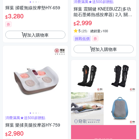
消費滿萬★送500超贈點
輝葉 揉暖無線按摩墊HY-659
輝葉 震關健 KNEEBUZZ(多功
3,280
能石墨烯熱感按摩器) 2入 關節
$
按摩 膝蓋按摩 HY-762
2,999
$
券
5
(
25
)
總銷量>100
加入購物車
挑戰低價
券
加入購物車
消費滿萬★送500超贈點
輝葉 樂揉美腿按摩器HY-759
2,980
$