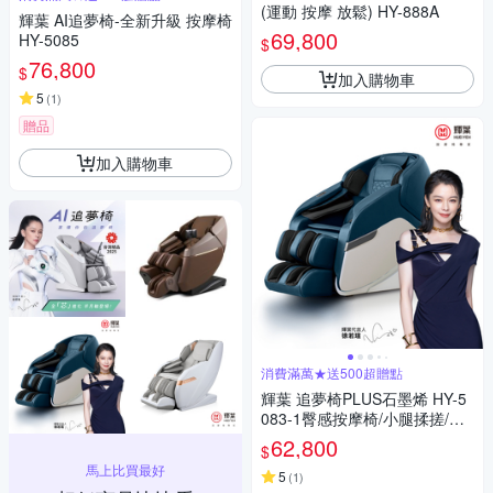
(運動 按摩 放鬆) HY-888A
輝葉 AI追夢椅-全新升級 按摩椅
69,800
HY-5085
$
76,800
$
加入購物車
5
(
1
)
贈品
加入購物車
消費滿萬★送500超贈點
輝葉 追夢椅PLUS石墨烯 HY-5
083-1臀感按摩椅/小腿揉搓/零
重力/溫熱
62,800
$
馬上比買最好
5
(
1
)