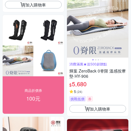
加入購物車
消費滿萬★送500超贈點
輝葉 ZeroBack 0脊限 溫感按摩
墊 HY-906
5,680
$
商品折價券
5
(
24
)
100元
挑戰低價
券
加入購物車