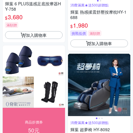
輝葉 6 PLUS溫感足底按摩器H
消費滿萬★送500超贈點
Y-758
輝葉 熱感揉震舒壓按摩枕HY-1
3,680
688
$
1,980
滿額贈
$
挑戰低價
滿額贈
加入購物車
加入購物車
商品折價券
消費滿萬★送500超贈點
50元
輝葉 超夢椅 HY-8092