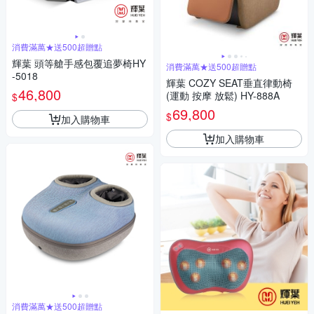
消費滿萬★送500超贈點
輝葉 頭等艙手感包覆追夢椅HY
消費滿萬★送500超贈點
-5018
輝葉 COZY SEAT垂直律動椅
46,800
(運動 按摩 放鬆) HY-888A
$
69,800
$
加入購物車
加入購物車
消費滿萬★送500超贈點