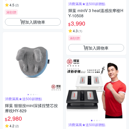
消費滿萬★送500超贈點
4.5
(
2
)
輝葉 miniV 3 heat溫感按摩槍H
滿額贈
Y-10508
加入購物車
3,990
$
4.3
(
1
)
滿額贈
加入購物車
消費滿萬★送500超贈點
輝葉 狠狠按mini深揉捏雙芯按
摩枕HY-829
2,980
$
消費滿萬★送500超贈點
4.2
(
2
)