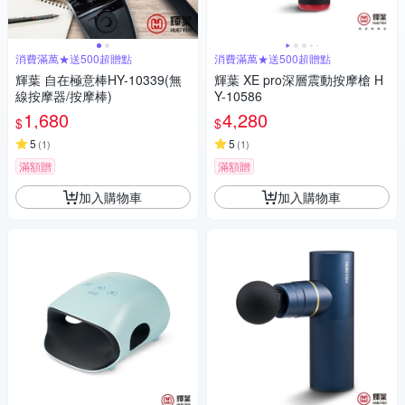
消費滿萬★送500超贈點
消費滿萬★送500超贈點
輝葉 自在極意棒HY-10339(無
輝葉 XE pro深層震動按摩槍 H
線按摩器/按摩棒)
Y-10586
1,680
4,280
$
$
5
5
(
1
)
(
1
)
滿額贈
滿額贈
加入購物車
加入購物車