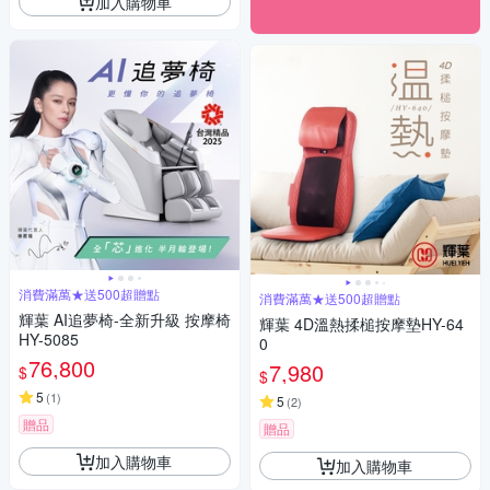
加入購物車
消費滿萬★送500超贈點
消費滿萬★送500超贈點
輝葉 AI追夢椅-全新升級 按摩椅
輝葉 4D溫熱揉槌按摩墊HY-64
HY-5085
0
76,800
7,980
$
$
5
(
1
)
5
(
2
)
贈品
贈品
加入購物車
加入購物車