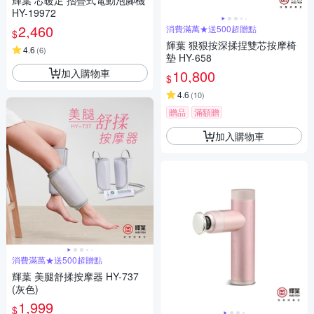
輝葉 芯暖足 摺疊式電動泡腳機
HY-19972
2,460
消費滿萬★送500超贈點
$
輝葉 狠狠按深揉捏雙芯按摩椅
4.6
(
6
)
墊 HY-658
加入購物車
10,800
$
4.6
(
10
)
贈品
滿額贈
加入購物車
消費滿萬★送500超贈點
輝葉 美腿舒揉按摩器 HY-737
(灰色)
1,999
$