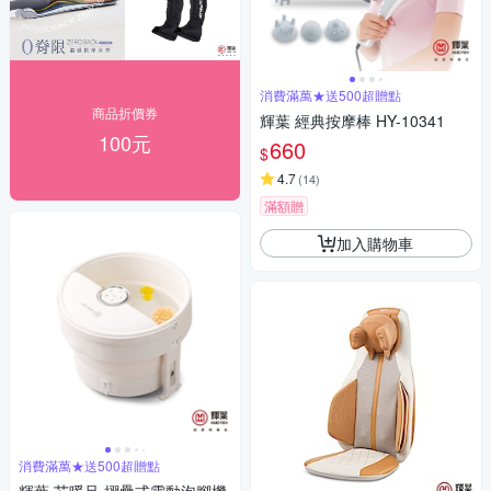
消費滿萬★送500超贈點
商品折價券
輝葉 經典按摩棒 HY-10341
100元
660
$
4.7
(
14
)
滿額贈
加入購物車
消費滿萬★送500超贈點