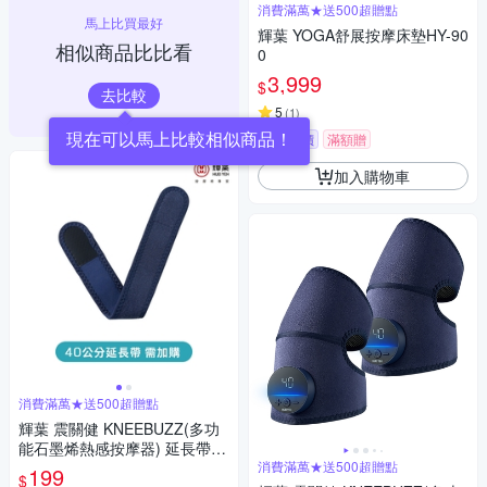
消費滿萬★送500超贈點
馬上比買最好
輝葉 YOGA舒展按摩床墊HY-90
相似商品比比看
0
3,999
$
去比較
5
(
1
)
現在可以馬上比較相似商品！
挑戰低價
滿額贈
加入購物車
消費滿萬★送500超贈點
輝葉 震關健 KNEEBUZZ(多功
能石墨烯熱感按摩器) 延長帶-H
Y-762-BU-001
消費滿萬★送500超贈點
199
$