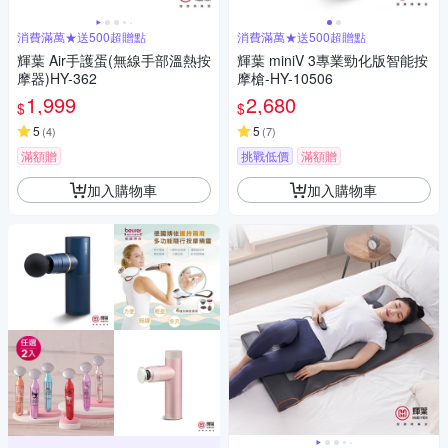
消費滿萬★送500超贈點
消費滿萬★送500超贈點
輝葉 Air手護蛋(無線手部溫熱按
輝葉 miniV 3專業勁化版智能按
摩器)HY-362
摩槍-HY-10506
1,999
2,680
$
$
5
5
(
4
)
(
7
)
滿額贈
挑戰低價
滿額贈
加入購物車
加入購物車