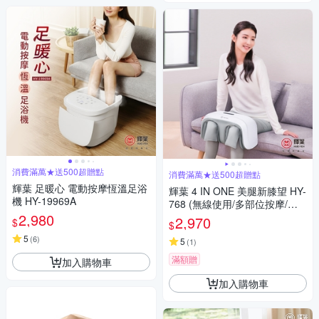
消費滿萬★送500超贈點
消費滿萬★送500超贈點
輝葉 足暖心 電動按摩恆溫足浴
輝葉 4 IN ONE 美腿新膝望 HY-
機 HY-19969A
768 (無線使用/多部位按摩/三
2,980
段力度三種按摩手法調節)
2,970
$
$
5
(
6
)
5
(
1
)
滿額贈
加入購物車
加入購物車