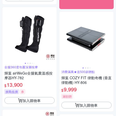
全腿360度包覆深層按摩
消費滿萬★送500超贈點
輝葉 airWeGo全腿氣囊溫感按
摩器HY-782
輝葉 COZY FIT 律動奇機 (垂直
律動機) HY-806
13,900
$
9,999
$
挑戰低價
券
滿額贈
加入購物車
加入購物車