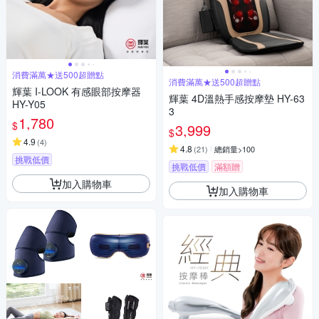
消費滿萬★送500超贈點
消費滿萬★送500超贈點
輝葉 I-LOOK 有感眼部按摩器
輝葉 4D溫熱手感按摩墊 HY-63
HY-Y05
3
1,780
$
3,999
$
4.9
(
4
)
4.8
(
21
)
總銷量>100
挑戰低價
挑戰低價
滿額贈
加入購物車
加入購物車