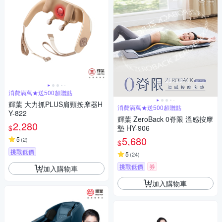
消費滿萬★送500超贈點
輝葉 大力抓PLUS肩頸按摩器H
消費滿萬★送500超贈點
Y-822
輝葉 ZeroBack 0脊限 溫感按摩
2,280
$
墊 HY-906
5,680
5
(
2
)
$
挑戰低價
5
(
24
)
挑戰低價
券
加入購物車
加入購物車