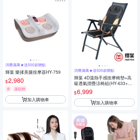
消費滿萬★送500超贈點
消費滿萬★送500超贈點
輝葉 樂揉美腿按摩器HY-759
輝葉 4D溫熱手感按摩椅墊+高
2,980
$
級透氣摺疊涼椅組(HY-633+HY
-CR01)
券
滿額贈
6,999
$
加入購物車
加入購物車