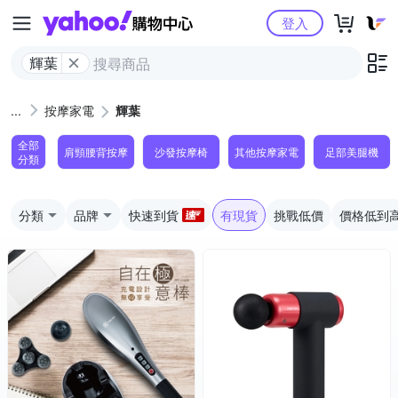
Yahoo購物中心
登入
輝葉
按摩家電
輝葉
全部
肩頸腰背按摩
沙發按摩椅
其他按摩家電
足部美腿機
分類
分類
品牌
快速到貨
有現貨
挑戰低價
價格低到