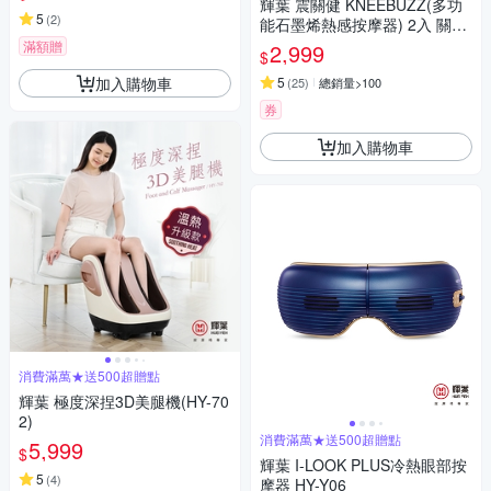
輝葉 震關健 KNEEBUZZ(多功
5
(
2
)
能石墨烯熱感按摩器) 2入 關節
按摩 膝蓋按摩 HY-762
滿額贈
2,999
$
加入購物車
5
(
25
)
總銷量>100
券
加入購物車
消費滿萬★送500超贈點
輝葉 極度深捏3D美腿機(HY-70
2)
消費滿萬★送500超贈點
5,999
$
輝葉 I-LOOK PLUS冷熱眼部按
5
(
4
)
摩器 HY-Y06