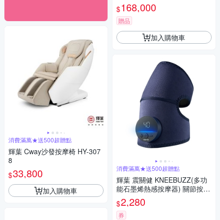
168,000
$
贈品
加入購物車
消費滿萬★送500超贈點
輝葉 Cway沙發按摩椅 HY-307
8
消費滿萬★送500超贈點
33,800
$
輝葉 震關健 KNEEBUZZ(多功
能石墨烯熱感按摩器) 關節按摩
加入購物車
膝蓋按摩 HY-762
2,280
$
券