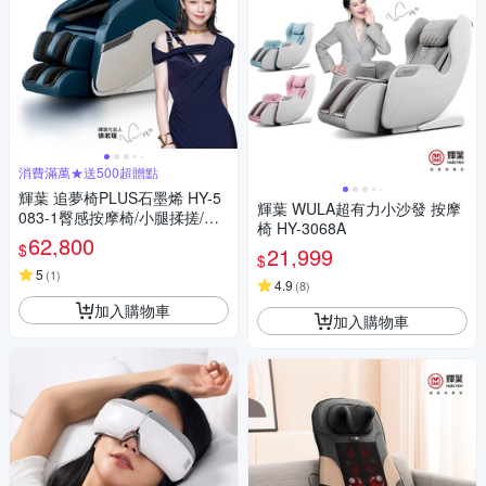
消費滿萬★送500超贈點
輝葉 追夢椅PLUS石墨烯 HY-5
輝葉 WULA超有力小沙發 按摩
083-1臀感按摩椅/小腿揉搓/零
椅 HY-3068A
重力/溫熱
62,800
$
21,999
$
5
(
1
)
4.9
(
8
)
加入購物車
加入購物車