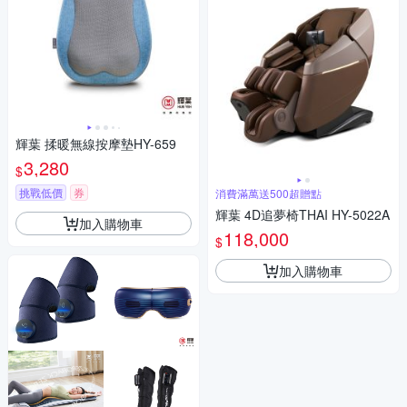
輝葉 揉暖無線按摩墊HY-659
3,280
$
挑戰低價
券
消費滿萬送500超贈點
輝葉 4D追夢椅THAI HY-5022A
加入購物車
118,000
$
加入購物車