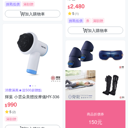
挑戰低價
滿額贈
2,480
$
加入購物車
5
(
1
)
挑戰低價
券
滿額贈
加入購物車
消費滿萬★送500超贈點
輝葉 小雲朵美體按摩儀HY-336
990
$
5
(
2
)
商品折價券
滿額贈
150元