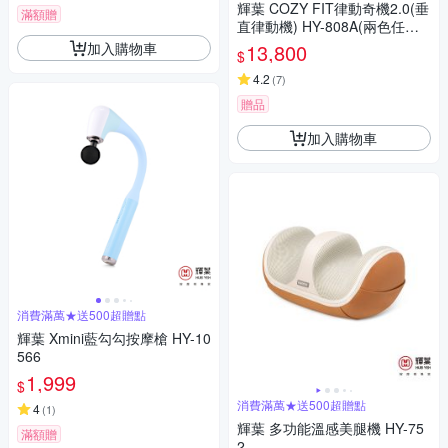
輝葉 COZY FIT律動奇機2.0(垂
滿額贈
直律動機) HY-808A(兩色任選)
重力黑/引力白
加入購物車
13,800
$
4.2
(
7
)
贈品
加入購物車
消費滿萬★送500超贈點
輝葉 Xmini藍勾勾按摩槍 HY-10
566
1,999
$
消費滿萬★送500超贈點
4
(
1
)
輝葉 多功能溫感美腿機 HY-75
滿額贈
2