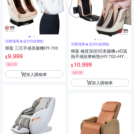
消費滿萬★送500超贈點
消費滿萬★送500超贈點
輝葉 三芯手感美腿機HY-703
輝葉 極度深捏3D美腿機+4D溫
9,999
熱手感按摩椅墊(HY-702+HY-6
$
33)
10,999
滿額贈
$
滿額贈
加入購物車
加入購物車