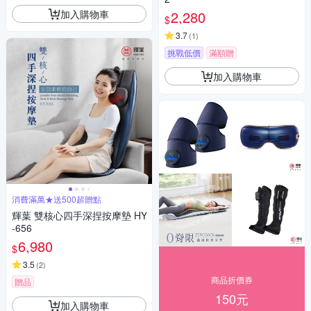
加入購物車
2,280
$
3.7
(
1
)
挑戰低價
滿額贈
加入購物車
消費滿萬★送500超贈點
輝葉 雙核心四手深捏按摩墊 HY
-656
6,980
$
3.5
(
2
)
商品折價券
贈品
150元
加入購物車