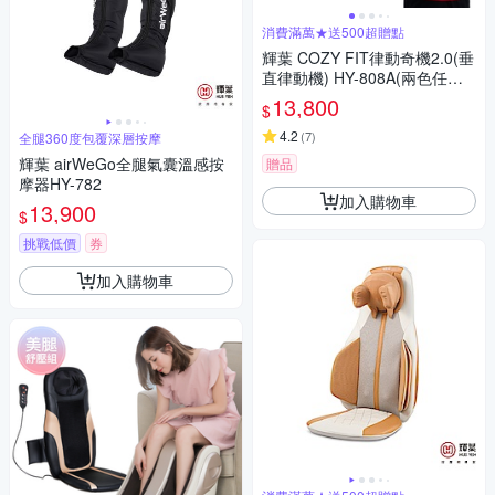
消費滿萬★送500超贈點
輝葉 COZY FIT律動奇機2.0(垂
直律動機) HY-808A(兩色任選)
重力黑/引力白
13,800
$
4.2
(
7
)
全腿360度包覆深層按摩
輝葉 airWeGo全腿氣囊溫感按
贈品
摩器HY-782
加入購物車
13,900
$
挑戰低價
券
加入購物車