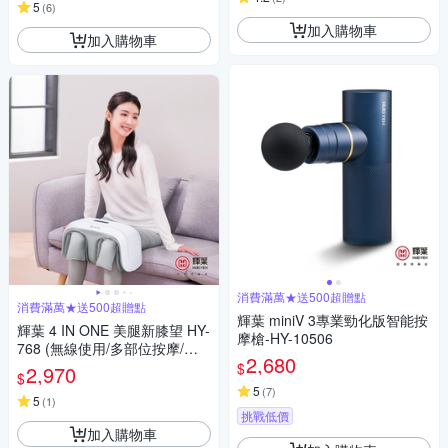
5
(
6
)
加入購物車
加入購物車
消費滿萬★送500超贈點
消費滿萬★送500超贈點
輝葉 miniV 3專業勁化版智能按
輝葉 4 IN ONE 美腿新膝望 HY-
摩槍-HY-10506
768 (無線使用/多部位按摩/三
2,680
段力度三種按摩手法調節)
$
2,970
$
5
(
7
)
5
(
1
)
挑戰低價
加入購物車