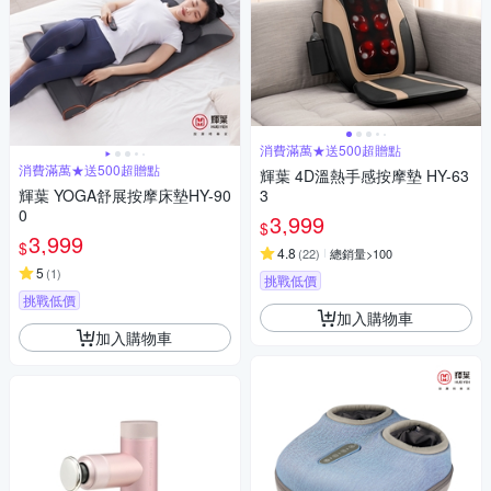
消費滿萬★送500超贈點
消費滿萬★送500超贈點
輝葉 4D溫熱手感按摩墊 HY-63
輝葉 YOGA舒展按摩床墊HY-90
3
0
3,999
$
3,999
$
4.8
(
22
)
總銷量>100
5
(
1
)
挑戰低價
挑戰低價
加入購物車
加入購物車