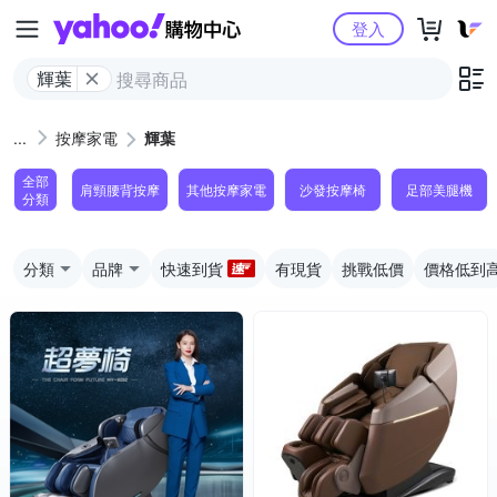
Yahoo購物中心
登入
輝葉
按摩家電
輝葉
全部
肩頸腰背按摩
其他按摩家電
沙發按摩椅
足部美腿機
分類
分類
品牌
快速到貨
有現貨
挑戰低價
價格低到