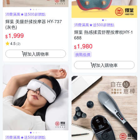
消費滿萬★送500超贈點
輝葉 美腿舒揉按摩器 HY-737
消費滿萬★送500超贈點
(灰色)
輝葉 熱感揉震舒壓按摩枕HY-1
1,999
$
688
4.5
(
2
)
1,980
$
加入購物車
挑戰低價
加入購物車
消費滿萬★送500超贈點