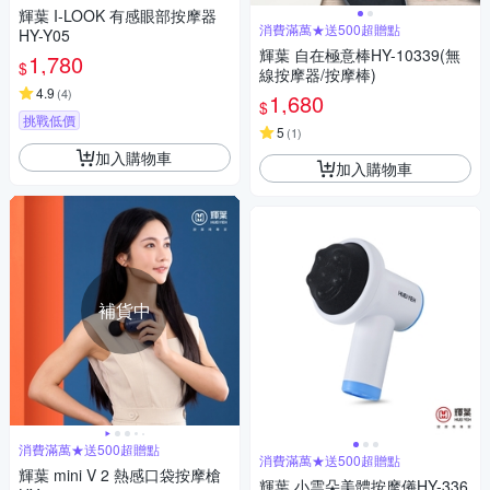
輝葉 I-LOOK 有感眼部按摩器
消費滿萬★送500超贈點
HY-Y05
輝葉 自在極意棒HY-10339(無
1,780
$
線按摩器/按摩棒)
4.9
(
4
)
1,680
$
挑戰低價
5
(
1
)
加入購物車
加入購物車
補貨中
消費滿萬★送500超贈點
消費滿萬★送500超贈點
輝葉 mini V 2 熱感口袋按摩槍
輝葉 小雲朵美體按摩儀HY-336