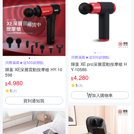
補貨中
消費滿萬★送500超贈點
消費滿萬★送500超贈點
輝葉 XE pro深層震動按摩槍 H
輝葉 XE深層震動按摩槍 HY-10
Y-10586
598
4,280
$
4,980
$
5
(
1
)
5
(
1
)
加入購物車
貨到通知我