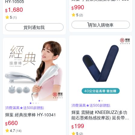
HY-10505
990
$
1,680
$
5
(
2
)
5
(
1
)
加入購物車
貨到通知我
消費滿萬★送500超贈點
消費滿萬★送500超贈點
輝葉 震關健 KNEEBUZZ(多功
輝葉 經典按摩棒 HY-10341
能石墨烯熱感按摩器) 延長帶-H
660
Y-762-BU-001
$
199
$
4.7
(
14
)
5
(
2
)