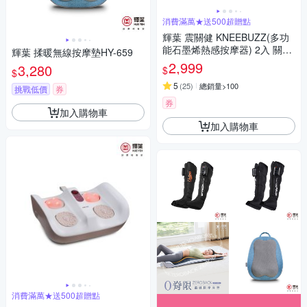
消費滿萬★送500超贈點
輝葉 震關健 KNEEBUZZ(多功
能石墨烯熱感按摩器) 2入 關節
輝葉 揉暖無線按摩墊HY-659
按摩 膝蓋按摩 HY-762
2,999
3,280
$
$
5
(
25
)
總銷量>100
挑戰低價
券
券
加入購物車
加入購物車
消費滿萬★送500超贈點