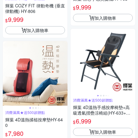
輝葉 COZY FIT 律動奇機 (垂直
9,999
$
律動機) HY-806
加入購物車
9,999
$
加入購物車
消費滿萬★送500超贈點
輝葉 4D溫熱手感按摩椅墊+高
消費滿萬★送500超贈點
級透氣摺疊涼椅組(HY-633+HY
-CR01)
輝葉 4D溫熱揉槌按摩墊HY-64
6,999
$
0
加入購物車
7,980
$