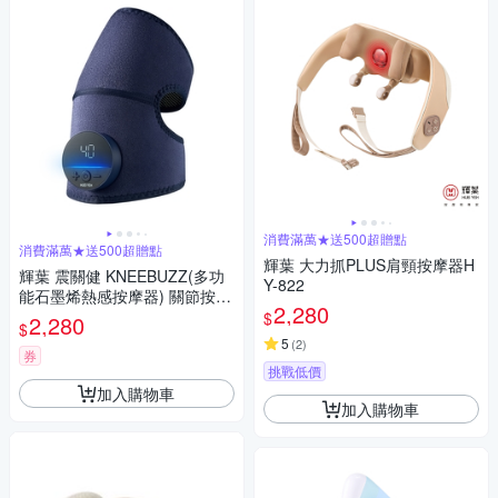
消費滿萬★送500超贈點
消費滿萬★送500超贈點
輝葉 大力抓PLUS肩頸按摩器H
輝葉 震關健 KNEEBUZZ(多功
Y-822
能石墨烯熱感按摩器) 關節按摩
2,280
膝蓋按摩 HY-762
$
2,280
$
5
(
2
)
券
挑戰低價
加入購物車
加入購物車