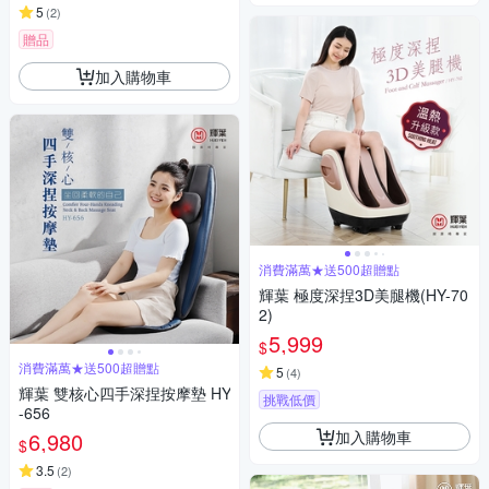
5
(
2
)
贈品
加入購物車
消費滿萬★送500超贈點
輝葉 極度深捏3D美腿機(HY-70
2)
5,999
$
消費滿萬★送500超贈點
5
(
4
)
輝葉 雙核心四手深捏按摩墊 HY
挑戰低價
-656
加入購物車
6,980
$
3.5
(
2
)