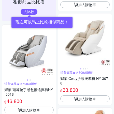
相似商品比比看
加入購物車
去比較
現在可以馬上比較相似商品！
消費滿萬★送500超贈點
輝葉 Cway沙發按摩椅 HY-307
8
消費滿萬★送500超贈點
33,800
輝葉 頭等艙手感包覆追夢椅HY
$
-5018
加入購物車
46,800
$
加入購物車