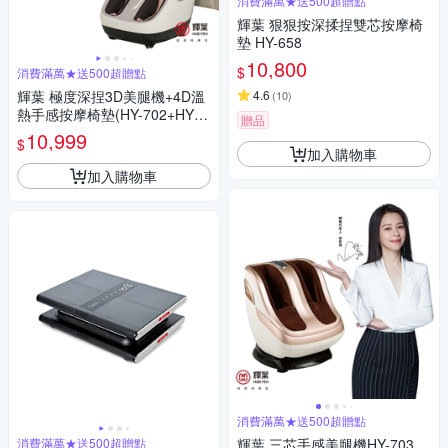
消費滿萬★送500超贈點
輝葉 狠狠按深揉捏雙芯按摩椅
墊 HY-658
10,800
$
消費滿萬★送500超贈點
輝葉 極度深捏3D美腿機+4D溫
4.6
(
10
)
熱手感按摩椅墊(HY-702+HY-6
贈品
33)
10,999
$
加入購物車
加入購物車
消費滿萬★送500超贈點
消費滿萬★送500超贈點
輝葉 三芯手感美腿機HY-703