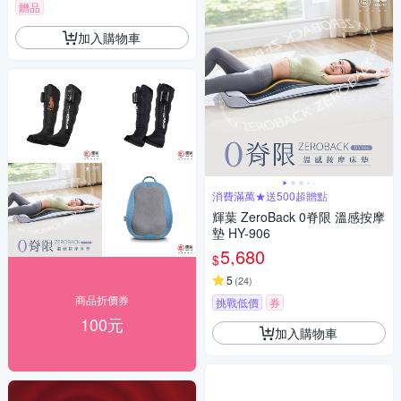
贈品
加入購物車
消費滿萬★送500超贈點
輝葉 ZeroBack 0脊限 溫感按摩
墊 HY-906
5,680
$
5
(
24
)
商品折價券
挑戰低價
券
100元
加入購物車