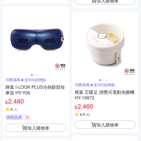
加入購物車
消費滿萬★送500超贈點
消費滿萬★送500超贈點
輝葉 I-LOOK PLUS冷熱眼部按
輝葉 芯暖足 摺疊式電動泡腳機
摩器 HY-Y06
HY-19972
2,480
$
2,460
$
5
(
1
)
4.6
(
6
)
挑戰低價
券
加入購物車
加入購物車