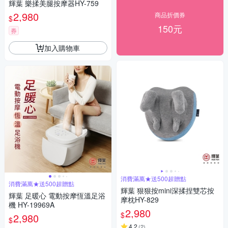
輝葉 樂揉美腿按摩器HY-759
2,980
商品折價券
$
150元
券
加入購物車
消費滿萬★送500超贈點
消費滿萬★送500超贈點
輝葉 狠狠按mini深揉捏雙芯按
輝葉 足暖心 電動按摩恆溫足浴
摩枕HY-829
機 HY-19969A
2,980
$
2,980
$
4.2
(
2
)