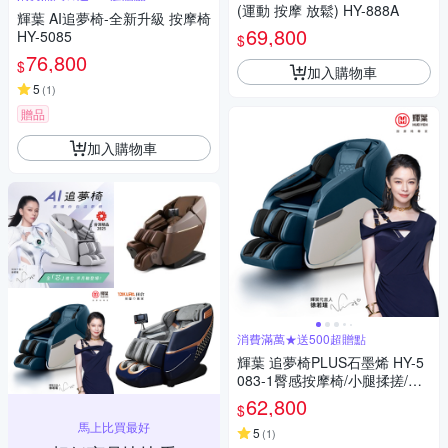
(運動 按摩 放鬆) HY-888A
輝葉 AI追夢椅-全新升級 按摩椅
69,800
HY-5085
$
76,800
$
加入購物車
5
(
1
)
贈品
加入購物車
消費滿萬★送500超贈點
輝葉 追夢椅PLUS石墨烯 HY-5
083-1臀感按摩椅/小腿揉搓/零
重力/溫熱
62,800
$
馬上比買最好
5
(
1
)