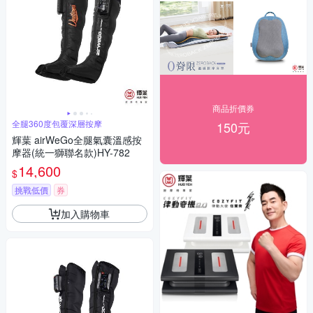
商品折價券
全腿360度包覆深層按摩
150元
輝葉 airWeGo全腿氣囊溫感按
摩器(統一獅聯名款)HY-782
14,600
$
挑戰低價
券
加入購物車