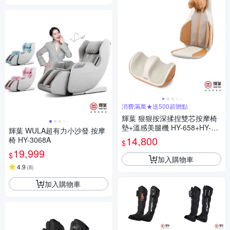
消費滿萬★送500超贈點
輝葉 狠狠按深揉捏雙芯按摩椅
墊+溫感美腿機 HY-658+HY-75
輝葉 WULA超有力小沙發 按摩
2
14,800
椅 HY-3068A
$
19,999
$
加入購物車
4.9
(
8
)
加入購物車