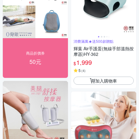
消費滿萬★送500超贈點
輝葉 Air手護蛋(無線手部溫熱按
商品折價券
摩器)HY-362
50元
1,999
$
5
(
4
)
加入購物車