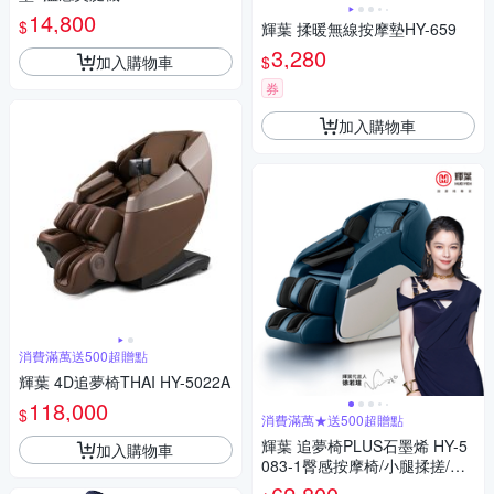
2
14,800
$
輝葉 揉暖無線按摩墊HY-659
3,280
加入購物車
$
券
加入購物車
消費滿萬送500超贈點
輝葉 4D追夢椅THAI HY-5022A
118,000
$
消費滿萬★送500超贈點
輝葉 追夢椅PLUS石墨烯 HY-5
加入購物車
083-1臀感按摩椅/小腿揉搓/零
重力/溫熱