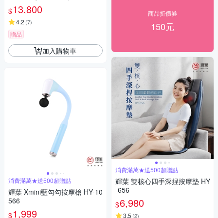
重力黑/引力白
13,800
$
商品折價券
4.2
(
7
)
150元
贈品
加入購物車
消費滿萬★送500超贈點
消費滿萬★送500超贈點
輝葉 雙核心四手深捏按摩墊 HY
-656
輝葉 Xmini藍勾勾按摩槍 HY-10
566
6,980
$
1,999
$
3.5
(
2
)