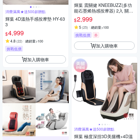
輝葉 震關健 KNEEBUZZ(多功
能石墨烯熱感按摩器) 2入 關節
消費滿萬★送500超贈點
按摩 膝蓋按摩 HY-762
2,999
輝葉 4D溫熱手感按摩墊 HY-63
$
3
5
(
25
)
總銷量>100
4,999
$
挑戰低價
券
4.8
(
22
)
總銷量>100
加入購物車
挑戰低價
加入購物車
消費滿萬★送500超贈點
輝葉 極度深捏3D美腿機+4D溫