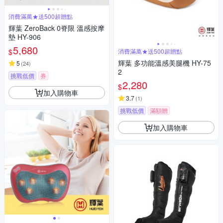
消費滿萬★送500超贈點
輝葉 ZeroBack 0脊限 溫感按摩
墊 HY-906
5,680
$
消費滿萬★送500超贈點
輝葉 多功能溫感美腿機 HY-75
5
(
24
)
2
挑戰低價
券
2,280
$
加入購物車
3.7
(
1
)
挑戰低價
滿額贈
加入購物車