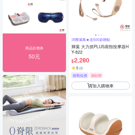
消費滿萬★送500超贈點
輝葉 大力抓PLUS肩頸按摩器H
商品折價券
Y-822
50元
2,280
$
5
(
2
)
挑戰低價
滿額贈
加入購物車