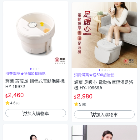
消費滿萬★送500超贈點
消費滿萬★送500超贈點
輝葉 芯暖足 摺疊式電動泡腳機
輝葉 足暖心 電動按摩恆溫足浴
HY-19972
機 HY-19969A
2,460
2,980
$
$
4.6
(
6
)
5
(
6
)
加入購物車
加入購物車