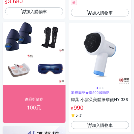
3,680
$
券
加入購物車
加入購物車
消費滿萬★送500超贈點
商品折價券
輝葉 小雲朵美體按摩儀HY-336
990
100元
$
5
(
2
)
加入購物車