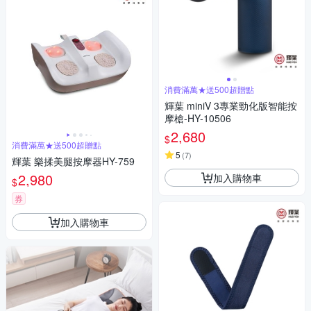
消費滿萬★送500超贈點
輝葉 miniV 3專業勁化版智能按
摩槍-HY-10506
2,680
$
消費滿萬★送500超贈點
5
(
7
)
輝葉 樂揉美腿按摩器HY-759
2,980
加入購物車
$
券
加入購物車