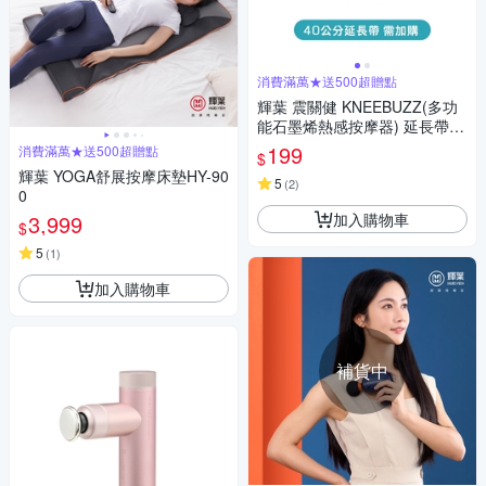
消費滿萬★送500超贈點
輝葉 震關健 KNEEBUZZ(多功
能石墨烯熱感按摩器) 延長帶-H
Y-762-BU-001
199
消費滿萬★送500超贈點
$
輝葉 YOGA舒展按摩床墊HY-90
5
(
2
)
0
加入購物車
3,999
$
5
(
1
)
加入購物車
補貨中