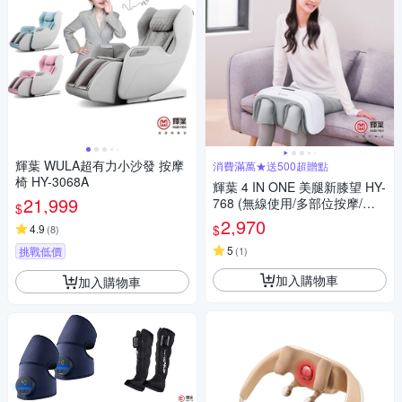
輝葉 WULA超有力小沙發 按摩
消費滿萬★送500超贈點
椅 HY-3068A
輝葉 4 IN ONE 美腿新膝望 HY-
21,999
768 (無線使用/多部位按摩/三
$
段力度三種按摩手法調節)
2,970
$
4.9
(
8
)
5
挑戰低價
(
1
)
加入購物車
加入購物車