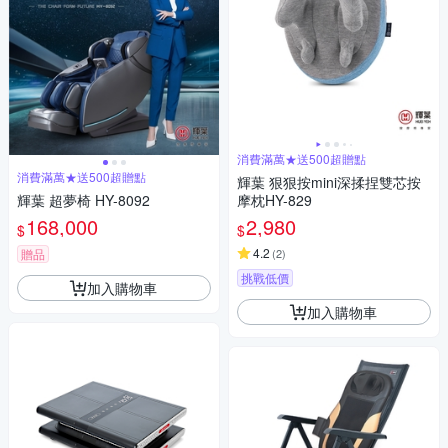
消費滿萬★送500超贈點
消費滿萬★送500超贈點
輝葉 狠狠按mini深揉捏雙芯按
輝葉 超夢椅 HY-8092
摩枕HY-829
168,000
2,980
$
$
4.2
贈品
(
2
)
挑戰低價
加入購物車
加入購物車