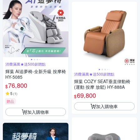
消費滿萬★送500超贈點
輝葉 AI追夢椅-全新升級 按摩椅
消費滿萬★送500超贈點
HY-5085
輝葉 COZY SEAT垂直律動椅
76,800
$
(運動 按摩 放鬆) HY-888A
5
69,800
(
1
)
$
贈品
加入購物車
加入購物車