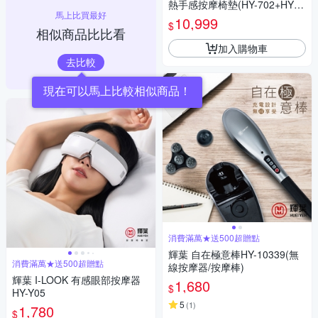
熱手感按摩椅墊(HY-702+HY-6
馬上比買最好
33)
10,999
$
相似商品比比看
加入購物車
去比較
現在可以馬上比較相似商品！
消費滿萬★送500超贈點
輝葉 自在極意棒HY-10339(無
消費滿萬★送500超贈點
線按摩器/按摩棒)
輝葉 I-LOOK 有感眼部按摩器
1,680
$
HY-Y05
5
(
1
)
1,780
$