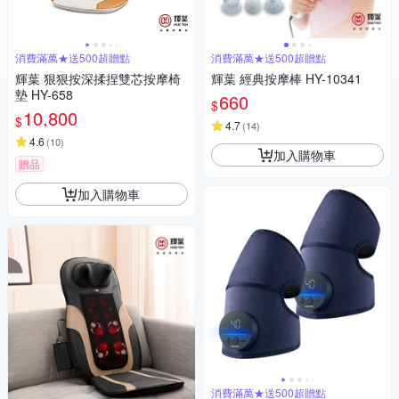
消費滿萬★送500超贈點
消費滿萬★送500超贈點
輝葉 狠狠按深揉捏雙芯按摩椅
輝葉 經典按摩棒 HY-10341
墊 HY-658
660
$
10,800
$
4.7
(
14
)
4.6
(
10
)
加入購物車
贈品
加入購物車
消費滿萬★送500超贈點