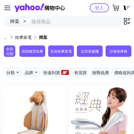
Yahoo購物中心
登入
輝葉
按摩家電
輝葉
全部
肩頸腰背按摩
其他按摩家電
足部美腿機
沙發按摩椅
分類
分類
品牌
快速到貨
有現貨
挑戰低價
價格低到