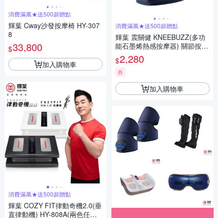
消費滿萬★送500超贈點
輝葉 Cway沙發按摩椅 HY-307
消費滿萬★送500超贈點
8
輝葉 震關健 KNEEBUZZ(多功
33,800
能石墨烯熱感按摩器) 關節按摩
$
膝蓋按摩 HY-762
2,280
$
加入購物車
券
加入購物車
消費滿萬★送500超贈點
輝葉 COZY FIT律動奇機2.0(垂
直律動機) HY-808A(兩色任選)