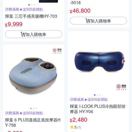
-5018
46,800
消費滿萬★送500超贈點
$
輝葉 三芯手感美腿機HY-703
加入購物車
9,999
$
加入購物車
消費滿萬★送500超贈點
輝葉 I-LOOK PLUS冷熱眼部按
摩器 HY-Y06
消費滿萬★送500超贈點
2,480
輝葉 6 PLUS溫感足底按摩器H
$
Y-758
5
(
1
)