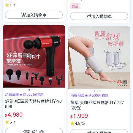
4
(
1
)
贈品
加入購物車
加入購物車
補貨中
消費滿萬★送500超贈點
消費滿萬★送500超贈點
輝葉 XE深層震動按摩槍 HY-10
輝葉 美腿舒揉按摩器 HY-737
598
(灰色)
4,980
1,999
$
$
5
(
1
)
4.5
(
2
)
貨到通知我
加入購物車