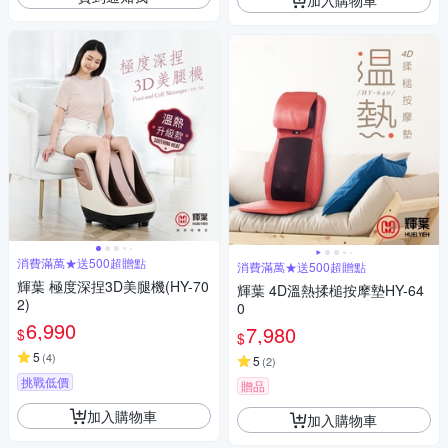
消費滿萬★送500超贈點
消費滿萬★送500超贈點
輝葉 極度深捏3D美腿機(HY-70
輝葉 4D溫熱揉槌按摩墊HY-64
2)
0
6,990
7,980
$
$
5
(
4
)
5
(
2
)
挑戰低價
贈品
加入購物車
加入購物車