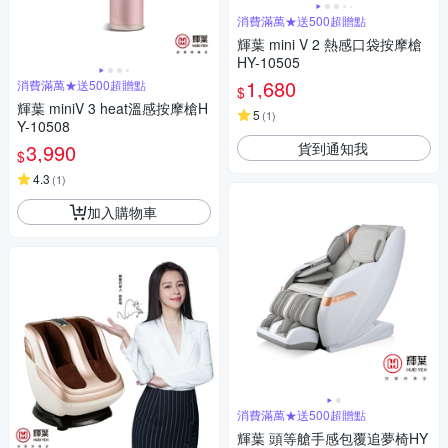
消費滿萬★送500超贈點
輝葉 mini V 2 熱感口袋按摩槍
HY-10505
1,680
消費滿萬★送500超贈點
$
輝葉 miniV 3 heat溫感按摩槍H
5
(
1
)
Y-10508
貨到通知我
3,990
$
4.3
(
1
)
加入購物車
消費滿萬★送500超贈點
輝葉 頭等艙手感包覆追夢椅HY