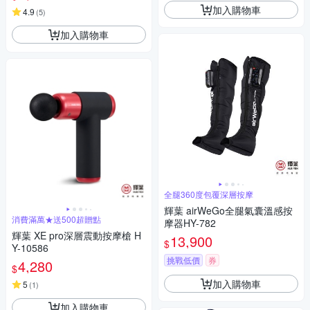
加入購物車
4.9
(
5
)
加入購物車
全腿360度包覆深層按摩
輝葉 airWeGo全腿氣囊溫感按
消費滿萬★送500超贈點
摩器HY-782
輝葉 XE pro深層震動按摩槍 H
13,900
$
Y-10586
挑戰低價
券
4,280
$
加入購物車
5
(
1
)
加入購物車