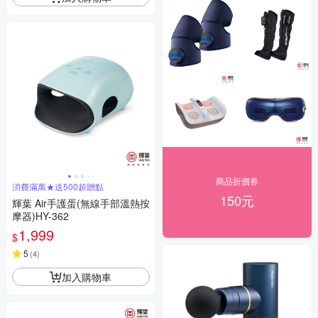
商品折價券
消費滿萬★送500超贈點
150元
輝葉 Air手護蛋(無線手部溫熱按
摩器)HY-362
1,999
$
5
(
4
)
加入購物車