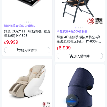
消費滿萬★送500超贈點
輝葉 COZY FIT 律動奇機 (垂直
消費滿萬★送500超贈點
律動機) HY-806
輝葉 4D溫熱手感按摩椅墊+高
9,999
級透氣摺疊涼椅組(HY-633+HY
$
-CR01)
6,999
$
加入購物車
加入購物車