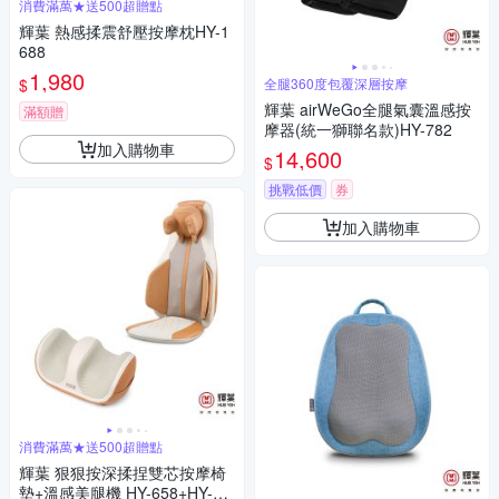
消費滿萬★送500超贈點
輝葉 熱感揉震舒壓按摩枕HY-1
688
1,980
$
全腿360度包覆深層按摩
輝葉 airWeGo全腿氣囊溫感按
滿額贈
摩器(統一獅聯名款)HY-782
加入購物車
14,600
$
挑戰低價
券
加入購物車
消費滿萬★送500超贈點
輝葉 狠狠按深揉捏雙芯按摩椅
墊+溫感美腿機 HY-658+HY-75