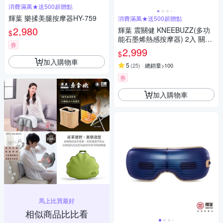
消費滿萬★送500超贈點
輝葉 樂揉美腿按摩器HY-759
消費滿萬★送500超贈點
2,980
輝葉 震關健 KNEEBUZZ(多功
$
能石墨烯熱感按摩器) 2入 關節
券
按摩 膝蓋按摩 HY-762
2,999
$
加入購物車
5
(
25
)
總銷量>100
券
加入購物車
馬上比買最好
相似商品比比看