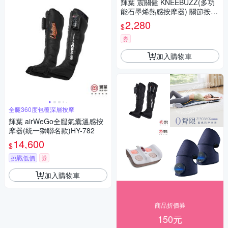
輝葉 震關健 KNEEBUZZ(多功
能石墨烯熱感按摩器) 關節按摩
膝蓋按摩 HY-762
2,280
$
券
加入購物車
全腿360度包覆深層按摩
輝葉 airWeGo全腿氣囊溫感按
摩器(統一獅聯名款)HY-782
14,600
$
挑戰低價
券
加入購物車
商品折價券
150元