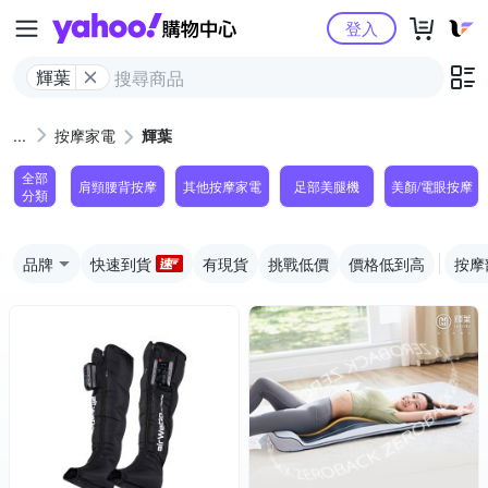
Yahoo購物中心
登入
輝葉
按摩家電
輝葉
全部
肩頸腰背按摩
其他按摩家電
足部美腿機
美顏/電眼按摩
分類
品牌
快速到貨
有現貨
挑戰低價
價格低到高
按摩