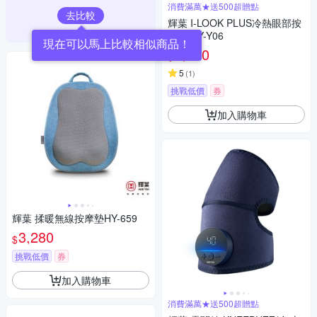
消費滿萬★送500超贈點
去比較
輝葉 I-LOOK PLUS冷熱眼部按
摩器 HY-Y06
現在可以馬上比較相似商品！
2,480
$
5
(
1
)
挑戰低價
券
加入購物車
輝葉 揉暖無線按摩墊HY-659
3,280
$
挑戰低價
券
加入購物車
消費滿萬★送500超贈點