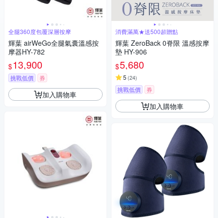
全腿360度包覆深層按摩
消費滿萬★送500超贈點
輝葉 airWeGo全腿氣囊溫感按
輝葉 ZeroBack 0脊限 溫感按摩
摩器HY-782
墊 HY-906
13,900
5,680
$
$
5
挑戰低價
券
(
24
)
挑戰低價
券
加入購物車
加入購物車