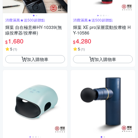
消費滿萬★送500超贈點
消費滿萬★送500超贈點
輝葉 自在極意棒HY-10339(無
輝葉 XE pro深層震動按摩槍 H
線按摩器/按摩棒)
Y-10586
1,680
4,280
$
$
5
5
(
1
)
(
1
)
加入購物車
加入購物車