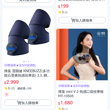
Y-762-BU-001
199
$
5
(
2
)
加入購物車
補貨中
消費滿萬★送500超贈點
輝葉 震關健 KNEEBUZZ(多功
能石墨烯熱感按摩器) 2入 關節
按摩 膝蓋按摩 HY-762
2,999
$
消費滿萬★送500超贈點
5
(
25
)
總銷量>100
輝葉 mini V 2 熱感口袋按摩槍
券
HY-10505
1,680
加入購物車
$
5
(
1
)