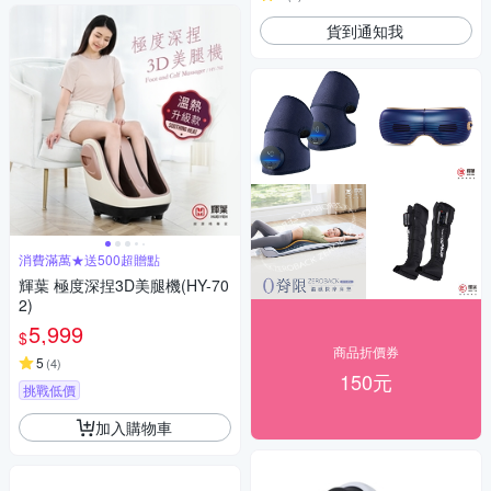
貨到通知我
消費滿萬★送500超贈點
輝葉 極度深捏3D美腿機(HY-70
2)
5,999
$
商品折價券
5
(
4
)
150元
挑戰低價
加入購物車