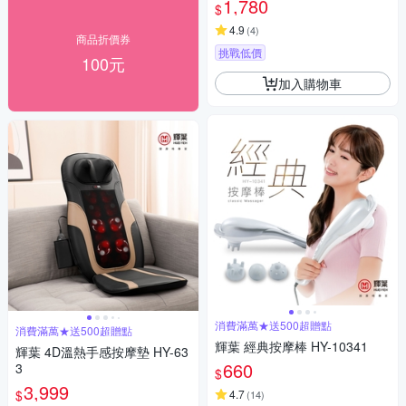
1,780
$
4.9
(
4
)
商品折價券
挑戰低價
100元
加入購物車
消費滿萬★送500超贈點
消費滿萬★送500超贈點
輝葉 經典按摩棒 HY-10341
輝葉 4D溫熱手感按摩墊 HY-63
660
3
$
3,999
$
4.7
(
14
)