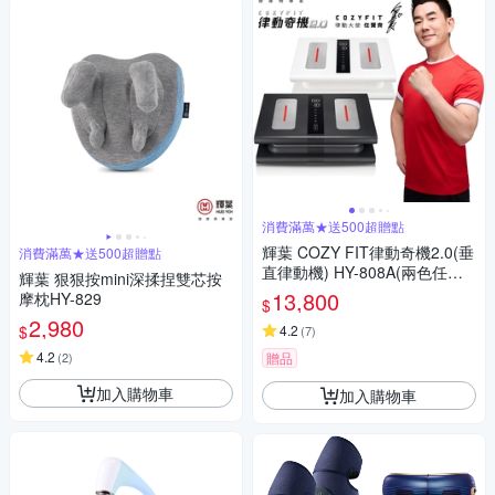
消費滿萬★送500超贈點
輝葉 COZY FIT律動奇機2.0(垂
消費滿萬★送500超贈點
直律動機) HY-808A(兩色任選)
輝葉 狠狠按mini深揉捏雙芯按
重力黑/引力白
13,800
摩枕HY-829
$
2,980
$
4.2
(
7
)
4.2
(
2
)
贈品
加入購物車
加入購物車