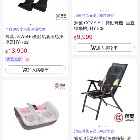
消費滿萬★送500超贈點
輝葉 COZY FIT 律動奇機 (垂直
律動機) HY-806
全腿360度包覆深層按摩
9,999
輝葉 airWeGo全腿氣囊溫感按
$
摩器HY-782
加入購物車
13,900
$
挑戰低價
券
加入購物車
消費滿萬★送500超贈點
輝葉 4D溫熱手感按摩椅墊+高