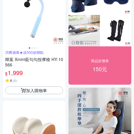
消費滿萬★送500超贈點
輝葉 Xmini藍勾勾按摩槍 HY-10
商品折價券
566
150元
1,999
$
4
(
1
)
加入購物車