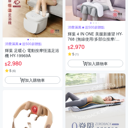
消費滿萬★送500超贈點
輝葉 4 IN ONE 美腿新膝望 HY-
768 (無線使用/多部位按摩/三
消費滿萬★送500超贈點
段力度三種按摩手法調節)
2,970
$
輝葉 足暖心 電動按摩恆溫足浴
5
(
1
)
機 HY-19969A
2,980
加入購物車
$
5
(
6
)
加入購物車