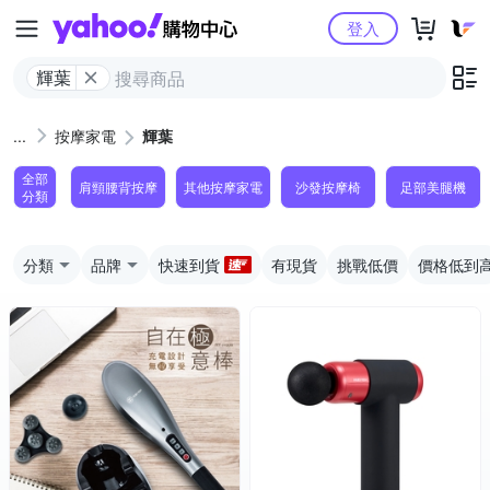
Yahoo購物中心
登入
輝葉
按摩家電
輝葉
全部
肩頸腰背按摩
其他按摩家電
沙發按摩椅
足部美腿機
分類
分類
品牌
快速到貨
有現貨
挑戰低價
價格低到