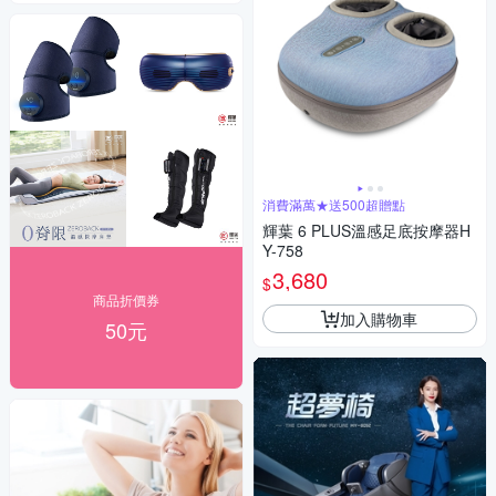
消費滿萬★送500超贈點
輝葉 6 PLUS溫感足底按摩器H
Y-758
3,680
$
商品折價券
加入購物車
50元