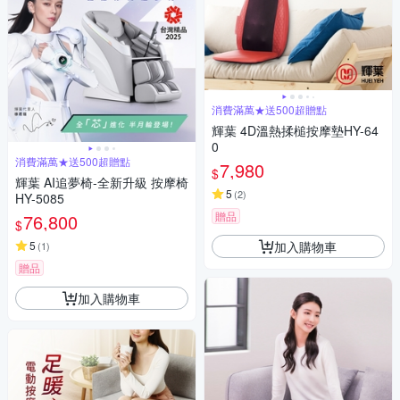
消費滿萬★送500超贈點
輝葉 4D溫熱揉槌按摩墊HY-64
0
消費滿萬★送500超贈點
7,980
$
輝葉 AI追夢椅-全新升級 按摩椅
5
(
2
)
HY-5085
贈品
76,800
$
加入購物車
5
(
1
)
贈品
加入購物車