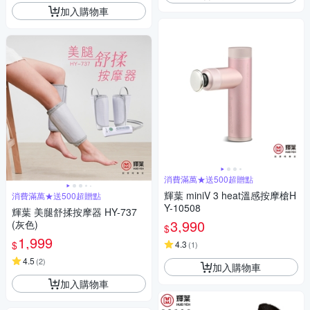
加入購物車
消費滿萬★送500超贈點
輝葉 miniV 3 heat溫感按摩槍H
消費滿萬★送500超贈點
Y-10508
輝葉 美腿舒揉按摩器 HY-737
3,990
(灰色)
$
1,999
$
4.3
(
1
)
4.5
(
2
)
加入購物車
加入購物車