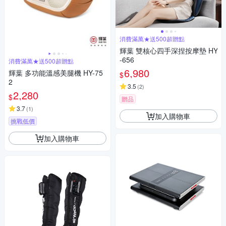
消費滿萬★送500超贈點
輝葉 雙核心四手深捏按摩墊 HY
-656
消費滿萬★送500超贈點
6,980
輝葉 多功能溫感美腿機 HY-75
$
2
3.5
(
2
)
2,280
$
贈品
3.7
(
1
)
加入購物車
挑戰低價
加入購物車