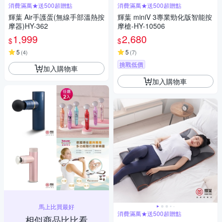
消費滿萬★送500超贈點
消費滿萬★送500超贈點
輝葉 Air手護蛋(無線手部溫熱按
輝葉 miniV 3專業勁化版智能按
摩器)HY-362
摩槍-HY-10506
1,999
2,680
$
$
5
5
(
4
)
(
7
)
挑戰低價
加入購物車
加入購物車
馬上比買最好
消費滿萬★送500超贈點
相似商品比比看