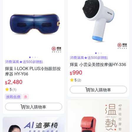
消費滿萬★送500超贈點
消費滿萬★送500超贈點
輝葉 小雲朵美體按摩儀HY-336
輝葉 I-LOOK PLUS冷熱眼部按
990
$
摩器 HY-Y06
2,480
5
(
2
)
$
加入購物車
5
(
1
)
挑戰低價
券
加入購物車