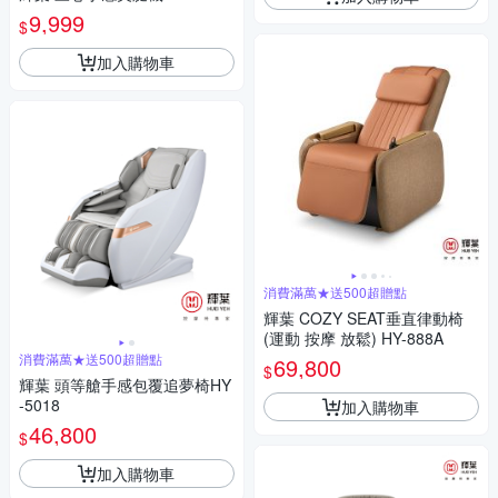
9,999
$
加入購物車
消費滿萬★送500超贈點
輝葉 COZY SEAT垂直律動椅
(運動 按摩 放鬆) HY-888A
消費滿萬★送500超贈點
69,800
$
輝葉 頭等艙手感包覆追夢椅HY
-5018
加入購物車
46,800
$
加入購物車