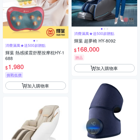
消費滿萬★送500超贈點
輝葉 超夢椅 HY-8092
消費滿萬★送500超贈點
168,000
$
輝葉 熱感揉震舒壓按摩枕HY-1
贈品
688
1,980
$
加入購物車
挑戰低價
加入購物車