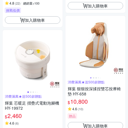
4.8
(
22
)
總銷量>100
加入購物車
挑戰低價
加入購物車
消費滿萬★送500超贈點
輝葉 狠狠按深揉捏雙芯按摩椅
墊 HY-658
消費滿萬★送500超贈點
10,800
$
輝葉 芯暖足 摺疊式電動泡腳機
HY-19972
4.6
(
10
)
2,460
贈品
$
4.6
(
6
)
加入購物車