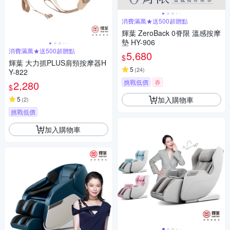
消費滿萬★送500超贈點
輝葉 ZeroBack 0脊限 溫感按摩
墊 HY-906
消費滿萬★送500超贈點
5,680
$
輝葉 大力抓PLUS肩頸按摩器H
5
(
24
)
Y-822
挑戰低價
券
2,280
$
加入購物車
5
(
2
)
挑戰低價
加入購物車