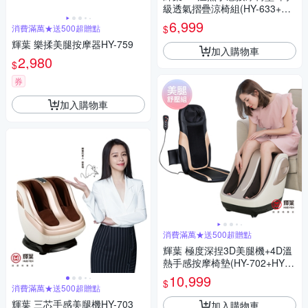
級透氣摺疊涼椅組(HY-633+HY
-CR01)
6,999
$
消費滿萬★送500超贈點
輝葉 樂揉美腿按摩器HY-759
加入購物車
2,980
$
券
加入購物車
消費滿萬★送500超贈點
輝葉 極度深捏3D美腿機+4D溫
熱手感按摩椅墊(HY-702+HY-6
33)
10,999
$
消費滿萬★送500超贈點
輝葉 三芯手感美腿機HY-703
加入購物車