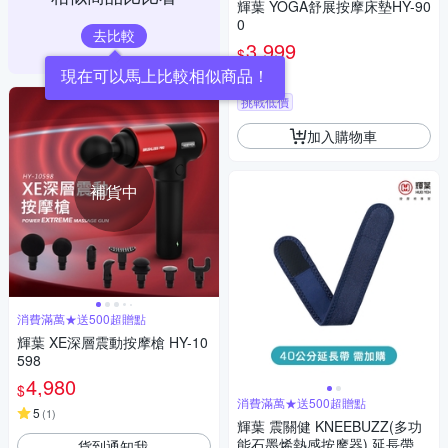
輝葉 YOGA舒展按摩床墊HY-90
0
去比較
3,999
$
現在可以馬上比較相似商品！
5
(
1
)
挑戰低價
加入購物車
補貨中
消費滿萬★送500超贈點
輝葉 XE深層震動按摩槍 HY-10
598
4,980
$
消費滿萬★送500超贈點
5
(
1
)
輝葉 震關健 KNEEBUZZ(多功
能石墨烯熱感按摩器) 延長帶-H
貨到通知我