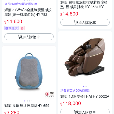
輝葉 狠狠按深揉捏雙芯按摩椅
全腿360度包覆深層按摩
墊+溫感美腿機 HY-658+HY-75
輝葉 airWeGo全腿氣囊溫感按
2
14,800
$
摩器(統一獅聯名款)HY-782
14,600
$
加入購物車
挑戰低價
券
加入購物車
消費滿萬送500超贈點
輝葉 4D追夢椅THAI HY-5022A
118,000
$
輝葉 揉暖無線按摩墊HY-659
3,280
加入購物車
$