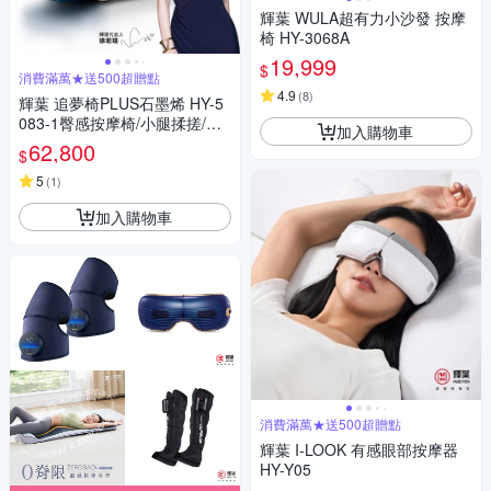
輝葉 WULA超有力小沙發 按摩
椅 HY-3068A
19,999
$
消費滿萬★送500超贈點
4.9
(
8
)
輝葉 追夢椅PLUS石墨烯 HY-5
083-1臀感按摩椅/小腿揉搓/零
加入購物車
重力/溫熱
62,800
$
5
(
1
)
加入購物車
消費滿萬★送500超贈點
輝葉 I-LOOK 有感眼部按摩器
HY-Y05