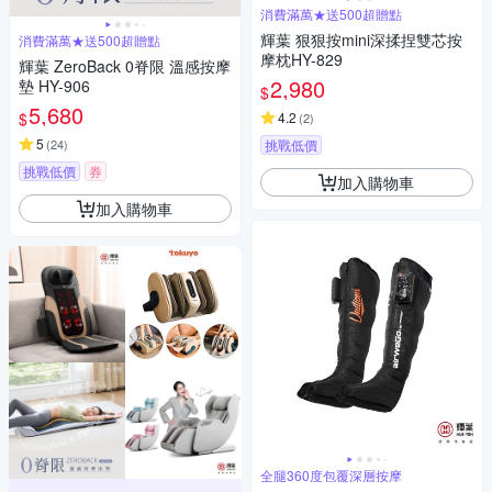
消費滿萬★送500超贈點
輝葉 狠狠按mini深揉捏雙芯按
消費滿萬★送500超贈點
摩枕HY-829
輝葉 ZeroBack 0脊限 溫感按摩
2,980
墊 HY-906
$
5,680
$
4.2
(
2
)
5
(
24
)
挑戰低價
挑戰低價
券
加入購物車
加入購物車
全腿360度包覆深層按摩