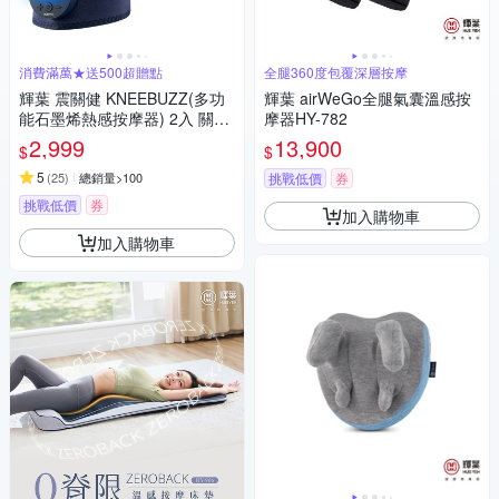
消費滿萬★送500超贈點
全腿360度包覆深層按摩
輝葉 震關健 KNEEBUZZ(多功
輝葉 airWeGo全腿氣囊溫感按
能石墨烯熱感按摩器) 2入 關節
摩器HY-782
按摩 膝蓋按摩 HY-762
2,999
13,900
$
$
5
(
25
)
總銷量>100
挑戰低價
券
挑戰低價
券
加入購物車
加入購物車