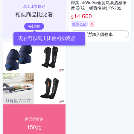
輝葉 airWeGo全腿氣囊溫感按
馬上比買最好
摩器(統一獅聯名款)HY-782
相似商品比比看
14,600
$
挑戰低價
券
去比較
加入購物車
現在可以馬上比較相似商品！
商品折價券
150元