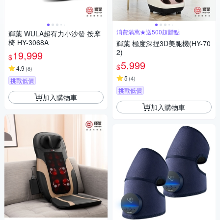
消費滿萬★送500超贈點
輝葉 WULA超有力小沙發 按摩
椅 HY-3068A
輝葉 極度深捏3D美腿機(HY-70
2)
19,999
$
5,999
$
4.9
(
8
)
5
(
4
)
挑戰低價
挑戰低價
加入購物車
加入購物車