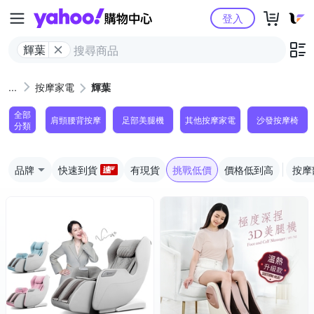
Yahoo購物中心
登入
輝葉
按摩家電
輝葉
全部
肩頸腰背按摩
足部美腿機
其他按摩家電
沙發按摩椅
分類
品牌
快速到貨
有現貨
挑戰低價
價格低到高
按摩