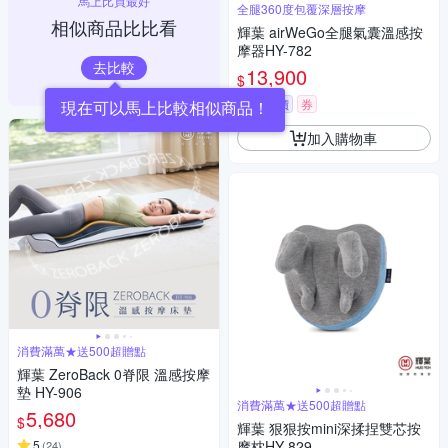
馬上比買最好
全腿360度包覆深層按摩
相似商品比比看
輝葉 airWeGo全腿氣囊溫感按
摩器HY-782
去比較
13,900
$
挑戰低價
券
現在可以馬上比較相似商品！
加入購物車
消費滿萬★送500超贈點
輝葉 ZeroBack 0脊限 溫感按摩
墊 HY-906
消費滿萬★送500超贈點
5,680
$
輝葉 狠狠按mini深揉捏雙芯按
5
摩枕HY-829
(
24
)