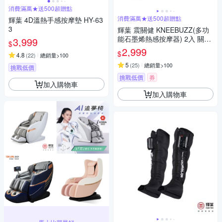
消費滿萬★送500超贈點
消費滿萬★送500超贈點
輝葉 4D溫熱手感按摩墊 HY-63
3
輝葉 震關健 KNEEBUZZ(多功
能石墨烯熱感按摩器) 2入 關節
3,999
$
按摩 膝蓋按摩 HY-762
2,999
$
4.8
(
22
)
總銷量>100
5
(
25
)
總銷量>100
挑戰低價
挑戰低價
券
加入購物車
加入購物車