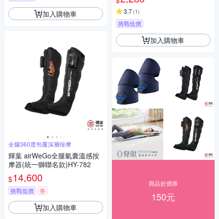
$
3.7
(
1
)
加入購物車
挑戰低價
加入購物車
全腿360度包覆深層按摩
輝葉 airWeGo全腿氣囊溫感按
摩器(統一獅聯名款)HY-782
14,600
$
商品折價券
挑戰低價
券
150元
加入購物車