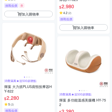
2,980
挑戰低價
券
$
4.2
(
2
)
加入購物車
挑戰低價
加入購物車
消費滿萬★送500超贈點
輝葉 大力抓PLUS肩頸按摩器H
Y-822
消費滿萬★送500超贈點
2,280
$
輝葉 多功能溫感美腿機 HY-75
5
2
(
2
)
2,280
挑戰低價