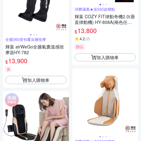
消費滿萬★送500超贈點
輝葉 COZY FIT律動奇機2.0(垂
直律動機) HY-808A(兩色任選)
重力黑/引力白
13,800
$
4.2
(
7
)
全腿360度包覆深層按摩
輝葉 airWeGo全腿氣囊溫感按
贈品
摩器HY-782
加入購物車
13,900
$
券
加入購物車