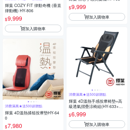
輝葉 COZY FIT 律動奇機 (垂直
9,999
$
律動機) HY-806
加入購物車
9,999
$
加入購物車
消費滿萬★送500超贈點
輝葉 4D溫熱手感按摩椅墊+高
消費滿萬★送500超贈點
級透氣摺疊涼椅組(HY-633+HY
-CR01)
輝葉 4D溫熱揉槌按摩墊HY-64
6,999
$
0
加入購物車
7,980
$