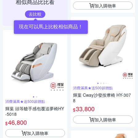
相似商品比比看
加入購物車
去比較
現在可以馬上比較相似商品！
消費滿萬★送500超贈點
輝葉 Cway沙發按摩椅 HY-307
8
消費滿萬★送500超贈點
33,800
輝葉 頭等艙手感包覆追夢椅HY
$
-5018
加入購物車
46,800
$
加入購物車