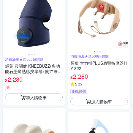
消費滿萬★送500超贈點
消費滿萬★送500超贈點
輝葉 大力抓PLUS肩頸按摩器H
輝葉 震關健 KNEEBUZZ(多功
Y-822
能石墨烯熱感按摩器) 關節按摩
2,280
膝蓋按摩 HY-762
$
2,280
$
5
(
2
)
券
挑戰低價
加入購物車
加入購物車