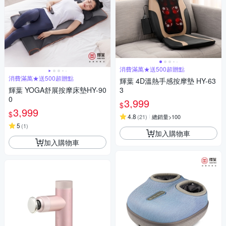
消費滿萬★送500超贈點
消費滿萬★送500超贈點
輝葉 4D溫熱手感按摩墊 HY-63
輝葉 YOGA舒展按摩床墊HY-90
3
0
3,999
$
3,999
$
4.8
(
21
)
總銷量>100
5
(
1
)
加入購物車
加入購物車