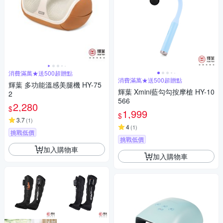
消費滿萬★送500超贈點
消費滿萬★送500超贈點
輝葉 多功能溫感美腿機 HY-75
輝葉 Xmini藍勾勾按摩槍 HY-10
2
566
2,280
$
1,999
$
3.7
(
1
)
4
(
1
)
挑戰低價
挑戰低價
加入購物車
加入購物車