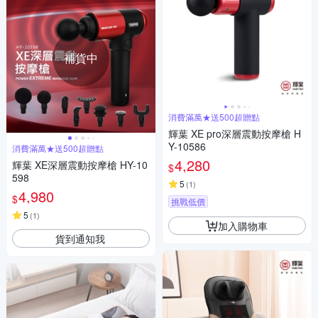
補貨中
消費滿萬★送500超贈點
輝葉 XE pro深層震動按摩槍 H
Y-10586
消費滿萬★送500超贈點
4,280
輝葉 XE深層震動按摩槍 HY-10
$
598
5
(
1
)
4,980
$
挑戰低價
5
(
1
)
加入購物車
貨到通知我