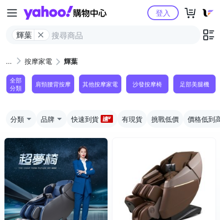
Yahoo購物中心
登入
輝葉
按摩家電
輝葉
全部
肩頸腰背按摩
其他按摩家電
沙發按摩椅
足部美腿機
分類
分類
品牌
快速到貨
有現貨
挑戰低價
價格低到