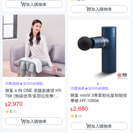
加入購物車
加入購物車
消費滿萬★送500超贈點
消費滿萬★送500超贈點
輝葉 4 IN ONE 美腿新膝望 HY-
輝葉 miniV 3專業勁化版智能按
768 (無線使用/多部位按摩/三
摩槍-HY-10506
段力度三種按摩手法調節)
2,970
$
2,680
$
5
(
1
)
5
(
7
)
加入購物車
加入購物車