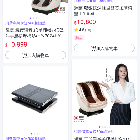
消費滿萬★送500超贈點
輝葉 狠狠按深揉捏雙芯按摩椅
墊 HY-658
10,800
$
消費滿萬★送500超贈點
輝葉 極度深捏3D美腿機+4D溫
4.6
(
10
)
熱手感按摩椅墊(HY-702+HY-6
贈品
33)
10,999
$
加入購物車
加入購物車
消費滿萬★送500超贈點
消費滿萬★送500超贈點
輝葉 三芯手感美腿機HY-703