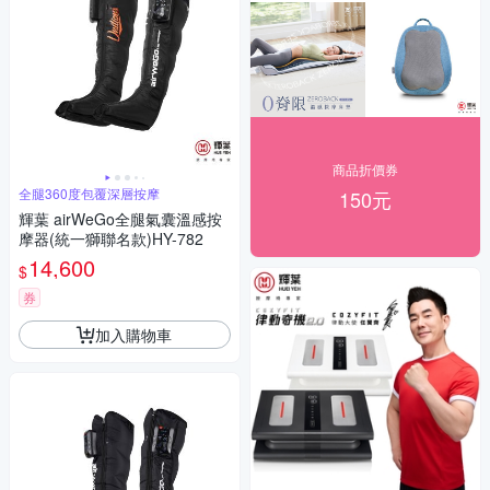
商品折價券
全腿360度包覆深層按摩
150元
輝葉 airWeGo全腿氣囊溫感按
摩器(統一獅聯名款)HY-782
14,600
$
券
加入購物車