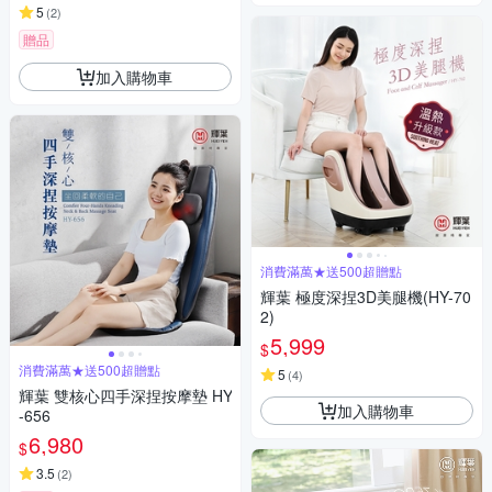
5
(
2
)
贈品
加入購物車
消費滿萬★送500超贈點
輝葉 極度深捏3D美腿機(HY-70
2)
5,999
$
消費滿萬★送500超贈點
5
(
4
)
輝葉 雙核心四手深捏按摩墊 HY
加入購物車
-656
6,980
$
3.5
(
2
)