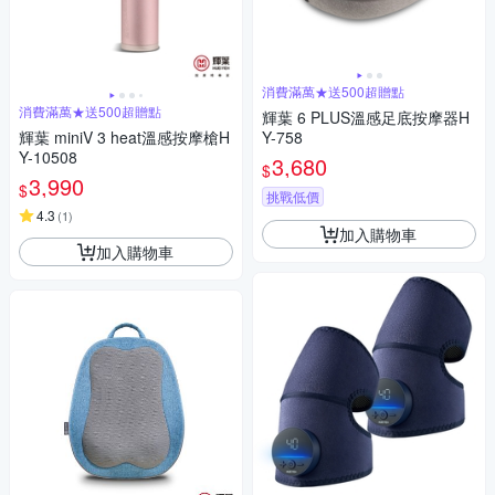
消費滿萬★送500超贈點
消費滿萬★送500超贈點
輝葉 6 PLUS溫感足底按摩器H
輝葉 miniV 3 heat溫感按摩槍H
Y-758
Y-10508
3,680
$
3,990
$
挑戰低價
4.3
(
1
)
加入購物車
加入購物車