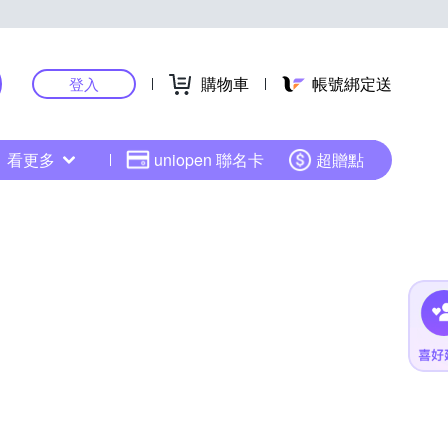
購物車
帳號綁定送
登入
看更多
uniopen 聯名卡
超贈點