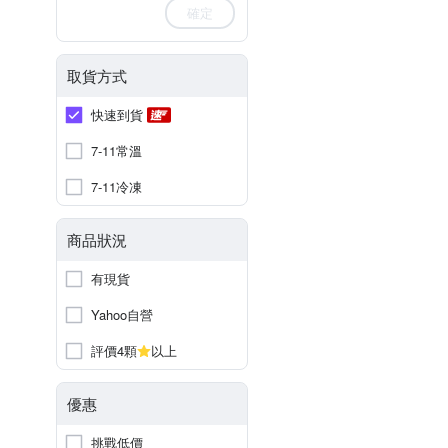
確定
取貨方式
快速到貨
7-11常溫
7-11冷凍
商品狀況
有現貨
Yahoo自營
評價4顆
以上
優惠
挑戰低價