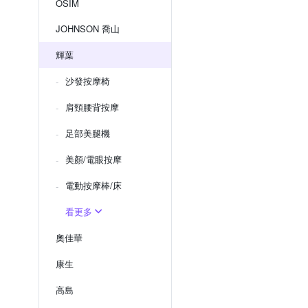
OSIM
JOHNSON 喬山
輝葉
沙發按摩椅
肩頸腰背按摩
足部美腿機
美顏/電眼按摩
電動按摩棒/床
看更多
奧佳華
康生
高島