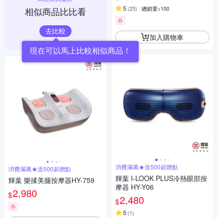
5
(
25
)
總銷量>100
相似商品比比看
券
去比較
加入購物車
現在可以馬上比較相似商品！
消費滿萬★送500超贈點
消費滿萬★送500超贈點
輝葉 I-LOOK PLUS冷熱眼部按
輝葉 樂揉美腿按摩器HY-759
摩器 HY-Y06
2,980
$
2,480
$
券
5
(
1
)