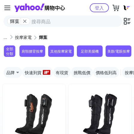
Yahoo購物中心
登入
輝葉
按摩家電
輝葉
全部
肩頸腰背按摩
其他按摩家電
足部美腿機
美顏/電眼按摩
分類
品牌
快速到貨
有現貨
挑戰低價
價格低到高
按摩