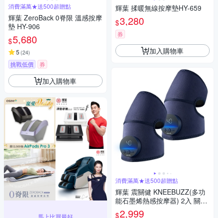
消費滿萬★送500超贈點
輝葉 揉暖無線按摩墊HY-659
輝葉 ZeroBack 0脊限 溫感按摩
3,280
$
墊 HY-906
券
5,680
$
加入購物車
5
(
24
)
挑戰低價
券
加入購物車
消費滿萬★送500超贈點
輝葉 震關健 KNEEBUZZ(多功
能石墨烯熱感按摩器) 2入 關節
按摩 膝蓋按摩 HY-762
2,999
$
馬上比買最好