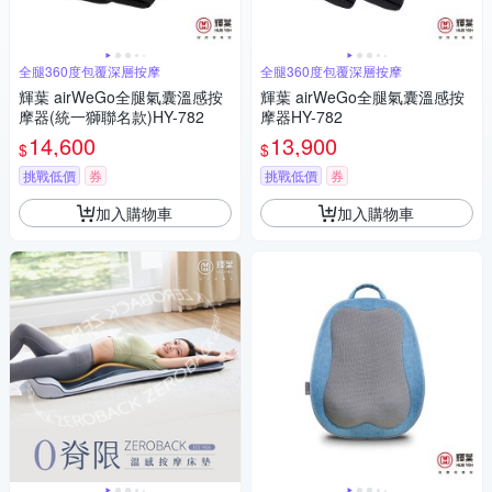
全腿360度包覆深層按摩
全腿360度包覆深層按摩
輝葉 airWeGo全腿氣囊溫感按
輝葉 airWeGo全腿氣囊溫感按
摩器(統一獅聯名款)HY-782
摩器HY-782
14,600
13,900
$
$
挑戰低價
券
挑戰低價
券
加入購物車
加入購物車