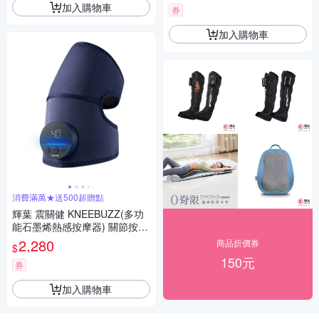
加入購物車
券
加入購物車
消費滿萬★送500超贈點
輝葉 震關健 KNEEBUZZ(多功
能石墨烯熱感按摩器) 關節按摩
膝蓋按摩 HY-762
2,280
商品折價券
$
150元
券
加入購物車