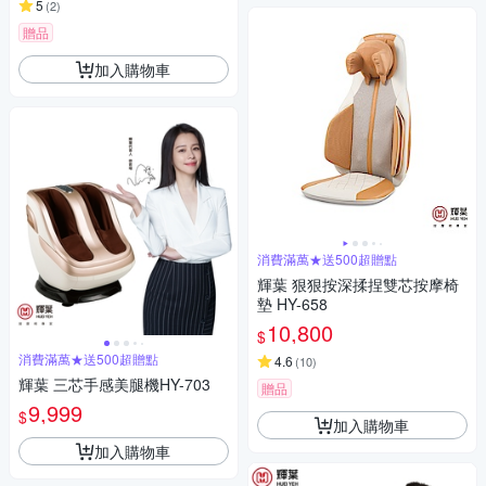
5
(
2
)
贈品
加入購物車
消費滿萬★送500超贈點
輝葉 狠狠按深揉捏雙芯按摩椅
墊 HY-658
10,800
$
消費滿萬★送500超贈點
4.6
(
10
)
輝葉 三芯手感美腿機HY-703
贈品
9,999
$
加入購物車
加入購物車