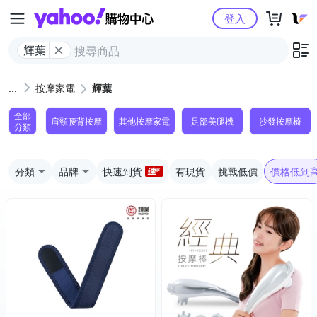
Yahoo購物中心
登入
輝葉
按摩家電
輝葉
全部
肩頸腰背按摩
其他按摩家電
足部美腿機
沙發按摩椅
分類
分類
品牌
快速到貨
有現貨
挑戰低價
價格低到