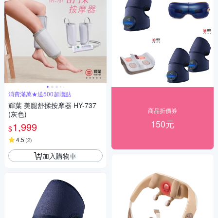
消費滿萬★送500超贈點
輝葉 美腿舒揉按摩器 HY-737
商品折價券
(灰色)
150元
1,999
$
4.5
(
2
)
加入購物車