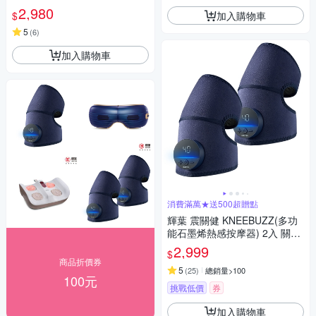
2,980
加入購物車
$
5
(
6
)
加入購物車
消費滿萬★送500超贈點
輝葉 震關健 KNEEBUZZ(多功
能石墨烯熱感按摩器) 2入 關節
按摩 膝蓋按摩 HY-762
2,999
$
商品折價券
5
(
25
)
總銷量>100
100元
挑戰低價
券
加入購物車