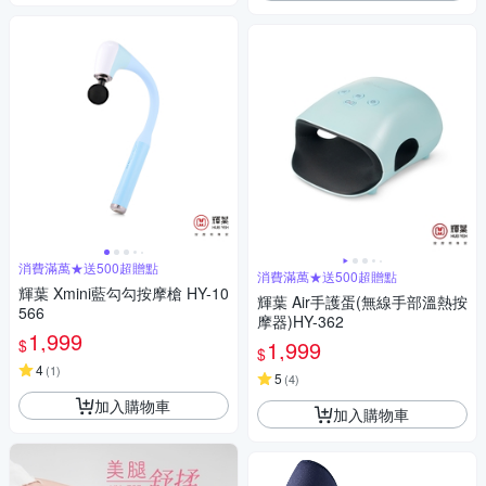
消費滿萬★送500超贈點
消費滿萬★送500超贈點
輝葉 Xmini藍勾勾按摩槍 HY-10
輝葉 Air手護蛋(無線手部溫熱按
566
摩器)HY-362
1,999
$
1,999
$
4
(
1
)
5
(
4
)
加入購物車
加入購物車