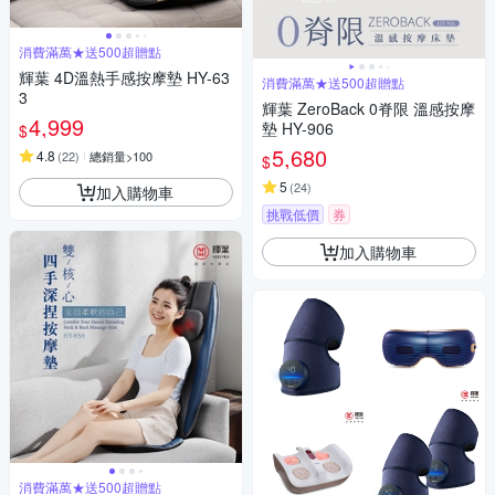
消費滿萬★送500超贈點
輝葉 4D溫熱手感按摩墊 HY-63
消費滿萬★送500超贈點
3
輝葉 ZeroBack 0脊限 溫感按摩
4,999
墊 HY-906
$
5,680
4.8
(
22
)
總銷量>100
$
5
(
24
)
加入購物車
挑戰低價
券
加入購物車
消費滿萬★送500超贈點