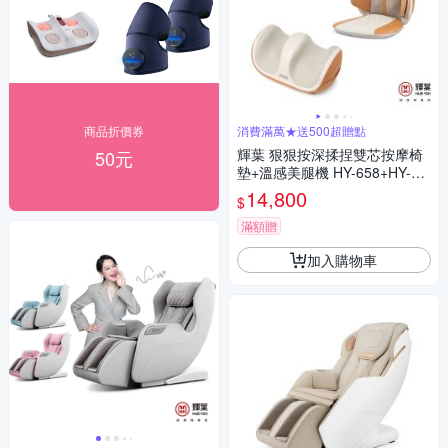
商品折價券
消費滿萬★送500超贈點
輝葉 狠狠按深揉捏雙芯按摩椅
50元
墊+溫感美腿機 HY-658+HY-75
2
14,800
$
滿額贈
加入購物車