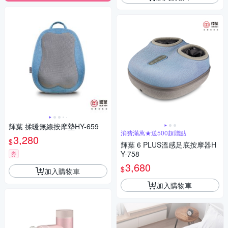
輝葉 揉暖無線按摩墊HY-659
消費滿萬★送500超贈點
3,280
$
輝葉 6 PLUS溫感足底按摩器H
Y-758
券
3,680
$
加入購物車
加入購物車