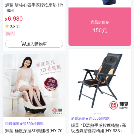
輝葉 雙核心四手深捏按摩墊 HY
-656
6,980
$
商品折價券
3.5
(
2
)
150元
贈品
加入購物車
消費滿萬★送500超贈點
消費滿萬★送500超贈點
輝葉 4D溫熱手感按摩椅墊+高
輝葉 極度深捏3D美腿機(HY-70
級透氣摺疊涼椅組(HY-633+HY