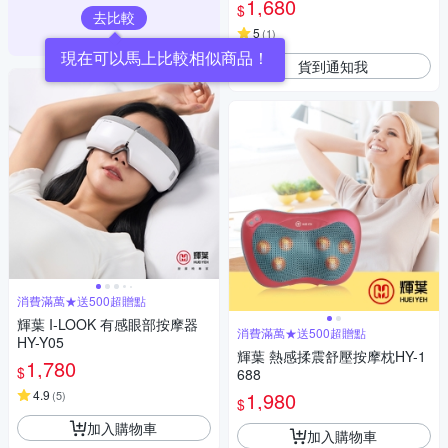
1,680
$
去比較
5
(
1
)
現在可以馬上比較相似商品！
貨到通知我
消費滿萬★送500超贈點
輝葉 I-LOOK 有感眼部按摩器
消費滿萬★送500超贈點
HY-Y05
輝葉 熱感揉震舒壓按摩枕HY-1
1,780
$
688
4.9
1,980
(
5
)
$
加入購物車
加入購物車