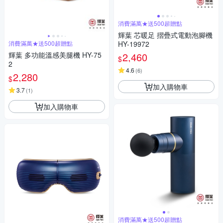
消費滿萬★送500超贈點
輝葉 芯暖足 摺疊式電動泡腳機
消費滿萬★送500超贈點
HY-19972
輝葉 多功能溫感美腿機 HY-75
2,460
$
2
4.6
(
6
)
2,280
$
加入購物車
3.7
(
1
)
加入購物車
消費滿萬★送500超贈點