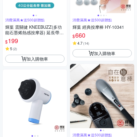
消費滿萬★送500超贈點
消費滿萬★送500超贈點
輝葉 震關健 KNEEBUZZ(多功
輝葉 經典按摩棒 HY-10341
能石墨烯熱感按摩器) 延長帶-H
660
$
Y-762-BU-001
199
$
4.7
(
14
)
5
(
2
)
加入購物車
加入購物車
消費滿萬★送500超贈點