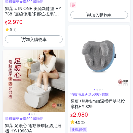
消費滿萬★送500超贈點
券
輝葉 4 IN ONE 美腿新膝望 HY-
768 (無線使用/多部位按摩/三
加入購物車
段力度三種按摩手法調節)
2,970
$
5
(
1
)
加入購物車
消費滿萬★送500超贈點
輝葉 狠狠按mini深揉捏雙芯按
摩枕HY-829
2,980
$
消費滿萬★送500超贈點
4.2
(
2
)
輝葉 足暖心 電動按摩恆溫足浴
挑戰低價
機 HY-19969A