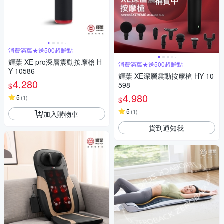
補貨中
消費滿萬★送500超贈點
輝葉 XE pro深層震動按摩槍 H
消費滿萬★送500超贈點
Y-10586
輝葉 XE深層震動按摩槍 HY-10
4,280
598
$
4,980
5
(
1
)
$
5
(
1
)
加入購物車
貨到通知我