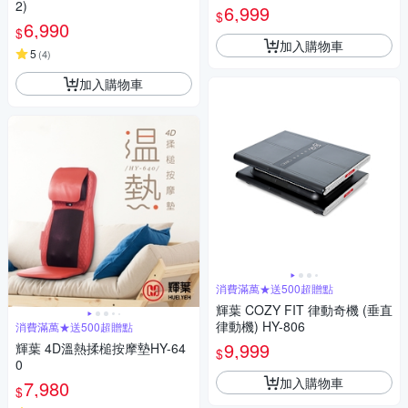
2)
-CR01)
6,999
$
6,990
$
加入購物車
5
(
4
)
加入購物車
消費滿萬★送500超贈點
輝葉 COZY FIT 律動奇機 (垂直
律動機) HY-806
消費滿萬★送500超贈點
9,999
輝葉 4D溫熱揉槌按摩墊HY-64
$
0
加入購物車
7,980
$