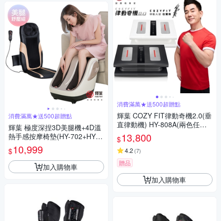
消費滿萬★送500超贈點
輝葉 COZY FIT律動奇機2.0(垂
消費滿萬★送500超贈點
直律動機) HY-808A(兩色任選)
輝葉 極度深捏3D美腿機+4D溫
重力黑/引力白
13,800
熱手感按摩椅墊(HY-702+HY-6
$
33)
10,999
$
4.2
(
7
)
贈品
加入購物車
加入購物車