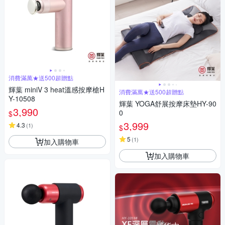
消費滿萬★送500超贈點
輝葉 miniV 3 heat溫感按摩槍H
消費滿萬★送500超贈點
Y-10508
輝葉 YOGA舒展按摩床墊HY-90
3,990
0
$
3,999
4.3
(
1
)
$
5
(
1
)
加入購物車
加入購物車