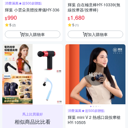
消費滿萬★送500超贈點
輝葉 自在極意棒HY-10339(無
輝葉 小雲朵美體按摩儀HY-336
線按摩器/按摩棒)
990
1,680
$
$
5
5
(
2
)
(
1
)
加入購物車
加入購物車
補貨中
消費滿萬★送500超贈點
馬上比買最好
輝葉 mini V 2 熱感口袋按摩槍
相似商品比比看
HY-10505