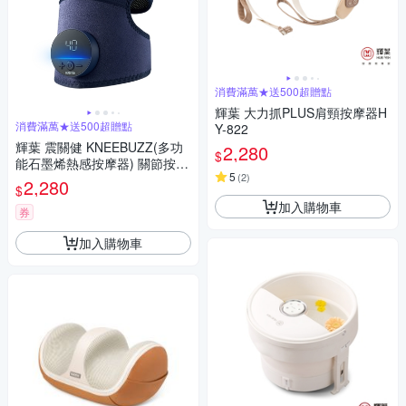
消費滿萬★送500超贈點
輝葉 大力抓PLUS肩頸按摩器H
消費滿萬★送500超贈點
Y-822
輝葉 震關健 KNEEBUZZ(多功
2,280
$
能石墨烯熱感按摩器) 關節按摩
5
(
2
)
膝蓋按摩 HY-762
2,280
$
加入購物車
券
加入購物車