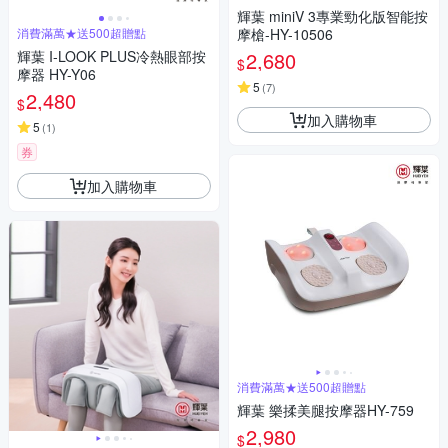
輝葉 miniV 3專業勁化版智能按
消費滿萬★送500超贈點
摩槍-HY-10506
輝葉 I-LOOK PLUS冷熱眼部按
2,680
$
摩器 HY-Y06
5
(
7
)
2,480
$
加入購物車
5
(
1
)
券
加入購物車
消費滿萬★送500超贈點
輝葉 樂揉美腿按摩器HY-759
2,980
$