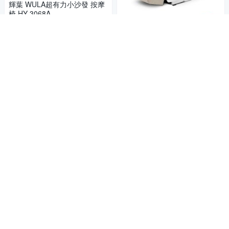
輝葉 WULA超有力小沙發 按摩
椅 HY-3068A
21,999
$
4.9
消費滿萬★送500超贈點
(
8
)
輝葉 Cway沙發按摩椅 HY-307
加入購物車
8
33,800
$
加入購物車
消費滿萬★送500超贈點
輝葉 頭等艙手感包覆追夢椅HY
-5018
46,800