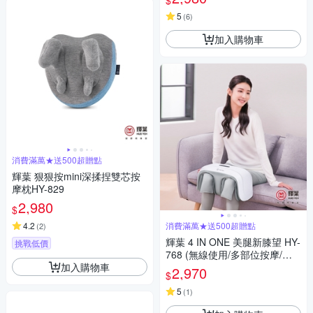
$
5
(
6
)
加入購物車
消費滿萬★送500超贈點
輝葉 狠狠按mini深揉捏雙芯按
摩枕HY-829
2,980
$
4.2
消費滿萬★送500超贈點
(
2
)
輝葉 4 IN ONE 美腿新膝望 HY-
挑戰低價
768 (無線使用/多部位按摩/三
加入購物車
段力度三種按摩手法調節)
2,970
$
5
(
1
)