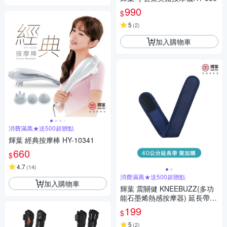
990
$
5
(
2
)
加入購物車
消費滿萬★送500超贈點
輝葉 經典按摩棒 HY-10341
660
$
4.7
(
14
)
消費滿萬★送500超贈點
加入購物車
輝葉 震關健 KNEEBUZZ(多功
能石墨烯熱感按摩器) 延長帶-H
Y-762-BU-001
199
$
5
(
2
)