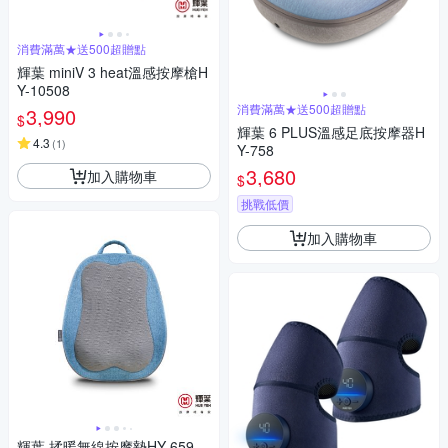
消費滿萬★送500超贈點
輝葉 miniV 3 heat溫感按摩槍H
Y-10508
消費滿萬★送500超贈點
3,990
$
輝葉 6 PLUS溫感足底按摩器H
4.3
(
1
)
Y-758
3,680
加入購物車
$
挑戰低價
加入購物車
輝葉 揉暖無線按摩墊HY-659