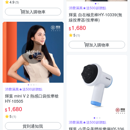
4.9
(
5
)
消費滿萬★送500超贈點
加入購物車
輝葉 自在極意棒HY-10339(無
線按摩器/按摩棒)
1,680
$
5
(
1
)
加入購物車
補貨中
消費滿萬★送500超贈點
輝葉 mini V 2 熱感口袋按摩槍
HY-10505
1,680
$
5
(
1
)
消費滿萬★送500超贈點
貨到通知我
輝葉 小雲朵美體按摩儀HY-336