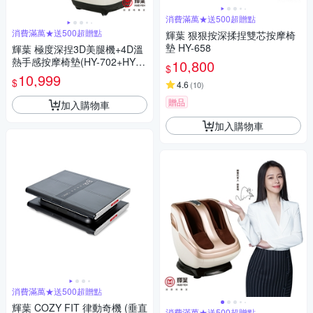
消費滿萬★送500超贈點
消費滿萬★送500超贈點
輝葉 狠狠按深揉捏雙芯按摩椅
墊 HY-658
輝葉 極度深捏3D美腿機+4D溫
熱手感按摩椅墊(HY-702+HY-6
10,800
$
33)
10,999
$
4.6
(
10
)
贈品
加入購物車
加入購物車
消費滿萬★送500超贈點
輝葉 COZY FIT 律動奇機 (垂直
消費滿萬★送500超贈點