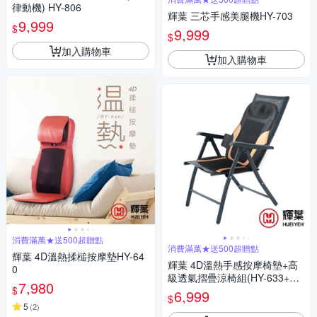
律動機) HY-806
輝葉 三芯手感美腿機HY-703
9,999
$
9,999
$
加入購物車
加入購物車
消費滿萬★送500超贈點
消費滿萬★送500超贈點
輝葉 4D溫熱揉槌按摩墊HY-64
輝葉 4D溫熱手感按摩椅墊+高
0
級透氣摺疊涼椅組(HY-633+HY
7,980
$
-CR01)
6,999
$
5
(
2
)