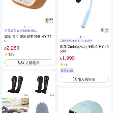
消費滿萬★送500超贈點
輝葉 多功能溫感美腿機 HY-75
2
消費滿萬★送500超贈點
2,280
輝葉 Xmini藍勾勾按摩槍 HY-10
$
566
3.7
(
1
)
1,999
$
加入購物車
4
(
1
)
挑戰低價
加入購物車