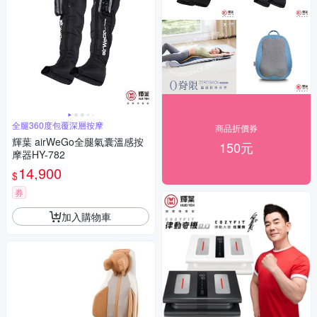
全腿360度包覆深層按摩
商品折價券
輝葉 airWeGo全腿氣囊溫感按
150元
摩器HY-782
14,900
$
券
加入購物車