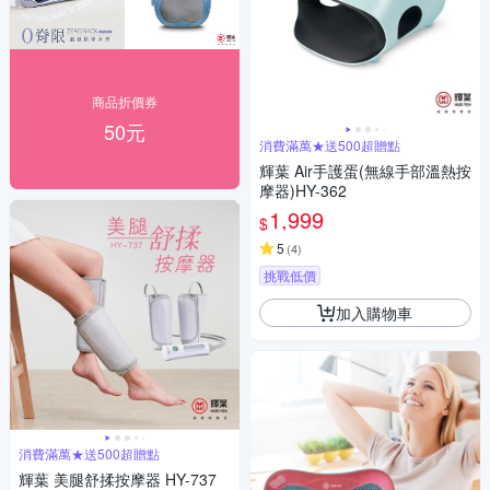
商品折價券
50元
消費滿萬★送500超贈點
輝葉 Air手護蛋(無線手部溫熱按
摩器)HY-362
1,999
$
5
(
4
)
挑戰低價
加入購物車
消費滿萬★送500超贈點
輝葉 美腿舒揉按摩器 HY-737