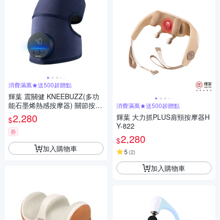
消費滿萬★送500超贈點
輝葉 震關健 KNEEBUZZ(多功
能石墨烯熱感按摩器) 關節按摩
消費滿萬★送500超贈點
膝蓋按摩 HY-762
2,280
輝葉 大力抓PLUS肩頸按摩器H
$
Y-822
券
2,280
$
加入購物車
5
(
2
)
加入購物車