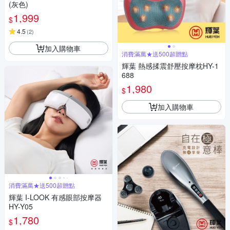
(灰色)
1,999
$
4.5
(
2
)
加入購物車
消費滿萬★送500超贈點
輝葉 熱感揉震舒壓按摩枕HY-1
688
1,980
$
加入購物車
消費滿萬★送500超贈點
輝葉 I-LOOK 有感眼部按摩器
HY-Y05
1,780
$