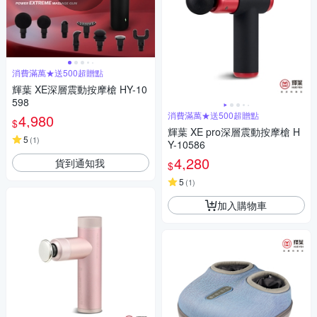
消費滿萬★送500超贈點
輝葉 XE深層震動按摩槍 HY-10
598
消費滿萬★送500超贈點
4,980
$
輝葉 XE pro深層震動按摩槍 H
5
(
1
)
Y-10586
4,280
貨到通知我
$
5
(
1
)
加入購物車