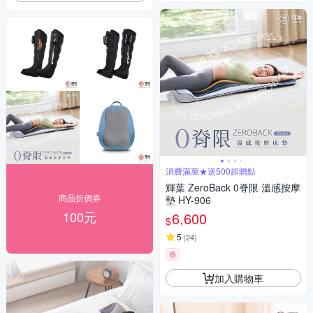
消費滿萬★送500超贈點
輝葉 ZeroBack 0脊限 溫感按摩
商品折價券
墊 HY-906
100元
6,600
$
5
(
24
)
券
加入購物車