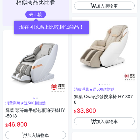
相似商品比比看
加入購物車
去比較
現在可以馬上比較相似商品！
消費滿萬★送500超贈點
輝葉 Cway沙發按摩椅 HY-307
8
消費滿萬★送500超贈點
33,800
輝葉 頭等艙手感包覆追夢椅HY
$
-5018
加入購物車
46,800
$
加入購物車