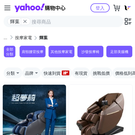
Yahoo購物中心
登入
輝葉
按摩家電
輝葉
全部
肩頸腰背按摩
其他按摩家電
沙發按摩椅
足部美腿機
分類
分類
品牌
快速到貨
有現貨
挑戰低價
價格低到