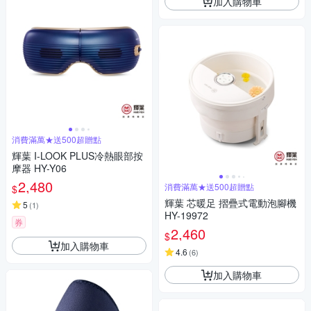
加入購物車
消費滿萬★送500超贈點
輝葉 I-LOOK PLUS冷熱眼部按
摩器 HY-Y06
2,480
消費滿萬★送500超贈點
$
輝葉 芯暖足 摺疊式電動泡腳機
5
(
1
)
HY-19972
券
2,460
$
加入購物車
4.6
(
6
)
加入購物車