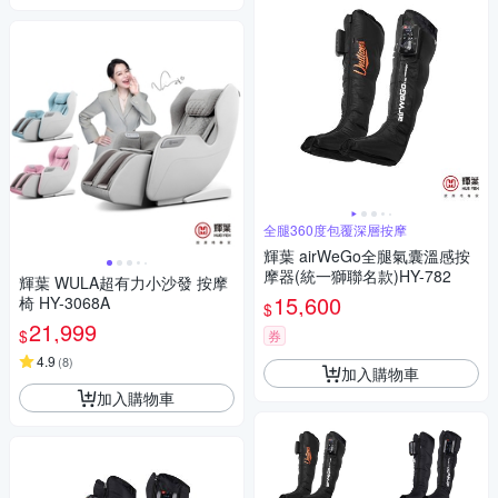
全腿360度包覆深層按摩
輝葉 airWeGo全腿氣囊溫感按
摩器(統一獅聯名款)HY-782
輝葉 WULA超有力小沙發 按摩
15,600
椅 HY-3068A
$
21,999
$
券
4.9
(
8
)
加入購物車
加入購物車