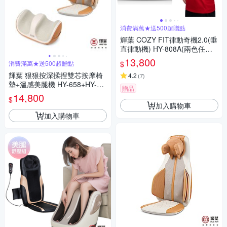
消費滿萬★送500超贈點
輝葉 COZY FIT律動奇機2.0(垂
直律動機) HY-808A(兩色任選)
重力黑/引力白
13,800
$
消費滿萬★送500超贈點
輝葉 狠狠按深揉捏雙芯按摩椅
4.2
(
7
)
墊+溫感美腿機 HY-658+HY-75
贈品
2
14,800
$
加入購物車
加入購物車