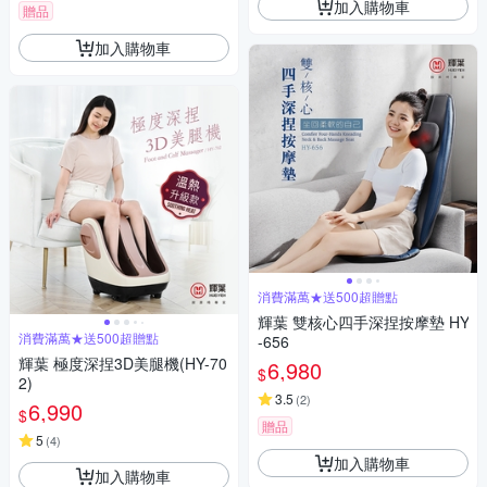
加入購物車
贈品
加入購物車
消費滿萬★送500超贈點
輝葉 雙核心四手深捏按摩墊 HY
消費滿萬★送500超贈點
-656
輝葉 極度深捏3D美腿機(HY-70
6,980
$
2)
3.5
(
2
)
6,990
$
贈品
5
(
4
)
加入購物車
加入購物車