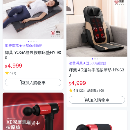
消費滿萬★送500超贈點
輝葉 YOGA舒展按摩床墊HY-90
0
消費滿萬★送500超贈點
4,999
$
輝葉 4D溫熱手感按摩墊 HY-63
5
(
1
)
3
4,999
加入購物車
$
4.8
(
22
)
總銷量>100
加入購物車
補貨中