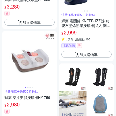
3,280
$
券
消費滿萬★送500超贈點
輝葉 震關健 KNEEBUZZ(多功
加入購物車
能石墨烯熱感按摩器) 2入 關節
按摩 膝蓋按摩 HY-762
2,999
$
5
(
25
)
總銷量>100
挑戰低價
券
加入購物車
消費滿萬★送500超贈點
輝葉 樂揉美腿按摩器HY-759
2,980
$
券