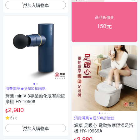
加入購物車
商品折價券
150元
消費滿萬★送500超贈點
輝葉 miniV 3專業勁化版智能按
摩槍-HY-10506
2,980
$
5
消費滿萬★送500超贈點
(
7
)
輝葉 足暖心 電動按摩恆溫足浴
加入購物車
機 HY-19969A
2,980