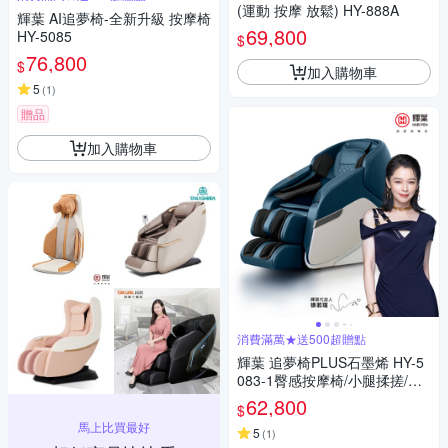
(運動 按摩 放鬆) HY-888A
輝葉 AI追夢椅-全新升級 按摩椅
69,800
HY-5085
$
76,800
$
加入購物車
5
(
1
)
贈品
加入購物車
消費滿萬★送500超贈點
輝葉 追夢椅PLUS石墨烯 HY-5
083-1臀感按摩椅/小腿揉搓/零
重力/溫熱
62,800
$
馬上比買最好
5
(
1
)