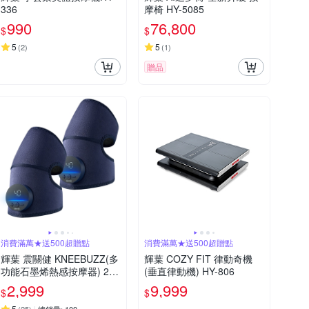
336
摩椅 HY-5085
990
76,800
$
$
5
5
(
2
)
(
1
)
贈品
消費滿萬★送500超贈點
消費滿萬★送500超贈點
輝葉 震關健 KNEEBUZZ(多
輝葉 COZY FIT 律動奇機
功能石墨烯熱感按摩器) 2入
(垂直律動機) HY-806
關節按摩 膝蓋按摩 HY-762
2,999
9,999
$
$
5