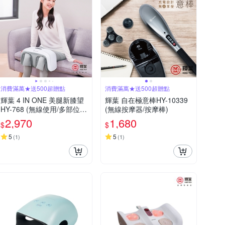
消費滿萬★送500超贈點
消費滿萬★送500超贈點
輝葉 4 IN ONE 美腿新膝望
輝葉 自在極意棒HY-10339
HY-768 (無線使用/多部位按
(無線按摩器/按摩棒)
摩/三段力度三種按摩手法調
2,970
1,680
$
$
節)
5
5
(
1
)
(
1
)