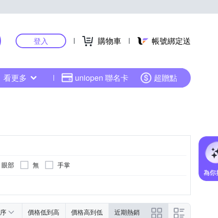
購物車
帳號綁定送
登入
看更多
uniopen 聯名卡
超贈點
眼部
無
手掌
抖抖機/搖擺機
眼部按摩機
更多
序
價格低到高
價格高到低
近期熱銷