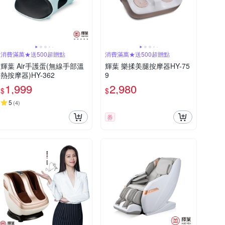
消費滿萬★送500超贈點
消費滿萬★送500超贈點
輝葉 Air手護蛋(無線手部溫
輝葉 樂揉美腿按摩器HY-75
熱按摩器)HY-362
9
1,999
2,980
$
$
5
(
4
)
券