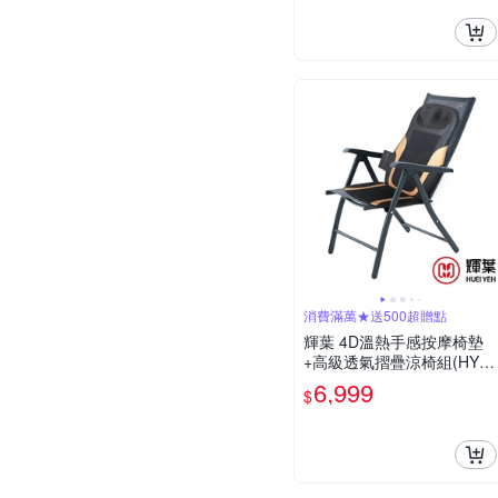
消費滿萬★送500超贈點
輝葉 4D溫熱手感按摩椅墊
+高級透氣摺疊涼椅組(HY-6
33+HY-CR01)
6,999
$