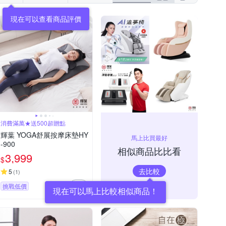
消費滿萬★送500超贈點
輝葉 YOGA舒展按摩床墊HY
馬上比買最好
-900
相似商品比比看
3,999
$
去比較
5
(
1
)
挑戰低價