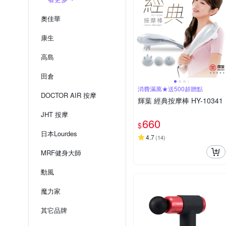
奧佳華
康生
高島
田倉
消費滿萬★送500超贈點
DOCTOR AIR 按摩
輝葉 經典按摩棒 HY-10341
JHT 按摩
660
$
日本Lourdes
4.7
(
14
)
MRF健身大師
勳風
魔力家
其它品牌