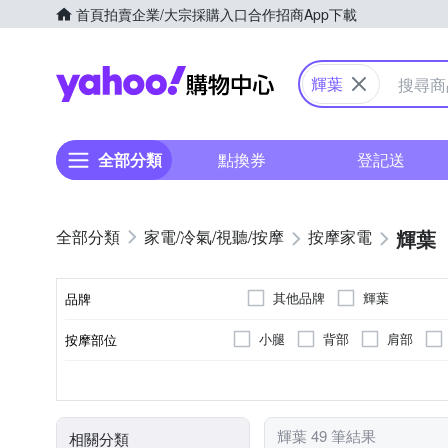
首頁
拍賣
企業/大宗採購入口
合作招商
App下載
Yahoo購物中心
輝葉
全部分類
點換券
登記送
輝葉
家電/冷氣/視聽/按摩
按摩家電
其他品牌
輝葉
品牌
小腿
背部
肩部
按摩部位
品牌名稱
插電式
有線遙控器
揉捏式
按摩椅
溫熱功能
充電式
氣壓式
肩頸按摩機
音樂播放
無
座充
無線
震動
顏色
電源類型
遙控器
按摩方式
類型
特殊功能
腳底按摩機
輝葉 49 筆結果
相關分類