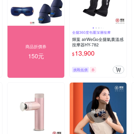
全腿360度包覆深層按摩
輝葉 airWeGo全腿氣囊溫感
按摩器HY-782
商品折價券
13,900
$
150元
挑戰低價
券
補貨中