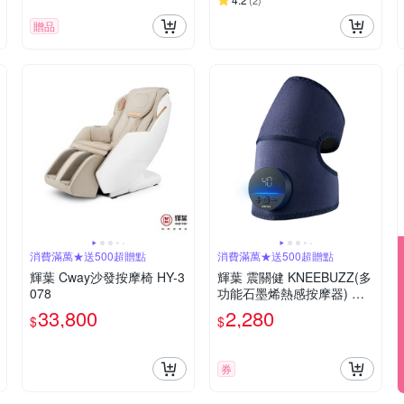
(
2
)
贈品
消費滿萬★送500超贈點
消費滿萬★送500超贈點
輝葉 Cway沙發按摩椅 HY-3
輝葉 震關健 KNEEBUZZ(多
078
功能石墨烯熱感按摩器) 關
節按摩 膝蓋按摩 HY-762
33,800
2,280
$
$
券