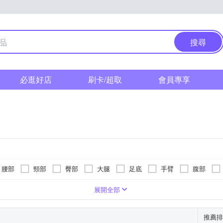
搜尋
必逛好店
刷卡/超取
會員專享
腰部
頸部
臀部
大腿
足底
手臂
腹部
式
遙控器
式
按摩椅墊
恆溫保溫功能
可車充( 有附車充線)
滾輪式
美腿機
紅外線
無
按摩床(墊)
指壓式
無
手持按摩棒
臉部按摩機
展開全部
推薦排