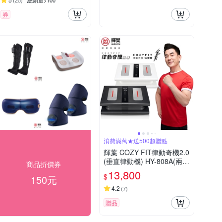
(
25
)
總銷量>100
券
消費滿萬★送500超贈點
輝葉 COZY FIT律動奇機2.0
(垂直律動機) HY-808A(兩色
商品折價券
任選)重力黑/引力白
13,800
$
150元
4.2
(
7
)
贈品