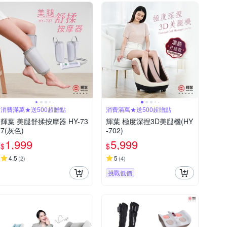
消費滿萬★送500超贈點
消費滿萬★送500超贈點
輝葉 美腿舒揉按摩器 HY-73
輝葉 極度深捏3D美腿機(HY
7(灰色)
-702)
1,999
5,999
$
$
4.5
5
(
2
)
(
4
)
挑戰低價