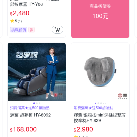
部按摩器 HY-Y06
商品折價券
2,480
$
100元
5
(
1
)
挑戰低價
券
消費滿萬★送500超贈點
消費滿萬★送500超贈點
輝葉 超夢椅 HY-8092
輝葉 狠狠按mini深揉捏雙芯
按摩枕HY-829
168,000
2,980
$
$
4.2