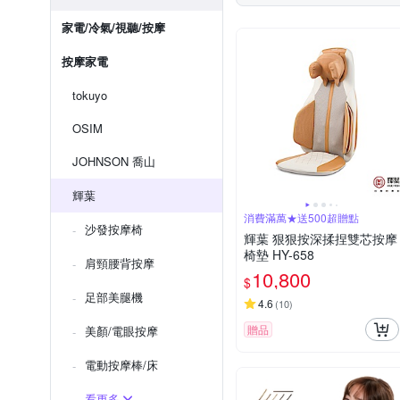
家電/冷氣/視聽/按摩
按摩家電
tokuyo
OSIM
JOHNSON 喬山
輝葉
消費滿萬★送500超贈點
沙發按摩椅
輝葉 狠狠按深揉捏雙芯按摩
椅墊 HY-658
肩頸腰背按摩
10,800
$
足部美腿機
4.6
(
10
)
贈品
美顏/電眼按摩
電動按摩棒/床
看更多