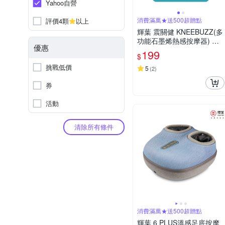
Yahoo自營
消費滿萬★送500超贈點
評價4顆
以上
輝葉 震關健 KNEEBUZZ(多
功能石墨烯熱感按摩器) 延
優惠
長帶-HY-762-BU-001
199
$
挑戰低價
5
(
2
)
券
活動
清除所有條件
消費滿萬★送500超贈點
輝葉 6 PLUS溫感足底按摩