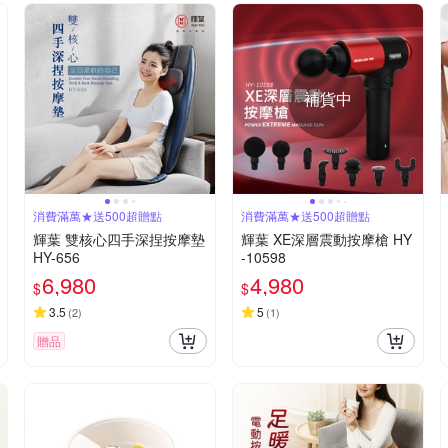
補貨中
消費滿萬★送500超贈點
消費滿萬★送500超贈點
輝葉 雙核心四手深捏按摩墊
輝葉 XE深層震動按摩槍 HY
HY-656
-10598
6,980
4,980
$
$
3.5
5
(
2
)
(
1
)
贈品