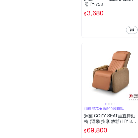
器HY-758
3,680
$
消費滿萬★送500超贈點
輝葉 COZY SEAT垂直律動
椅 (運動 按摩 放鬆) HY-888
A
69,800
$