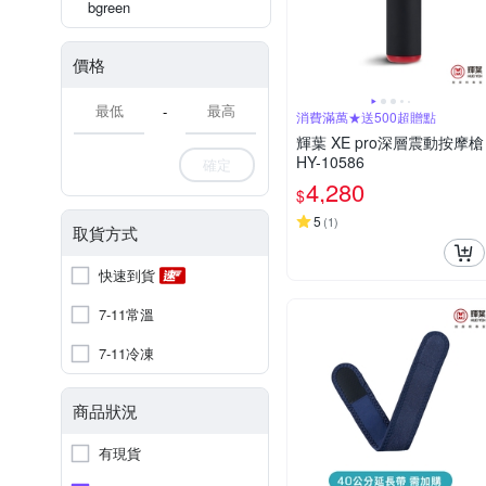
bgreen
價格
-
消費滿萬★送500超贈點
輝葉 XE pro深層震動按摩槍
HY-10586
確定
4,280
$
5
(
1
)
取貨方式
快速到貨
7-11常溫
7-11冷凍
商品狀況
有現貨