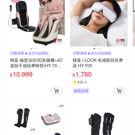
消費滿萬★送500超贈點
消費滿萬★送500超贈點
輝葉 極度深捏3D美腿機+4D
輝葉 I-LOOK 有感眼部按摩
溫熱手感按摩椅墊(HY-702+
器 HY-Y05
HY-633)
10,999
1,780
$
$
4.9
(
4
)
挑戰低價