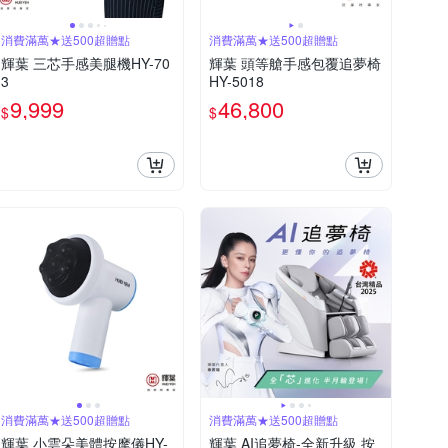
消費滿萬★送500超贈點
消費滿萬★送500超贈點
輝葉 三芯手感美腿機HY-70
輝葉 頭等艙手感包覆追夢椅
3
HY-5018
9,999
46,800
$
$
消費滿萬★送500超贈點
消費滿萬★送500超贈點
輝葉 小雲朵美體按摩儀HY-
輝葉 AI追夢椅-全新升級 按