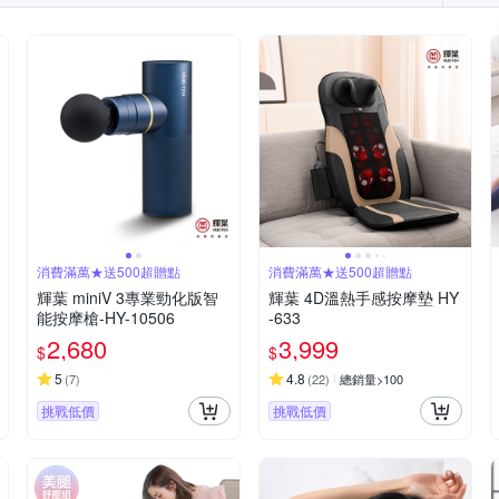
消費滿萬★送500超贈點
消費滿萬★送500超贈點
輝葉 miniV 3專業勁化版智
輝葉 4D溫熱手感按摩墊 HY
能按摩槍-HY-10506
-633
2,680
3,999
$
$
5
4.8
(
7
)
(
22
)
總銷量>100
挑戰低價
挑戰低價