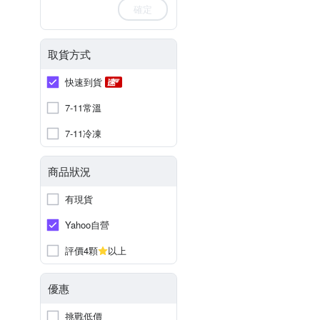
確定
取貨方式
快速到貨
7-11常溫
7-11冷凍
商品狀況
有現貨
Yahoo自營
評價4顆
以上
優惠
挑戰低價