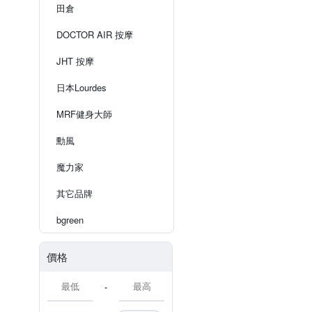
田倉
DOCTOR AIR 按摩
JHT 按摩
日本Lourdes
MRF健身大師
勳風
魔力家
其它品牌
bgreen
價格
-