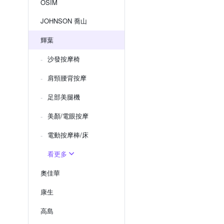
OSIM
JOHNSON 喬山
輝葉
沙發按摩椅
肩頸腰背按摩
足部美腿機
美顏/電眼按摩
電動按摩棒/床
看更多
奧佳華
康生
高島