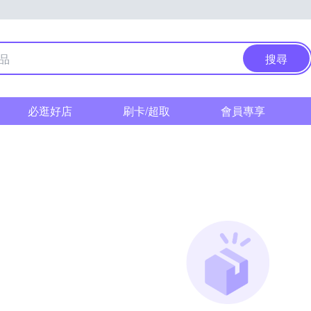
搜尋
必逛好店
刷卡/超取
會員專享