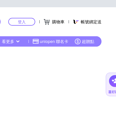
購物車
帳號綁定送
登入
看更多
uniopen 聯名卡
超贈點