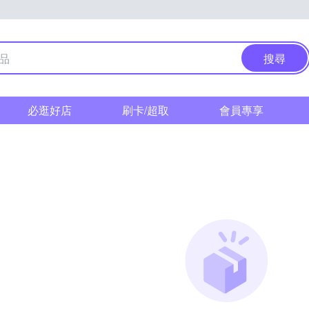
搜尋
必逛好店
刷卡/超取
會員專享