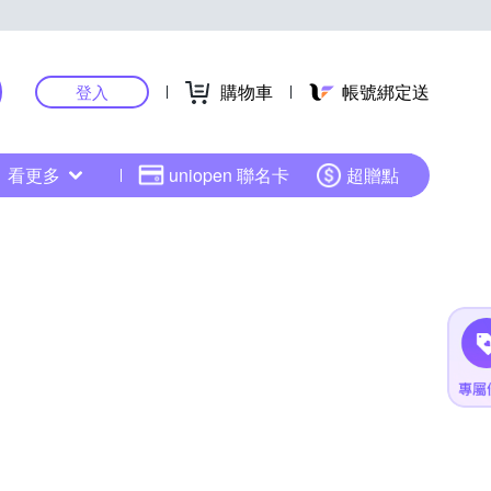
購物車
帳號綁定送
登入
看更多
uniopen 聯名卡
超贈點