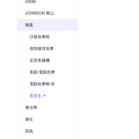
OSIM
JOHNSON 喬山
輝葉
沙發按摩椅
肩頸腰背按摩
足部美腿機
美顏/電眼按摩
電動按摩棒/床
看更多
奧佳華
康生
高島