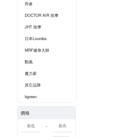
田倉
DOCTOR AIR 按摩
JHT 按摩
日本Lourdes
MRF健身大師
勳風
魔力家
其它品牌
bgreen
價格
-