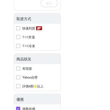
確定
取貨方式
快速到貨
7-11常溫
7-11冷凍
商品狀況
有現貨
Yahoo自營
評價4顆
以上
優惠
挑戰低價