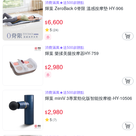
消費滿萬★送500超贈點
輝葉 ZeroBack 0脊限 溫感按摩墊 HY-906
6,600
$
5
(
24
)
券
消費滿萬★送500超贈點
輝葉 樂揉美腿按摩器HY-759
2,980
$
券
消費滿萬★送500超贈點
輝葉 miniV 3專業勁化版智能按摩槍-HY-10506
2,980
$
5
(
7
)