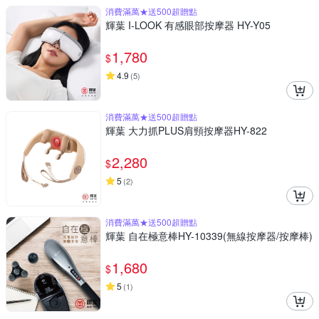
消費滿萬★送500超贈點
輝葉 I-LOOK 有感眼部按摩器 HY-Y05
1,780
$
4.9
(
5
)
消費滿萬★送500超贈點
輝葉 大力抓PLUS肩頸按摩器HY-822
2,280
$
5
(
2
)
消費滿萬★送500超贈點
輝葉 自在極意棒HY-10339(無線按摩器/按摩棒)
1,680
$
5
(
1
)