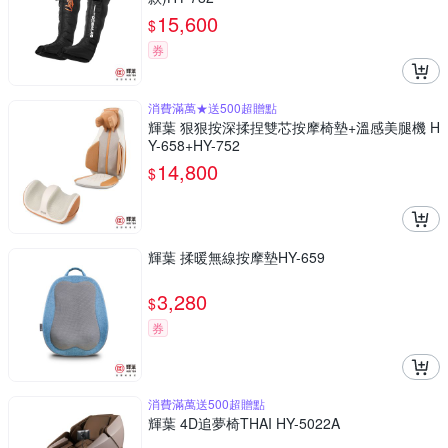
15,600
$
券
消費滿萬★送500超贈點
輝葉 狠狠按深揉捏雙芯按摩椅墊+溫感美腿機 H
Y-658+HY-752
14,800
$
輝葉 揉暖無線按摩墊HY-659
3,280
$
券
消費滿萬送500超贈點
輝葉 4D追夢椅THAI HY-5022A