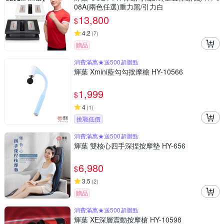
08A(兩色任選)重力黑/引力白
13,800
$
4.2
(
7
)
贈品
消費滿萬★送500超贈點
輝葉 Xmini藍勾勾按摩槍 HY-10566
1,999
$
4
(
1
)
挑戰低價
消費滿萬★送500超贈點
輝葉 雙核心四手深捏按摩墊 HY-656
6,980
$
3.5
(
2
)
贈品
消費滿萬★送500超贈點
輝葉 XE深層震動按摩槍 HY-10598