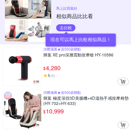
馬上比買最好
相似商品比比看
去比較
現在可以馬上比較相似商品！
消費滿萬★送500超贈點
輝葉 XE pro深層震動按摩槍 HY-10586
4,280
$
5
(
1
)
消費滿萬★送500超贈點
輝葉 極度深捏3D美腿機+4D溫熱手感按摩椅墊
(HY-702+HY-633)
10,999
$