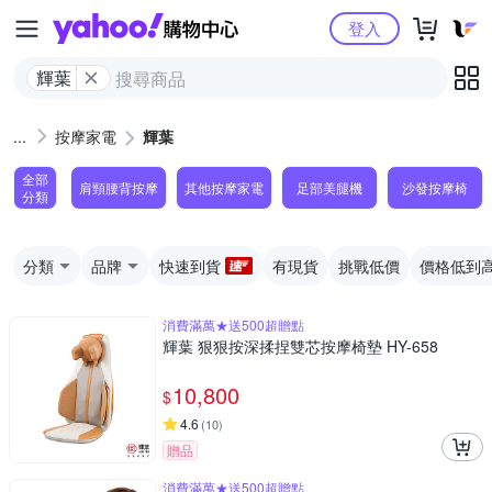
Yahoo購物中心
登入
輝葉
按摩家電
輝葉
全部
肩頸腰背按摩
其他按摩家電
足部美腿機
沙發按摩椅
分類
分類
品牌
快速到貨
有現貨
挑戰低價
價格低到
消費滿萬★送500超贈點
輝葉 狠狠按深揉捏雙芯按摩椅墊 HY-658
10,800
$
4.6
(
10
)
贈品
消費滿萬★送500超贈點