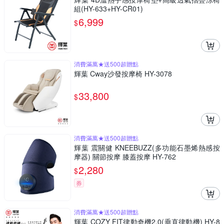
組(HY-633+HY-CR01)
6,999
$
消費滿萬★送500超贈點
輝葉 Cway沙發按摩椅 HY-3078
33,800
$
消費滿萬★送500超贈點
輝葉 震關健 KNEEBUZZ(多功能石墨烯熱感按
摩器) 關節按摩 膝蓋按摩 HY-762
2,280
$
券
消費滿萬★送500超贈點
輝葉 COZY FIT律動奇機2.0(垂直律動機) HY-8