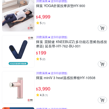
消費滿萬★送500超贈點
輝葉 YOGA舒展按摩床墊HY-900
4,999
$
5
(
1
)
消費滿萬★送500超贈點
輝葉 震關健 KNEEBUZZ(多功能石墨烯熱感按
摩器) 延長帶-HY-762-BU-001
199
$
5
(
2
)
消費滿萬★送500超贈點
輝葉 miniV 3 heat溫感按摩槍HY-10508
3,990
$
4.3
(
1
)
消費滿萬★送500超贈點