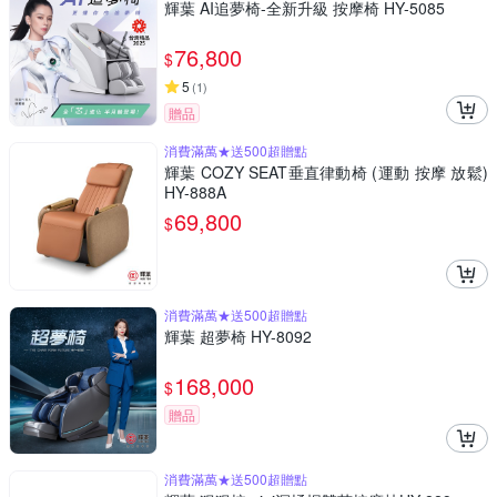
輝葉 AI追夢椅-全新升級 按摩椅 HY-5085
76,800
$
5
(
1
)
贈品
消費滿萬★送500超贈點
輝葉 COZY SEAT垂直律動椅 (運動 按摩 放鬆)
HY-888A
69,800
$
消費滿萬★送500超贈點
輝葉 超夢椅 HY-8092
168,000
$
贈品
消費滿萬★送500超贈點