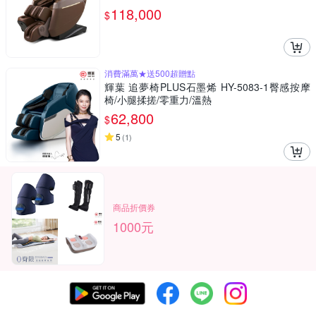
118,000
$
消費滿萬★送500超贈點
輝葉 追夢椅PLUS石墨烯 HY-5083-1臀感按摩
椅/小腿揉搓/零重力/溫熱
62,800
$
5
(
1
)
商品折價券
1000元