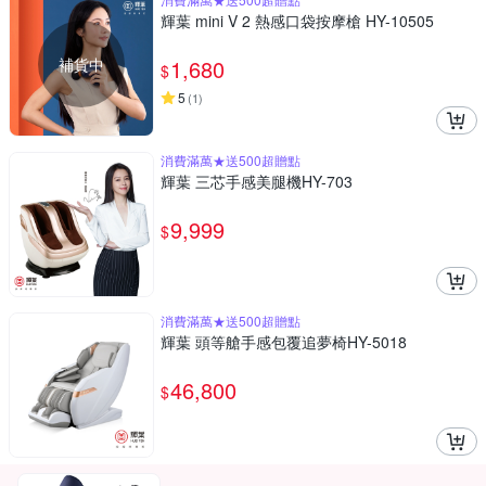
輝葉 mini V 2 熱感口袋按摩槍 HY-10505
補貨中
1,680
$
5
(
1
)
消費滿萬★送500超贈點
輝葉 三芯手感美腿機HY-703
9,999
$
消費滿萬★送500超贈點
輝葉 頭等艙手感包覆追夢椅HY-5018
46,800
$