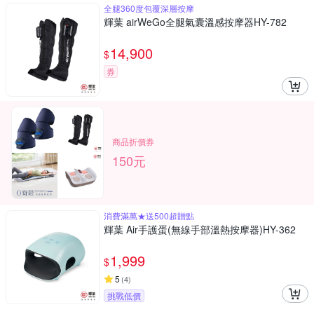
全腿360度包覆深層按摩
輝葉 airWeGo全腿氣囊溫感按摩器HY-782
14,900
$
券
商品折價券
150元
消費滿萬★送500超贈點
輝葉 Air手護蛋(無線手部溫熱按摩器)HY-362
1,999
$
5
(
4
)
挑戰低價