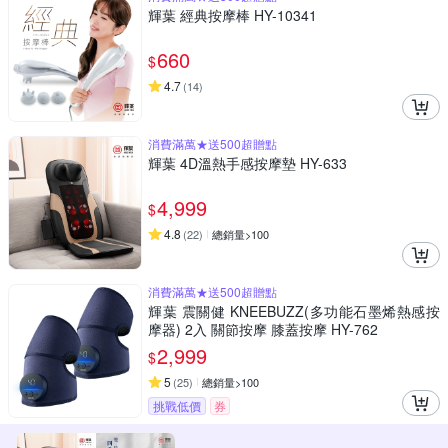
輝葉 經典按摩棒 HY-10341
660
$
4.7
(
14
)
消費滿萬★送500超贈點
輝葉 4D溫熱手感按摩墊 HY-633
4,999
$
4.8
(
22
)
總銷量>100
消費滿萬★送500超贈點
輝葉 震關健 KNEEBUZZ(多功能石墨烯熱感按
摩器) 2入 關節按摩 膝蓋按摩 HY-762
2,999
$
5
(
25
)
總銷量>100
挑戰低價
券