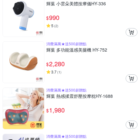
輝葉 小雲朵美體按摩儀HY-336
990
$
5
(
2
)
消費滿萬★送500超贈點
輝葉 多功能溫感美腿機 HY-752
2,280
$
3.7
(
1
)
消費滿萬★送500超贈點
輝葉 熱感揉震舒壓按摩枕HY-1688
1,980
$
消費滿萬★送500超贈點