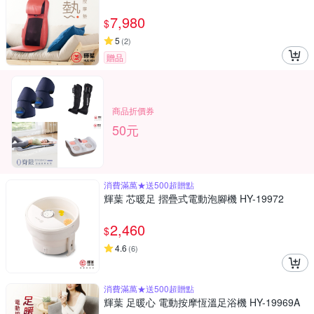
7,980
$
5
(
2
)
贈品
商品折價券
50元
消費滿萬★送500超贈點
輝葉 芯暖足 摺疊式電動泡腳機 HY-19972
2,460
$
4.6
(
6
)
消費滿萬★送500超贈點
輝葉 足暖心 電動按摩恆溫足浴機 HY-19969A