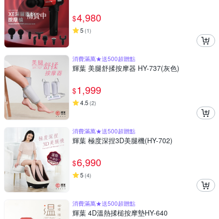
補貨中
4,980
$
5
(
1
)
消費滿萬★送500超贈點
輝葉 美腿舒揉按摩器 HY-737(灰色)
1,999
$
4.5
(
2
)
消費滿萬★送500超贈點
輝葉 極度深捏3D美腿機(HY-702)
6,990
$
5
(
4
)
消費滿萬★送500超贈點
輝葉 4D溫熱揉槌按摩墊HY-640