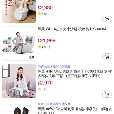
2,980
$
5
(
6
)
輝葉 WULA超有力小沙發 按摩椅 HY-3068A
21,999
$
4.9
(
8
)
消費滿萬★送500超贈點
輝葉 4 IN ONE 美腿新膝望 HY-768 (無線使用/
多部位按摩/三段力度三種按摩手法調節)
2,970
$
5
(
1
)
全腿360度包覆深層按摩
輝葉 airWeGo全腿氣囊溫感按摩器(統一獅聯名
款)HY-782