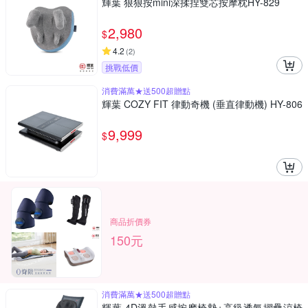
輝葉 狠狠按mini深揉捏雙芯按摩枕HY-829
2,980
$
4.2
(
2
)
挑戰低價
消費滿萬★送500超贈點
輝葉 COZY FIT 律動奇機 (垂直律動機) HY-806
9,999
$
商品折價券
150元
消費滿萬★送500超贈點
輝葉 4D溫熱手感按摩椅墊+高級透氣摺疊涼椅