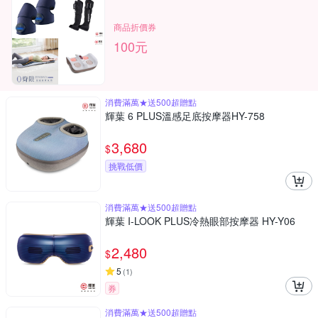
商品折價券
100元
消費滿萬★送500超贈點
輝葉 6 PLUS溫感足底按摩器HY-758
3,680
$
挑戰低價
消費滿萬★送500超贈點
輝葉 I-LOOK PLUS冷熱眼部按摩器 HY-Y06
2,480
$
5
(
1
)
券
消費滿萬★送500超贈點