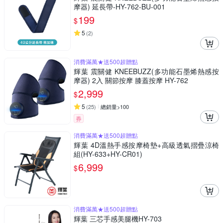
摩器) 延長帶-HY-762-BU-001
199
$
5
(
2
)
消費滿萬★送500超贈點
輝葉 震關健 KNEEBUZZ(多功能石墨烯熱感按
摩器) 2入 關節按摩 膝蓋按摩 HY-762
2,999
$
5
(
25
)
總銷量>100
券
消費滿萬★送500超贈點
輝葉 4D溫熱手感按摩椅墊+高級透氣摺疊涼椅
組(HY-633+HY-CR01)
6,999
$
消費滿萬★送500超贈點
輝葉 三芯手感美腿機HY-703