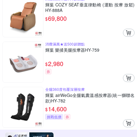
輝葉 COZY SEAT垂直律動椅 (運動 按摩 放鬆)
HY-888A
69,800
$
消費滿萬★送500超贈點
輝葉 樂揉美腿按摩器HY-759
2,980
$
券
全腿360度包覆深層按摩
輝葉 airWeGo全腿氣囊溫感按摩器(統一獅聯名
款)HY-782
14,600
$
挑戰低價
券