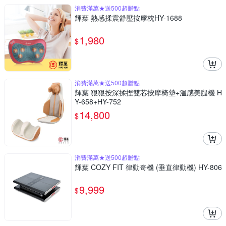
消費滿萬★送500超贈點
輝葉 熱感揉震舒壓按摩枕HY-1688
1,980
$
消費滿萬★送500超贈點
輝葉 狠狠按深揉捏雙芯按摩椅墊+溫感美腿機 H
Y-658+HY-752
14,800
$
消費滿萬★送500超贈點
輝葉 COZY FIT 律動奇機 (垂直律動機) HY-806
9,999
$