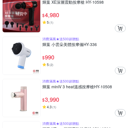
輝葉 XE深層震動按摩槍 HY-10598
補貨中
4,980
$
5
(
1
)
消費滿萬★送500超贈點
輝葉 小雲朵美體按摩儀HY-336
990
$
5
(
2
)
消費滿萬★送500超贈點
輝葉 miniV 3 heat溫感按摩槍HY-10508
3,990
$
4.3
(
1
)
消費滿萬★送500超贈點