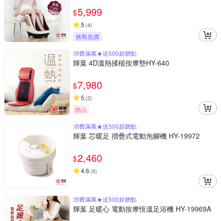
5,999
$
5
(
4
)
挑戰低價
消費滿萬★送500超贈點
輝葉 4D溫熱揉槌按摩墊HY-640
7,980
$
5
(
2
)
贈品
消費滿萬★送500超贈點
輝葉 芯暖足 摺疊式電動泡腳機 HY-19972
2,460
$
4.6
(
6
)
消費滿萬★送500超贈點
輝葉 足暖心 電動按摩恆溫足浴機 HY-19969A