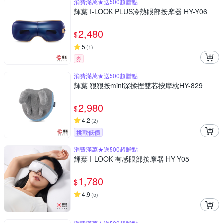
消費滿萬★送500超贈點
輝葉 I-LOOK PLUS冷熱眼部按摩器 HY-Y06
2,480
$
5
(
1
)
券
消費滿萬★送500超贈點
輝葉 狠狠按mini深揉捏雙芯按摩枕HY-829
2,980
$
4.2
(
2
)
挑戰低價
消費滿萬★送500超贈點
輝葉 I-LOOK 有感眼部按摩器 HY-Y05
1,780
$
4.9
(
5
)
消費滿萬★送500超贈點