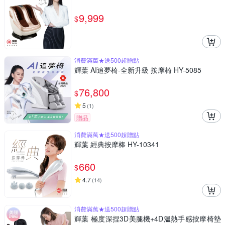
9,999
$
消費滿萬★送500超贈點
輝葉 AI追夢椅-全新升級 按摩椅 HY-5085
76,800
$
5
(
1
)
贈品
消費滿萬★送500超贈點
輝葉 經典按摩棒 HY-10341
660
$
4.7
(
14
)
消費滿萬★送500超贈點
輝葉 極度深捏3D美腿機+4D溫熱手感按摩椅墊