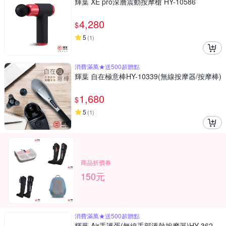
輝葉 XE pro深層震動按摩槍 HY-10586
4,280
$
5
(
1
)
消費滿萬★送500超贈點
輝葉 自在極意棒HY-10339(無線按摩器/按摩棒)
1,680
$
5
(
1
)
商品折價券
150元
消費滿萬★送500超贈點
輝葉 Air手護蛋(無線手部溫熱按摩器)HY-362