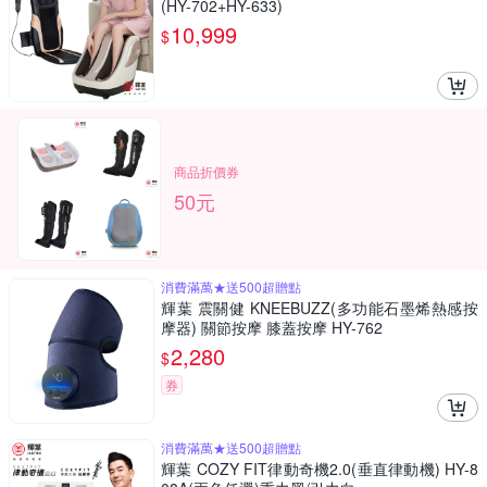
(HY-702+HY-633)
10,999
$
商品折價券
50元
消費滿萬★送500超贈點
輝葉 震關健 KNEEBUZZ(多功能石墨烯熱感按
摩器) 關節按摩 膝蓋按摩 HY-762
2,280
$
券
消費滿萬★送500超贈點
輝葉 COZY FIT律動奇機2.0(垂直律動機) HY-8