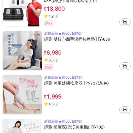
08A(兩色任選)重力黑/引力白
13,800
$
4.2
(
7
)
贈品
消費滿萬★送500超贈點
輝葉 雙核心四手深捏按摩墊 HY-656
6,980
$
3.5
(
2
)
贈品
消費滿萬★送500超贈點
輝葉 美腿舒揉按摩器 HY-737(灰色)
1,999
$
4.5
(
2
)
消費滿萬★送500超贈點
輝葉 極度深捏3D美腿機(HY-702)