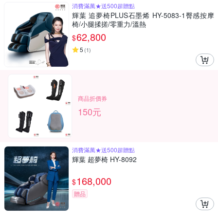
消費滿萬★送500超贈點
輝葉 追夢椅PLUS石墨烯 HY-5083-1臀感按摩
椅/小腿揉搓/零重力/溫熱
62,800
$
5
(
1
)
商品折價券
150元
消費滿萬★送500超贈點
輝葉 超夢椅 HY-8092
168,000
$
贈品