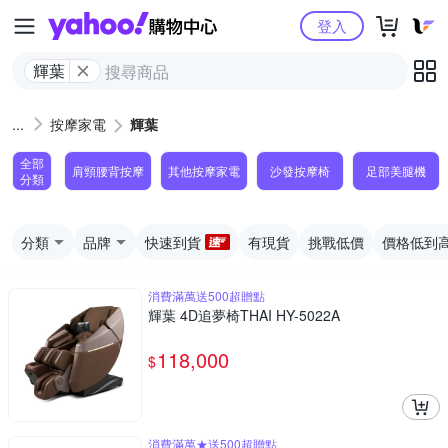
Yahoo購物中心
登入
輝葉
按摩家電
輝葉
全部
肩頸腰背按摩
其他按摩家電
沙發按摩椅
足部美腿機
分類
分類
品牌
快速到貨
有現貨
挑戰低價
價格低到
消費滿萬送500超贈點
輝葉 4D追夢椅THAI HY-5022A
118,000
$
消費滿萬★送500超贈點