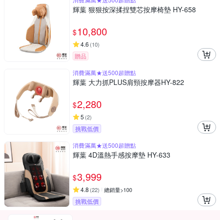
輝葉 狠狠按深揉捏雙芯按摩椅墊 HY-658
10,800
$
4.6
(
10
)
贈品
消費滿萬★送500超贈點
輝葉 大力抓PLUS肩頸按摩器HY-822
2,280
$
5
(
2
)
挑戰低價
消費滿萬★送500超贈點
輝葉 4D溫熱手感按摩墊 HY-633
3,999
$
4.8
(
22
)
總銷量>100
挑戰低價