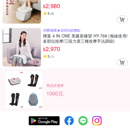
2,980
$
5
(
6
)
消費滿萬★送500超贈點
輝葉 4 IN ONE 美腿新膝望 HY-768 (無線使用/
多部位按摩/三段力度三種按摩手法調節)
2,970
$
5
(
1
)
商品折價券
1000元