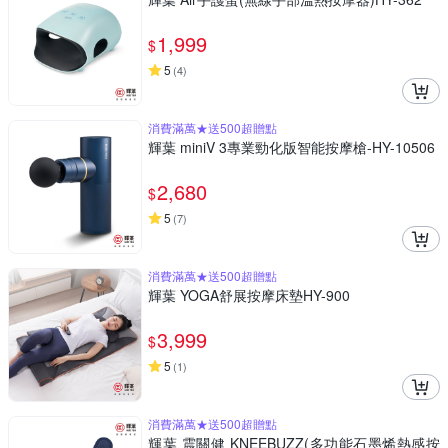
1,999
$
5
(
4
)
消費滿萬★送500超贈點
輝葉 miniV 3專業勁化版智能按摩槍-HY-10506
2,680
$
5
(
7
)
消費滿萬★送500超贈點
輝葉 YOGA舒展按摩床墊HY-900
3,999
$
5
(
1
)
消費滿萬★送500超贈點
輝葉 震關健 KNEEBUZZ(多功能石墨烯熱感按