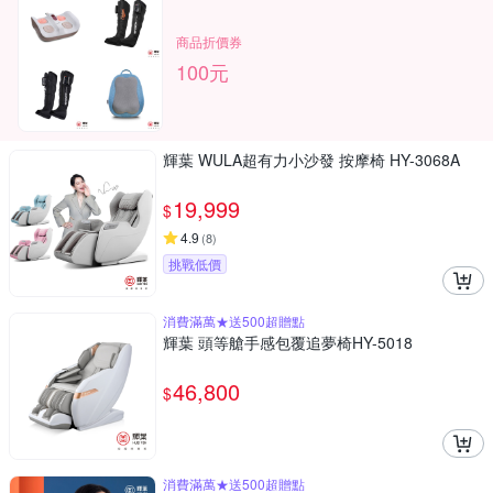
商品折價券
100元
輝葉 WULA超有力小沙發 按摩椅 HY-3068A
19,999
$
4.9
(
8
)
挑戰低價
消費滿萬★送500超贈點
輝葉 頭等艙手感包覆追夢椅HY-5018
46,800
$
消費滿萬★送500超贈點