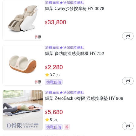
消費滿萬★送500超贈點
輝葉 Cway沙發按摩椅 HY-3078
33,800
$
消費滿萬★送500超贈點
輝葉 多功能溫感美腿機 HY-752
2,280
$
3.7
(
1
)
挑戰低價
消費滿萬★送500超贈點
輝葉 ZeroBack 0脊限 溫感按摩墊 HY-906
5,680
$
5
(
24
)
挑戰低價
券