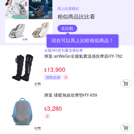
馬上比買最好
相似商品比比看
去比較
現在可以馬上比較相似商品！
全腿360度包覆深層按摩
輝葉 airWeGo全腿氣囊溫感按摩器HY-782
13,900
$
挑戰低價
券
輝葉 揉暖無線按摩墊HY-659
3,280
$
券