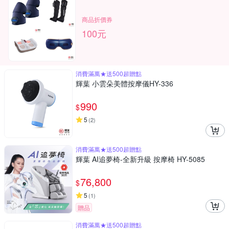
商品折價券
100元
消費滿萬★送500超贈點
輝葉 小雲朵美體按摩儀HY-336
990
$
5
(
2
)
消費滿萬★送500超贈點
輝葉 AI追夢椅-全新升級 按摩椅 HY-5085
76,800
$
5
(
1
)
贈品
消費滿萬★送500超贈點