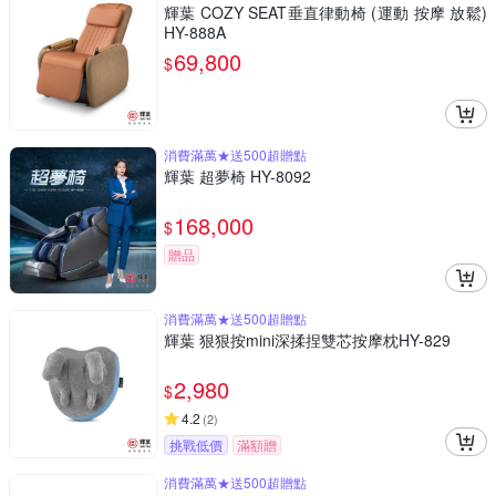
輝葉 COZY SEAT垂直律動椅 (運動 按摩 放鬆)
HY-888A
69,800
$
消費滿萬★送500超贈點
輝葉 超夢椅 HY-8092
168,000
$
贈品
消費滿萬★送500超贈點
輝葉 狠狠按mini深揉捏雙芯按摩枕HY-829
2,980
$
4.2
(
2
)
挑戰低價
滿額贈
消費滿萬★送500超贈點