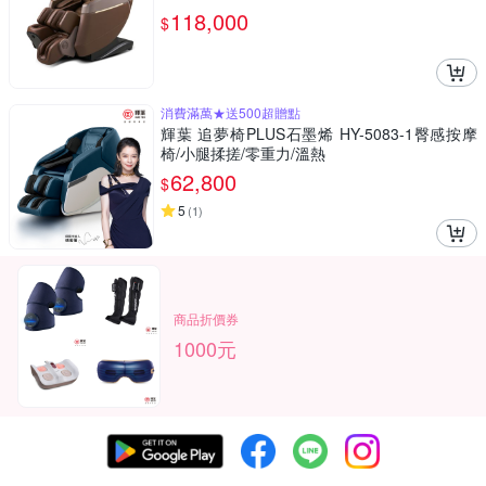
118,000
$
消費滿萬★送500超贈點
輝葉 追夢椅PLUS石墨烯 HY-5083-1臀感按摩
椅/小腿揉搓/零重力/溫熱
62,800
$
5
(
1
)
商品折價券
1000元