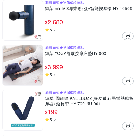
消費滿萬★送500超贈點
輝葉 miniV 3專業勁化版智能按摩槍-HY-10506
2,680
$
5
(
7
)
消費滿萬★送500超贈點
輝葉 YOGA舒展按摩床墊HY-900
3,999
$
5
(
1
)
消費滿萬★送500超贈點
輝葉 震關健 KNEEBUZZ(多功能石墨烯熱感按
摩器) 延長帶-HY-762-BU-001
199
$
5
(
2
)