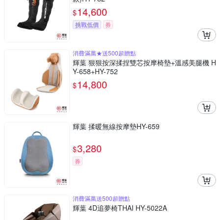
14,600
$
挑戰低價
券
消費滿萬★送500超贈點
輝葉 狠狠按深揉捏雙芯按摩椅墊+溫感美腿機 H
Y-658+HY-752
14,800
$
輝葉 揉暖無線按摩墊HY-659
3,280
$
券
消費滿萬送500超贈點
輝葉 4D追夢椅THAI HY-5022A