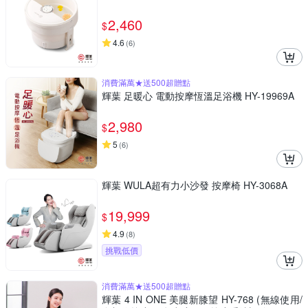
2,460
$
4.6
(
6
)
消費滿萬★送500超贈點
輝葉 足暖心 電動按摩恆溫足浴機 HY-19969A
2,980
$
5
(
6
)
輝葉 WULA超有力小沙發 按摩椅 HY-3068A
19,999
$
4.9
(
8
)
挑戰低價
消費滿萬★送500超贈點
輝葉 4 IN ONE 美腿新膝望 HY-768 (無線使用/