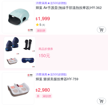
消費滿萬★送500超贈點
輝葉 Air手護蛋(無線手部溫熱按摩器)HY-362
1,999
$
5
(
4
)
滿額贈
商品折價券
150元
消費滿萬★送500超贈點
輝葉 樂揉美腿按摩器HY-759
2,980
$
券
滿額贈