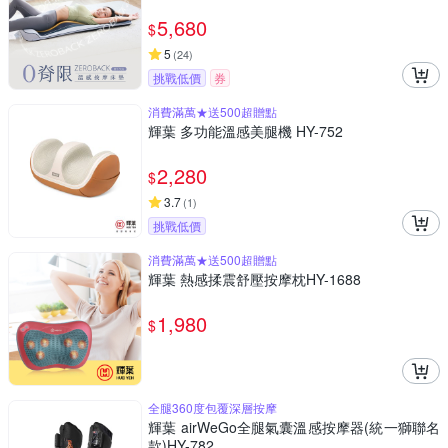
5,680
$
5
(
24
)
挑戰低價
券
消費滿萬★送500超贈點
輝葉 多功能溫感美腿機 HY-752
2,280
$
3.7
(
1
)
挑戰低價
消費滿萬★送500超贈點
輝葉 熱感揉震舒壓按摩枕HY-1688
1,980
$
全腿360度包覆深層按摩
輝葉 airWeGo全腿氣囊溫感按摩器(統一獅聯名
款)HY-782