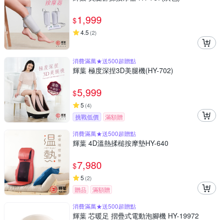
1,999
$
4.5
(
2
)
消費滿萬★送500超贈點
輝葉 極度深捏3D美腿機(HY-702)
5,999
$
5
(
4
)
挑戰低價
滿額贈
消費滿萬★送500超贈點
輝葉 4D溫熱揉槌按摩墊HY-640
7,980
$
5
(
2
)
贈品
滿額贈
消費滿萬★送500超贈點
輝葉 芯暖足 摺疊式電動泡腳機 HY-19972