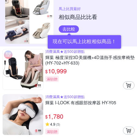
馬上比買最好
相似商品比比看
去比較
現在可以馬上比較相似商品！
消費滿萬★送500超贈點
輝葉 極度深捏3D美腿機+4D溫熱手感按摩椅墊
(HY-702+HY-633)
10,999
$
滿額贈
消費滿萬★送500超贈點
輝葉 I-LOOK 有感眼部按摩器 HY-Y05
1,780
$
4.9
(
5
)
滿額贈