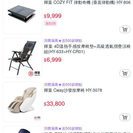
輝葉 COZY FIT 律動奇機 (垂直律動機) HY-806
9,999
$
滿額贈
消費滿萬★送500超贈點
輝葉 4D溫熱手感按摩椅墊+高級透氣摺疊涼椅
組(HY-633+HY-CR01)
6,999
$
消費滿萬★送500超贈點
輝葉 Cway沙發按摩椅 HY-3078
33,800
$
消費滿萬★送500超贈點