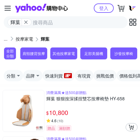
Yahoo購物中心
登入
輝葉
按摩家電
輝葉
全部
肩頸腰背按摩
其他按摩家電
足部美腿機
沙發按摩椅
分類
分類
品牌
快速到貨
有現貨
挑戰低價
價格低到
消費滿萬★送500超贈點
輝葉 狠狠按深揉捏雙芯按摩椅墊 HY-658
10,800
$
4.6
(
10
)
贈品
滿額贈
消費滿萬★送500超贈點