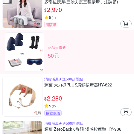
多部位按摩/三段力度三種按摩手法調節)
2,970
$
5
(
1
)
滿額贈
商品折價券
50元
消費滿萬★送500超贈點
輝葉 大力抓PLUS肩頸按摩器HY-822
2,280
$
5
(
2
)
挑戰低價
消費滿萬★送500超贈點
輝葉 ZeroBack 0脊限 溫感按摩墊 HY-906