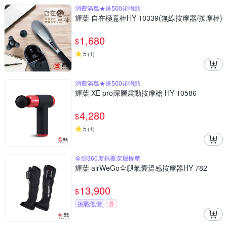
消費滿萬★送500超贈點
輝葉 自在極意棒HY-10339(無線按摩器/按摩棒)
1,680
$
5
(
1
)
消費滿萬★送500超贈點
輝葉 XE pro深層震動按摩槍 HY-10586
4,280
$
5
(
1
)
全腿360度包覆深層按摩
輝葉 airWeGo全腿氣囊溫感按摩器HY-782
13,900
$
挑戰低價
券