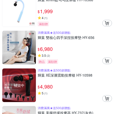
1,999
$
4
(
1
)
滿額贈
消費滿萬★送500超贈點
輝葉 雙核心四手深捏按摩墊 HY-656
6,980
$
3.5
(
2
)
贈品
滿額贈
消費滿萬★送500超贈點
輝葉 XE深層震動按摩槍 HY-10598
補貨中
4,980
$
5
(
1
)
消費滿萬★送500超贈點
輝葉 美腿舒揉按摩器 HY-737(灰色)