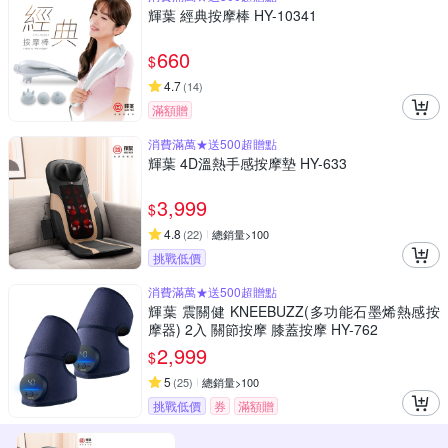
輝葉 經典按摩棒 HY-10341
660
$
4.7
(
14
)
滿額贈
消費滿萬★送500超贈點
輝葉 4D溫熱手感按摩墊 HY-633
3,999
$
4.8
(
22
)
總銷量>100
挑戰低價
消費滿萬★送500超贈點
輝葉 震關健 KNEEBUZZ(多功能石墨烯熱感按
摩器) 2入 關節按摩 膝蓋按摩 HY-762
2,999
$
5
(
25
)
總銷量>100
挑戰低價
券
滿額贈