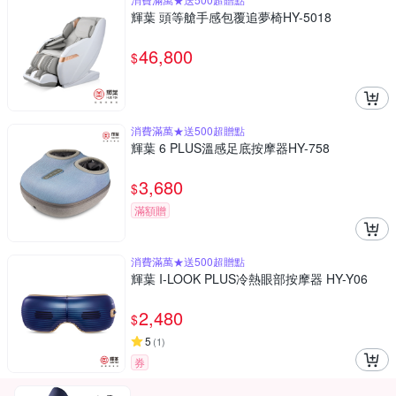
輝葉 頭等艙手感包覆追夢椅HY-5018
46,800
$
消費滿萬★送500超贈點
輝葉 6 PLUS溫感足底按摩器HY-758
3,680
$
滿額贈
消費滿萬★送500超贈點
輝葉 I-LOOK PLUS冷熱眼部按摩器 HY-Y06
2,480
$
5
(
1
)
券