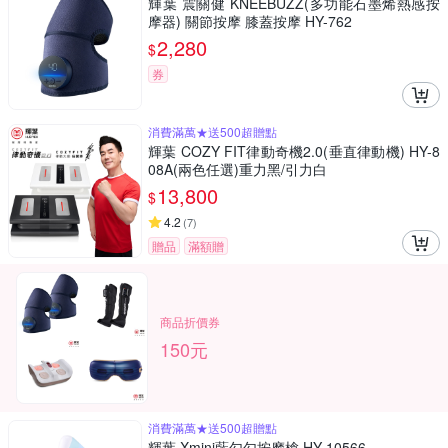
輝葉 震關健 KNEEBUZZ(多功能石墨烯熱感按
摩器) 關節按摩 膝蓋按摩 HY-762
2,280
$
券
消費滿萬★送500超贈點
輝葉 COZY FIT律動奇機2.0(垂直律動機) HY-8
08A(兩色任選)重力黑/引力白
13,800
$
4.2
(
7
)
贈品
滿額贈
商品折價券
150元
消費滿萬★送500超贈點
輝葉 Xmini藍勾勾按摩槍 HY-10566