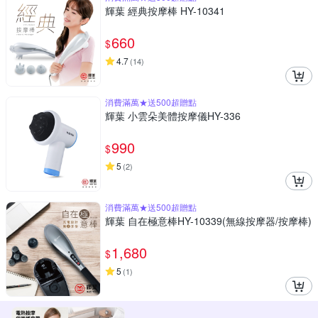
輝葉 經典按摩棒 HY-10341
660
$
4.7
(
14
)
消費滿萬★送500超贈點
輝葉 小雲朵美體按摩儀HY-336
990
$
5
(
2
)
消費滿萬★送500超贈點
輝葉 自在極意棒HY-10339(無線按摩器/按摩棒)
1,680
$
5
(
1
)