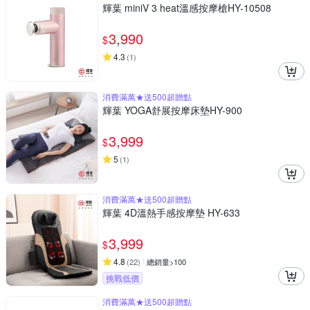
輝葉 miniV 3 heat溫感按摩槍HY-10508
3,990
$
4.3
(
1
)
消費滿萬★送500超贈點
輝葉 YOGA舒展按摩床墊HY-900
3,999
$
5
(
1
)
消費滿萬★送500超贈點
輝葉 4D溫熱手感按摩墊 HY-633
3,999
$
4.8
(
22
)
總銷量>100
挑戰低價
消費滿萬★送500超贈點