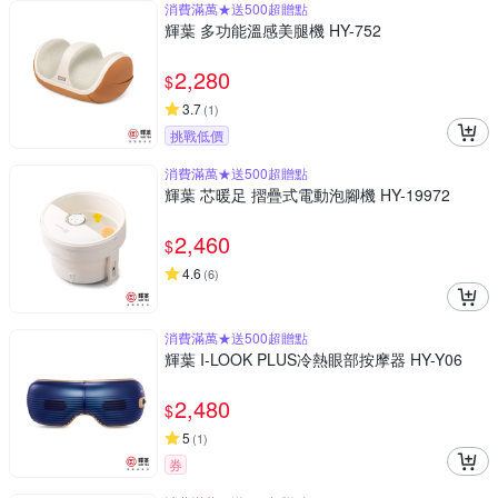
消費滿萬★送500超贈點
輝葉 多功能溫感美腿機 HY-752
2,280
$
3.7
(
1
)
挑戰低價
消費滿萬★送500超贈點
輝葉 芯暖足 摺疊式電動泡腳機 HY-19972
2,460
$
4.6
(
6
)
消費滿萬★送500超贈點
輝葉 I-LOOK PLUS冷熱眼部按摩器 HY-Y06
2,480
$
5
(
1
)
券