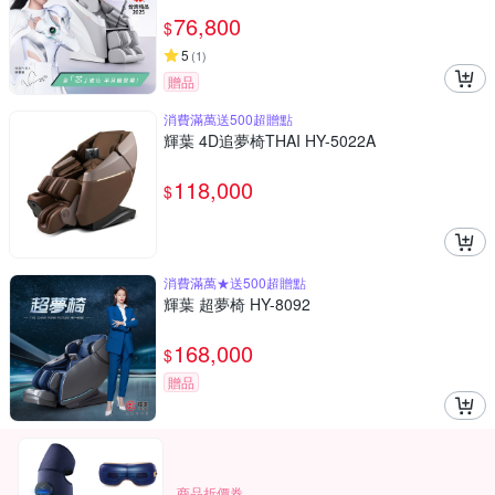
76,800
$
5
(
1
)
贈品
消費滿萬送500超贈點
輝葉 4D追夢椅THAI HY-5022A
118,000
$
消費滿萬★送500超贈點
輝葉 超夢椅 HY-8092
168,000
$
贈品
商品折價券