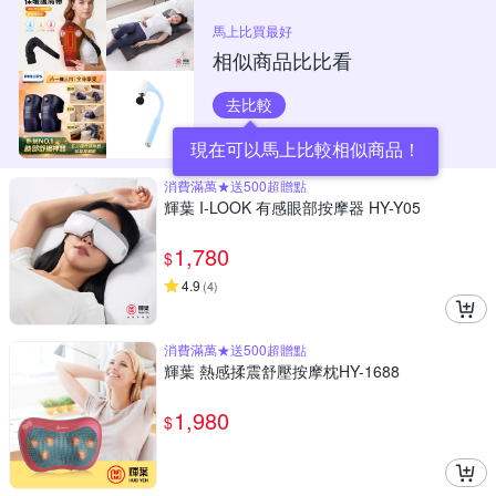
馬上比買最好
相似商品比比看
去比較
現在可以馬上比較相似商品！
消費滿萬★送500超贈點
輝葉 I-LOOK 有感眼部按摩器 HY-Y05
1,780
$
4.9
(
4
)
消費滿萬★送500超贈點
輝葉 熱感揉震舒壓按摩枕HY-1688
1,980
$