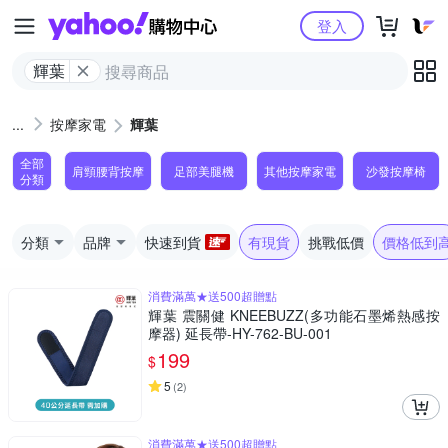
Yahoo購物中心
登入
輝葉
按摩家電
輝葉
全部
肩頸腰背按摩
足部美腿機
其他按摩家電
沙發按摩椅
分類
分類
品牌
快速到貨
有現貨
挑戰低價
價格低到
消費滿萬★送500超贈點
輝葉 震關健 KNEEBUZZ(多功能石墨烯熱感按
摩器) 延長帶-HY-762-BU-001
199
$
5
(
2
)
消費滿萬★送500超贈點