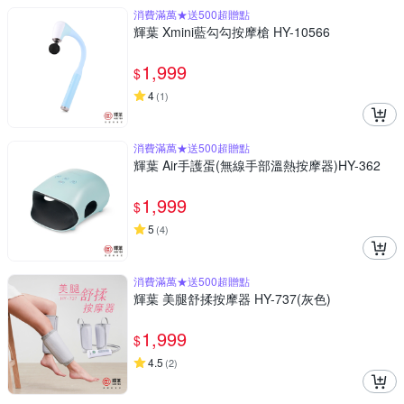
消費滿萬★送500超贈點
輝葉 Xmini藍勾勾按摩槍 HY-10566
1,999
$
4
(
1
)
消費滿萬★送500超贈點
輝葉 Air手護蛋(無線手部溫熱按摩器)HY-362
1,999
$
5
(
4
)
消費滿萬★送500超贈點
輝葉 美腿舒揉按摩器 HY-737(灰色)
1,999
$
4.5
(
2
)