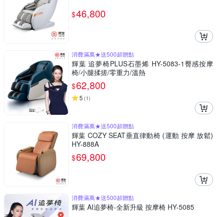
46,800
$
消費滿萬★送500超贈點
輝葉 追夢椅PLUS石墨烯 HY-5083-1臀感按摩
椅/小腿揉搓/零重力/溫熱
62,800
$
5
(
1
)
消費滿萬★送500超贈點
輝葉 COZY SEAT垂直律動椅 (運動 按摩 放鬆)
HY-888A
69,800
$
消費滿萬★送500超贈點
輝葉 AI追夢椅-全新升級 按摩椅 HY-5085