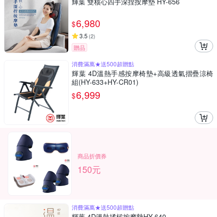
輝葉 雙核心四手深捏按摩墊 HY-656
6,980
$
3.5
(
2
)
贈品
消費滿萬★送500超贈點
輝葉 4D溫熱手感按摩椅墊+高級透氣摺疊涼椅
組(HY-633+HY-CR01)
6,999
$
商品折價券
150元
消費滿萬★送500超贈點
輝葉 4D溫熱揉槌按摩墊HY-640