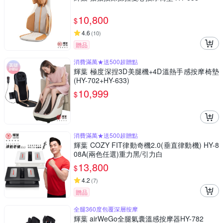
10,800
$
4.6
(
10
)
贈品
消費滿萬★送500超贈點
輝葉 極度深捏3D美腿機+4D溫熱手感按摩椅墊
(HY-702+HY-633)
10,999
$
消費滿萬★送500超贈點
輝葉 COZY FIT律動奇機2.0(垂直律動機) HY-8
08A(兩色任選)重力黑/引力白
13,800
$
4.2
(
7
)
贈品
全腿360度包覆深層按摩
輝葉 airWeGo全腿氣囊溫感按摩器HY-782