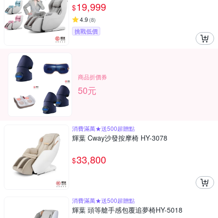
19,999
$
4.9
(
8
)
挑戰低價
商品折價券
50元
消費滿萬★送500超贈點
輝葉 Cway沙發按摩椅 HY-3078
33,800
$
消費滿萬★送500超贈點
輝葉 頭等艙手感包覆追夢椅HY-5018