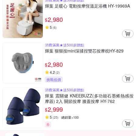
輝葉 足暖心 電動按摩恆溫足浴機 HY-19969A
2,980
$
5
(
6
)
消費滿萬★送500超贈點
輝葉 狠狠按mini深揉捏雙芯按摩枕HY-829
2,980
$
4.2
(
2
)
挑戰低價
消費滿萬★送500超贈點
輝葉 震關健 KNEEBUZZ(多功能石墨烯熱感按
摩器) 2入 關節按摩 膝蓋按摩 HY-762
2,999
$
5
(
25
)
總銷量>100
券