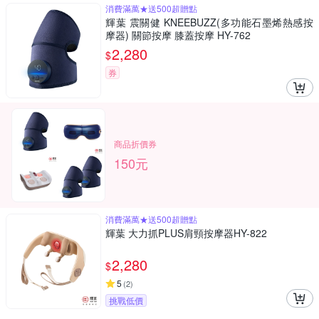
消費滿萬★送500超贈點
輝葉 震關健 KNEEBUZZ(多功能石墨烯熱感按
摩器) 關節按摩 膝蓋按摩 HY-762
2,280
$
券
商品折價券
150元
消費滿萬★送500超贈點
輝葉 大力抓PLUS肩頸按摩器HY-822
2,280
$
5
(
2
)
挑戰低價