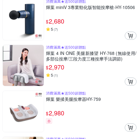
消費滿萬★送500超贈點
輝葉 miniV 3專業勁化版智能按摩槍-HY-10506
2,680
$
5
(
7
)
消費滿萬★送500超贈點
輝葉 4 IN ONE 美腿新膝望 HY-768 (無線使用/
多部位按摩/三段力度三種按摩手法調節)
2,970
$
5
(
1
)
消費滿萬★送500超贈點
輝葉 樂揉美腿按摩器HY-759
2,980
$
券
消費滿萬★送500超贈點