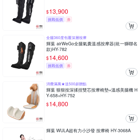
13,900
$
挑戰低價
券
全腿360度包覆深層按摩
輝葉 airWeGo全腿氣囊溫感按摩器(統一獅聯名
款)HY-782
14,600
$
挑戰低價
券
消費滿萬★送500超贈點
輝葉 狠狠按深揉捏雙芯按摩椅墊+溫感美腿機 H
Y-658+HY-752
14,800
$
輝葉 WULA超有力小沙發 按摩椅 HY-3068A