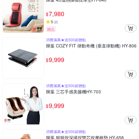
7,980
$
5
(
2
)
贈品
消費滿萬★送500超贈點
輝葉 COZY FIT 律動奇機 (垂直律動機) HY-806
9,999
$
消費滿萬★送500超贈點
輝葉 三芯手感美腿機HY-703
9,999
$
消費滿萬★送500超贈點
輝葉 狠狠按深揉捏雙芯按摩椅墊 HY-658