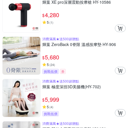
輝葉 XE pro深層震動按摩槍 HY-10586
4,280
$
5
(
1
)
消費滿萬★送500超贈點
輝葉 ZeroBack 0脊限 溫感按摩墊 HY-906
5,680
$
5
(
24
)
挑戰低價
券
消費滿萬★送500超贈點
輝葉 極度深捏3D美腿機(HY-702)
5,999
$
5
(
4
)
挑戰低價
消費滿萬★送500超贈點