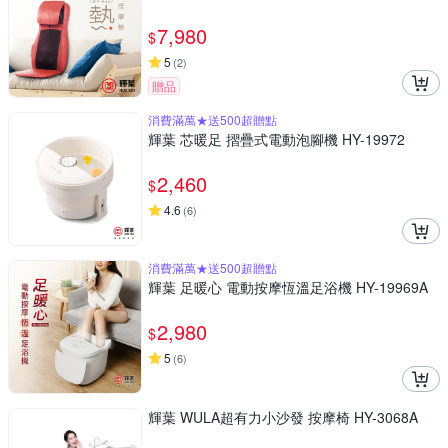
7,980
$
5
(
2
)
贈品
消費滿萬★送500超贈點
輝葉 芯暖足 摺疊式電動泡腳機 HY-19972
2,460
$
4.6
(
6
)
消費滿萬★送500超贈點
輝葉 足暖心 電動按摩恆溫足浴機 HY-19969A
2,980
$
5
(
6
)
輝葉 WULA超有力小沙發 按摩椅 HY-3068A