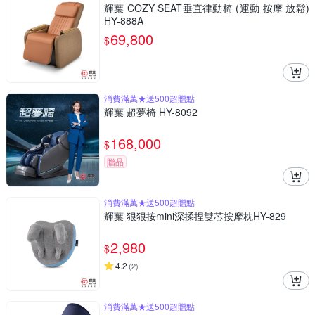
輝葉 COZY SEAT垂直律動椅 (運動 按摩 放鬆)
HY-888A
69,800
$
消費滿萬★送500超贈點
輝葉 超夢椅 HY-8092
168,000
$
贈品
消費滿萬★送500超贈點
輝葉 狠狠按mini深揉捏雙芯按摩枕HY-829
2,980
$
4.2
(
2
)
消費滿萬★送500超贈點