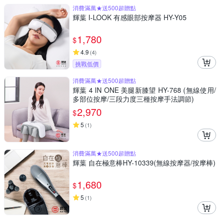
消費滿萬★送500超贈點
輝葉 I-LOOK 有感眼部按摩器 HY-Y05
1,780
$
4.9
(
4
)
挑戰低價
消費滿萬★送500超贈點
輝葉 4 IN ONE 美腿新膝望 HY-768 (無線使用/
多部位按摩/三段力度三種按摩手法調節)
2,970
$
5
(
1
)
消費滿萬★送500超贈點
輝葉 自在極意棒HY-10339(無線按摩器/按摩棒)
1,680
$
5
(
1
)