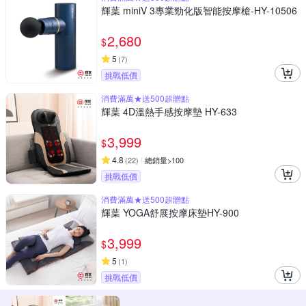
輝葉 miniV 3專業勁化版智能按摩槍-HY-10506
2,680
$
5
(
7
)
挑戰低價
消費滿萬★送500超贈點
輝葉 4D溫熱手感按摩墊 HY-633
3,999
$
4.8
(
22
)
總銷量>100
挑戰低價
消費滿萬★送500超贈點
輝葉 YOGA舒展按摩床墊HY-900
3,999
$
5
(
1
)
挑戰低價