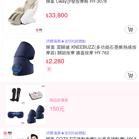
輝葉 Cway沙發按摩椅 HY-3078
33,800
$
消費滿萬★送500超贈點
輝葉 震關健 KNEEBUZZ(多功能石墨烯熱感按
摩器) 關節按摩 膝蓋按摩 HY-762
2,280
$
券
商品折價券
150元
消費滿萬★送500超贈點
輝葉 COZY FIT律動奇機2.0(垂直律動機) HY-8