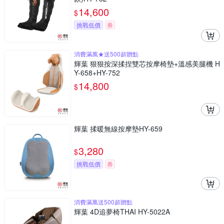
14,600
$
挑戰低價
券
消費滿萬★送500超贈點
輝葉 狠狠按深揉捏雙芯按摩椅墊+溫感美腿機 H
Y-658+HY-752
14,800
$
輝葉 揉暖無線按摩墊HY-659
3,280
$
挑戰低價
券
消費滿萬送500超贈點
輝葉 4D追夢椅THAI HY-5022A