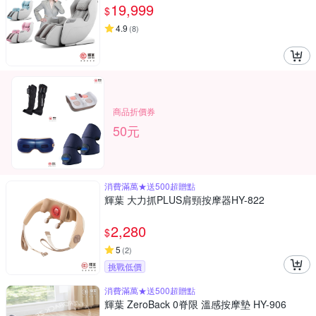
19,999
$
4.9
(
8
)
商品折價券
50元
消費滿萬★送500超贈點
輝葉 大力抓PLUS肩頸按摩器HY-822
2,280
$
5
(
2
)
挑戰低價
消費滿萬★送500超贈點
輝葉 ZeroBack 0脊限 溫感按摩墊 HY-906