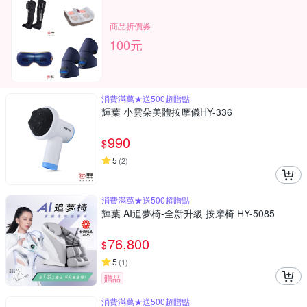
商品折價券
100元
消費滿萬★送500超贈點
輝葉 小雲朵美體按摩儀HY-336
990
$
5
(
2
)
消費滿萬★送500超贈點
輝葉 AI追夢椅-全新升級 按摩椅 HY-5085
76,800
$
5
(
1
)
贈品
消費滿萬★送500超贈點