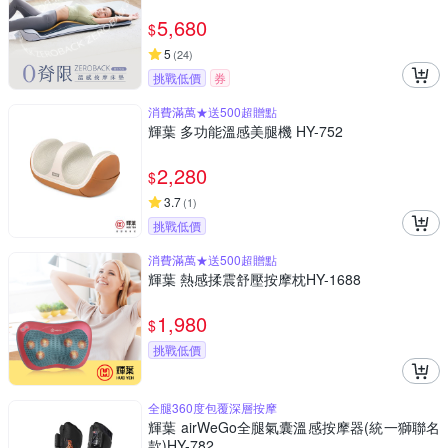
5,680
$
5
(
24
)
挑戰低價
券
消費滿萬★送500超贈點
輝葉 多功能溫感美腿機 HY-752
2,280
$
3.7
(
1
)
挑戰低價
消費滿萬★送500超贈點
輝葉 熱感揉震舒壓按摩枕HY-1688
1,980
$
挑戰低價
全腿360度包覆深層按摩
輝葉 airWeGo全腿氣囊溫感按摩器(統一獅聯名
款)HY-782