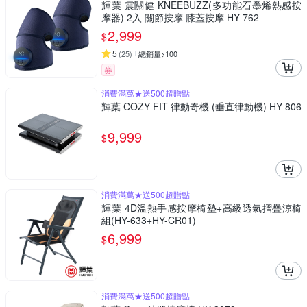
輝葉 震關健 KNEEBUZZ(多功能石墨烯熱感按
摩器) 2入 關節按摩 膝蓋按摩 HY-762
2,999
$
5
(
25
)
總銷量>100
券
消費滿萬★送500超贈點
輝葉 COZY FIT 律動奇機 (垂直律動機) HY-806
9,999
$
消費滿萬★送500超贈點
輝葉 4D溫熱手感按摩椅墊+高級透氣摺疊涼椅
組(HY-633+HY-CR01)
6,999
$
消費滿萬★送500超贈點