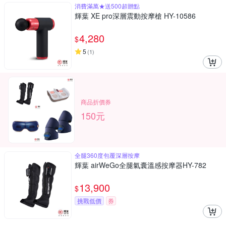
消費滿萬★送500超贈點
輝葉 XE pro深層震動按摩槍 HY-10586
4,280
$
5
(
1
)
商品折價券
150元
全腿360度包覆深層按摩
輝葉 airWeGo全腿氣囊溫感按摩器HY-782
13,900
$
挑戰低價
券