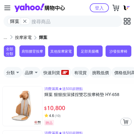
Yahoo購物中心
登入
輝葉
按摩家電
輝葉
全部
肩頸腰背按摩
其他按摩家電
足部美腿機
沙發按摩椅
分類
分類
品牌
快速到貨
有現貨
挑戰低價
價格低到
消費滿萬★送500超贈點
輝葉 狠狠按深揉捏雙芯按摩椅墊 HY-658
10,800
$
4.6
(
10
)
贈品
消費滿萬★送500超贈點