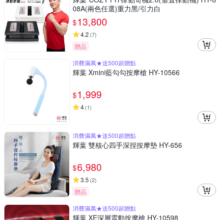
08A(兩色任選)重力黑/引力白
13,800
$
4.2
(
7
)
贈品
消費滿萬★送500超贈點
輝葉 Xmini藍勾勾按摩槍 HY-10566
1,999
$
4
(
1
)
消費滿萬★送500超贈點
輝葉 雙核心四手深捏按摩墊 HY-656
6,980
$
3.5
(
2
)
贈品
消費滿萬★送500超贈點
輝葉 XE深層震動按摩槍 HY-10598