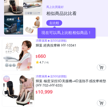
馬上比買最好
相似商品比比看
去比較
現在可以馬上比較相似商品！
消費滿萬★送500超贈點
輝葉 經典按摩棒 HY-10341
660
$
4.7
(
14
)
消費滿萬★送500超贈點
輝葉 極度深捏3D美腿機+4D溫熱手感按摩椅墊
(HY-702+HY-633)
10,999
$