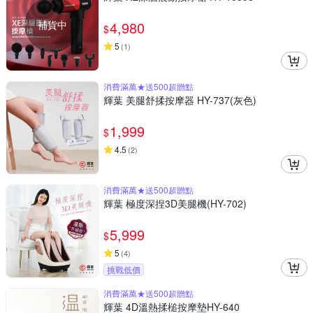
補貨中
4,980
$
5
(
1
)
消費滿萬★送500超贈點
輝葉 美腿舒揉按摩器 HY-737(灰色)
1,999
$
4.5
(
2
)
消費滿萬★送500超贈點
輝葉 極度深捏3D美腿機(HY-702)
5,999
$
5
(
4
)
挑戰低價
消費滿萬★送500超贈點
輝葉 4D溫熱揉槌按摩墊HY-640