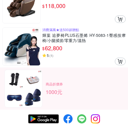
118,000
$
消費滿萬★送500超贈點
輝葉 追夢椅PLUS石墨烯 HY-5083-1臀感按摩
椅/小腿揉搓/零重力/溫熱
62,800
$
5
(
1
)
商品折價券
1000元