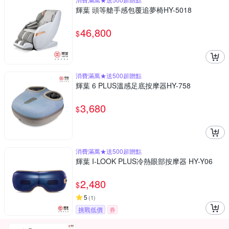
輝葉 頭等艙手感包覆追夢椅HY-5018
46,800
$
消費滿萬★送500超贈點
輝葉 6 PLUS溫感足底按摩器HY-758
3,680
$
消費滿萬★送500超贈點
輝葉 I-LOOK PLUS冷熱眼部按摩器 HY-Y06
2,480
$
5
(
1
)
挑戰低價
券