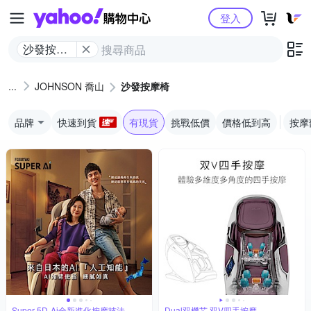
Yahoo購物中心
登入
沙發按摩
椅
JOHNSON 喬山
沙發按摩椅
品牌
快速到貨
有現貨
挑戰低價
價格低到高
按摩
Super 5D-Ai全新進化按摩技法
Dual双機芯 双V四手按摩