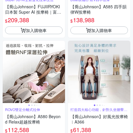
【喬山Johnson】FUJIIRYOKI
【喬山Johnson】A585 四手韻
日本製 Super AI 按摩椅｜富士
律W按摩椅
醫療器 JP-4000 5D-Ai MECHA
209,388
138,988
$
$
Plus
加入購物車
加入購物車
ROVO雙足分離式拉伸
打造四大核心功能，針對久坐腰臀深
層拉伸
【喬山Johnson】A580 Beyon
【喬山Johnson】好風光按摩椅
d Relax超越按摩椅
︱A366
112,588
61,388
$
$