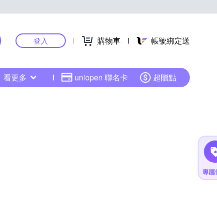
購物車
帳號綁定送
登入
看更多
uniopen 聯名卡
超贈點