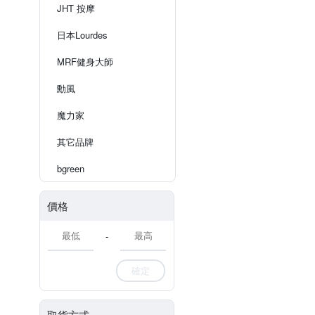
JHT 按摩
日本Lourdes
MRF健身大師
勳風
魔力家
其它品牌
bgreen
價格
-
確定
取貨方式