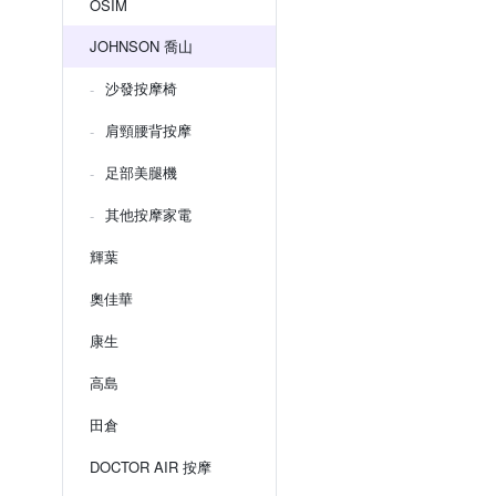
OSIM
JOHNSON 喬山
沙發按摩椅
肩頸腰背按摩
足部美腿機
其他按摩家電
輝葉
奧佳華
康生
高島
田倉
DOCTOR AIR 按摩