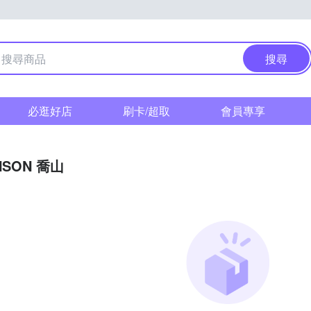
搜尋
必逛好店
刷卡/超取
會員專享
NSON 喬山