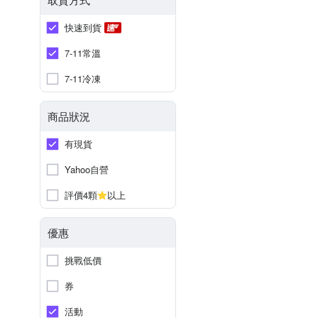
快速到貨
7-11常溫
7-11冷凍
商品狀況
有現貨
Yahoo自營
評價4顆
以上
優惠
挑戰低價
券
活動