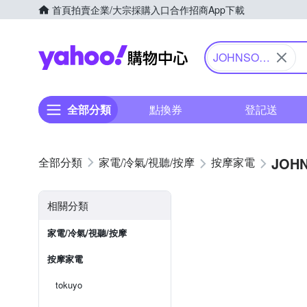
首頁
拍賣
企業/大宗採購入口
合作招商
App下載
Yahoo購物中心
JOHNSON
喬山
全部分類
點換券
登記送
JOH
家電/冷氣/視聽/按摩
按摩家電
相關分類
家電/冷氣/視聽/按摩
按摩家電
tokuyo