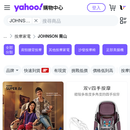
Yahoo購物中心
登入
JOHNSON
喬山
按摩家電
JOHNSON 喬山
全部
肩頸腰背按摩
其他按摩家電
沙發按摩椅
足部美腿機
分類
品牌
快速到貨
有現貨
挑戰低價
價格低到高
按摩