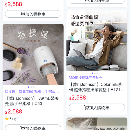
2,588
$
加入購物車
360度按摩球完美結合
【喬山Johnson】Color mE系
列 超薄指壓按摩背墊｜RT216
指揉暖，氣囊/滾輪/熱敷，手部放鬆
0
SPA
2,588
$
【喬山Johnson】TAKmE帶著
走 護手舒柔機︱C50
加入購物車
2,588
$
5
(
1
)
加入購物車