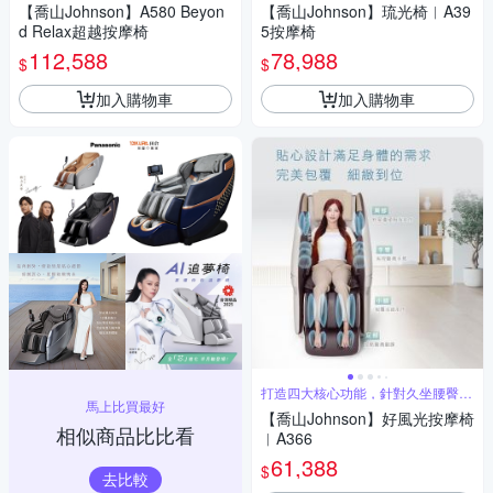
【喬山Johnson】A580 Beyon
【喬山Johnson】琉光椅︱A39
d Relax超越按摩椅
5按摩椅
112,588
78,988
$
$
加入購物車
加入購物車
打造四大核心功能，針對久坐腰臀深
馬上比買最好
層拉伸
【喬山Johnson】好風光按摩椅
相似商品比比看
︱A366
61,388
$
去比較