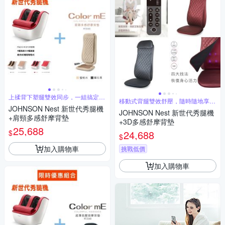
上揉背下塑腿雙效同步，一組搞定全
移動式背腿雙效舒壓，隨時隨地享受
身酸痛
頂級桑拿
JOHNSON Nest 新世代秀腿機
JOHNSON Nest 新世代秀腿機
+肩頸多感舒摩背墊
+3D多感舒摩背墊
25,688
$
24,688
$
加入購物車
挑戰低價
加入購物車