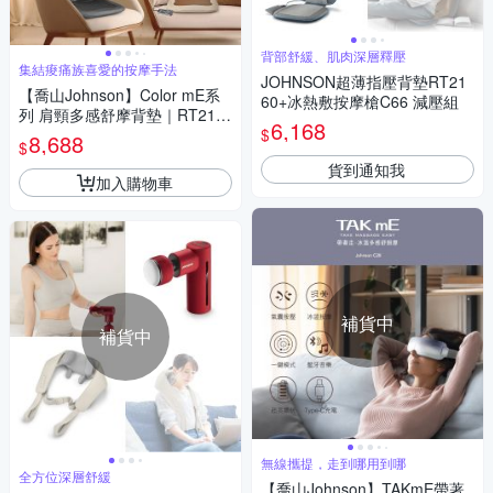
背部舒緩、肌肉深層釋壓
集結痠痛族喜愛的按摩手法
JOHNSON超薄指壓背墊RT21
【喬山Johnson】Color mE系
60+冰熱敷按摩槍C66 減壓組
列 肩頸多感舒摩背墊｜RT216
6,168
$
5
8,688
$
貨到通知我
加入購物車
補貨中
補貨中
無線攜提，走到哪用到哪
全方位深層舒緩
【喬山Johnson】TAKmE帶著