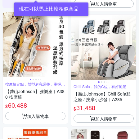
加入購物車
現在可以馬上比較相似商品！
按摩輪定點，體型肩寬調整，掌握按
Chill Sofa，我的C位，有好風景
摩節奏
【喬山Johnson】雅樂座︱A38
【喬山Johnson】Chill Sofa憩
0 按摩椅
之座 / 按摩小沙發︱A285
60,488
$
31,488
$
加入購物車
加入購物車