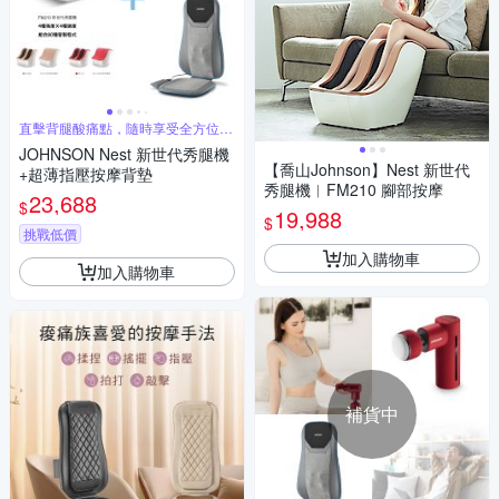
直擊背腿酸痛點，隨時享受全方位的
深層放鬆
JOHNSON Nest 新世代秀腿機
【喬山Johnson】Nest 新世代
+超薄指壓按摩背墊
秀腿機︱FM210 腳部按摩
23,688
$
19,988
$
挑戰低價
加入購物車
加入購物車
補貨中