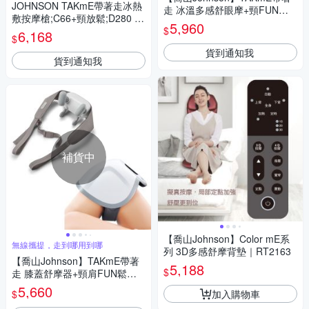
JOHNSON TAKmE帶著走冰熱
走 冰溫多感舒眼摩+頸FUN
敷按摩槍;C66+頸放鬆;D280 舒
鬆．揉按式頸肩按摩器
5,960
$
緩組
6,168
$
貨到通知我
貨到通知我
補貨中
【喬山Johnson】Color mE系
無線攜提，走到哪用到哪
列 3D多感舒摩背墊｜RT2163
【喬山Johnson】TAKmE帶著
5,188
$
走 膝蓋舒摩器+頸肩FUN鬆按
摩器
5,660
加入購物車
$