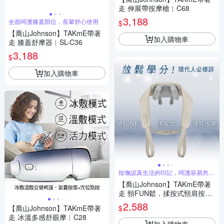
走 伸展帶按摩槍︱C68
3,188
全面呵護膝蓋部位，長輩舒心使用
$
【喬山Johnson】TAKmE帶著
加入購物車
走 膝蓋舒摩器︱SL-C36
3,188
$
加入購物車
按撫認真生活的印記，呵護容易忽略
的斜方肌
【喬山Johnson】TAKmE帶著
走 頸FUN鬆．揉按式頸肩按摩
器︱D280
2,588
$
【喬山Johnson】TAKmE帶著
走 冰溫多感舒眼摩︱C28
加入購物車