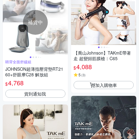
補貨中
【喬山Johnson】TAKmE帶著
走 超變頻筋膜槍︱C65
睛背全面舒緩組
4,088
$
JOHNSON超薄指壓背墊RT21
60+舒眼摩C28 解放組
5
(
3
)
4,768
$
加入購物車
貨到通知我