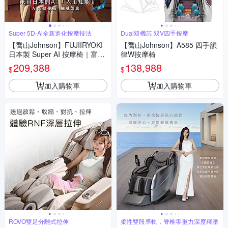
Super 5D-Ai全新進化按摩技法
Dual双機芯 双V四手按摩
【喬山Johnson】FUJIIRYOKI
【喬山Johnson】A585 四手韻
日本製 Super AI 按摩椅｜富士
律W按摩椅
醫療器 JP-4000 5D-Ai MECHA
209,388
138,988
$
$
Plus
加入購物車
加入購物車
ROVO雙足分離式拉伸
柔性雙段導軌，脊椎零重力深度釋壓