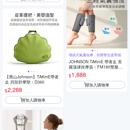
環繞式氣囊按摩，舒壓雙足疲勞感
JOHNSON TAKmE 帶著走 美
腿溫揉按摩器︱FM180雙腿一
對
1,888
$
【喬山Johnson】TAKmE帶著
走 貝殼舒摩墊︱D360
加入購物車
2,288
$
加入購物車