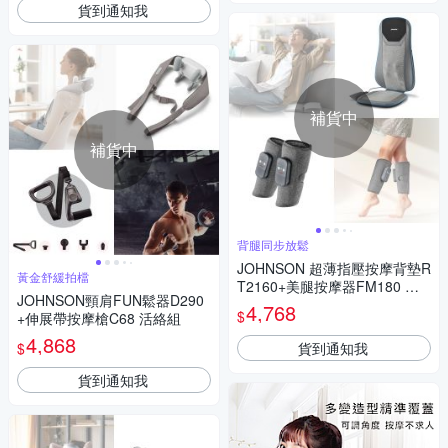
貨到通知我
補貨中
補貨中
背腿同步放鬆
JOHNSON 超薄指壓按摩背墊R
黃金舒緩拍檔
T2160+美腿按摩器FM180 黃
JOHNSON頸肩FUN鬆器D290
金組合
4,768
$
+伸展帶按摩槍C68 活絡組
4,868
貨到通知我
$
貨到通知我