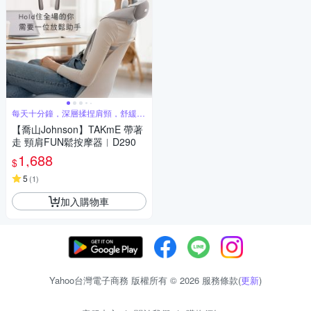
每天十分鐘，深層揉捏肩頸，舒緩肌
肉緊繃感
【喬山Johnson】TAKmE 帶著
走 頸肩FUN鬆按摩器︱D290
1,688
$
5
(
1
)
加入購物車
Yahoo台灣電子商務 版權所有 © 2026 服務條款(
更新
)