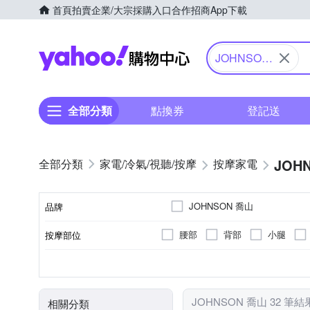
首頁
拍賣
企業/大宗採購入口
合作招商
App下載
Yahoo購物中心
JOHNSON
喬山
全部分類
點換券
登記送
JOH
家電/冷氣/視聽/按摩
按摩家電
JOHNSON 喬山
品牌
腰部
背部
小腿
按摩部位
品牌名稱
溫熱功能
無
充電式
揉捏式
按摩椅
有線遙控器
插電式
震動式
手持按摩棒
音樂播放
滾輪
顏色
特殊功能
遙控器
電源類型
按摩方式
類型
JOHNSON 喬山 32 筆結
相關分類