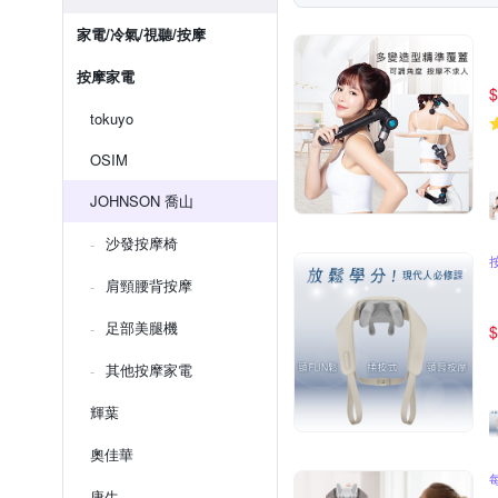
家電/冷氣/視聽/按摩
按摩家電
$
tokuyo
OSIM
JOHNSON 喬山
沙發按摩椅
肩頸腰背按摩
足部美腿機
$
其他按摩家電
輝葉
奧佳華
康生