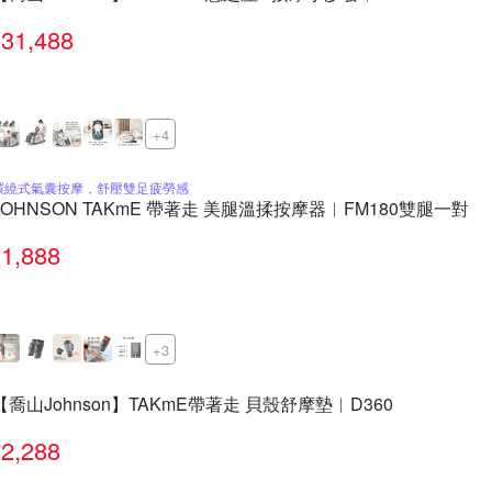
31,488
+4
環繞式氣囊按摩，舒壓雙足疲勞感
JOHNSON TAKmE 帶著走 美腿溫揉按摩器︱FM180雙腿一對
1,888
+3
【喬山Johnson】TAKmE帶著走 貝殼舒摩墊︱D360
2,288