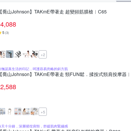
【喬山Johnson】TAKmE帶著走 超變頻筋膜槍︱C65
4,088
5
(
3
)
+2
按撫認真生活的印記，呵護容易忽略的斜方肌
【喬山Johnson】TAKmE帶著走 頸FUN鬆．揉按式頸肩按摩器︱
2,588
+5
每天十分鐘，深層揉捏肩頸，舒緩肌肉緊繃感