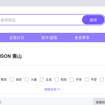
搜尋
必逛好店
刷卡/超取
會員專享
NSON 喬山
臀部
肩部
大腿
足底
頸部
手掌
手臂
式
按摩椅墊
氣壓式
肩頸按摩機
轉動式
美腿機
無
眼部按摩機
手部按摩
展開全部
果
推薦排