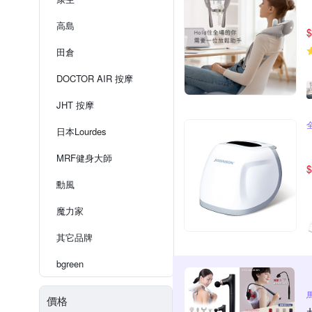
高島
$
田倉
DOCTOR AIR 按摩
JHT 按摩
日本Lourdes
MRF健身大師
$
勳風
魔力家
其它品牌
bgreen
價格