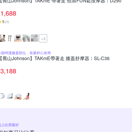
【喬山Johnson】TAKmE 帶著走 頸肩FUN鬆按摩器︱D290
1,688
5
(
1
)
+3
全面呵護膝蓋部位，長輩舒心使用
【喬山Johnson】TAKmE帶著走 膝蓋舒摩器︱SL-C36
3,188
馬上比買最好