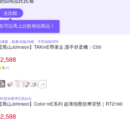
相似商品比比看
去比較
在可以馬上比較相似商品！
指揉暖，氣囊/滾輪/熱敷，手部放鬆SPA
【喬山Johnson】TAKmE帶著走 護手舒柔機︱C50
2,588
5
(
1
)
+5
360度按摩球完美結合
【喬山Johnson】Color mE系列 超薄指壓按摩背墊｜RT2160
2,588