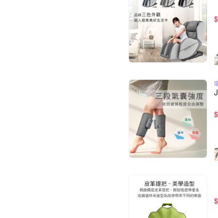
$
$
$