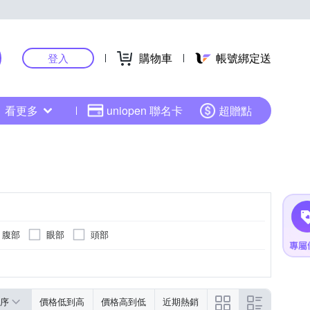
購物車
帳號綁定送
登入
看更多
uniopen 聯名卡
超贈點
腹部
眼部
頭部
腳底按摩機
序
價格低到高
價格高到低
近期熱銷