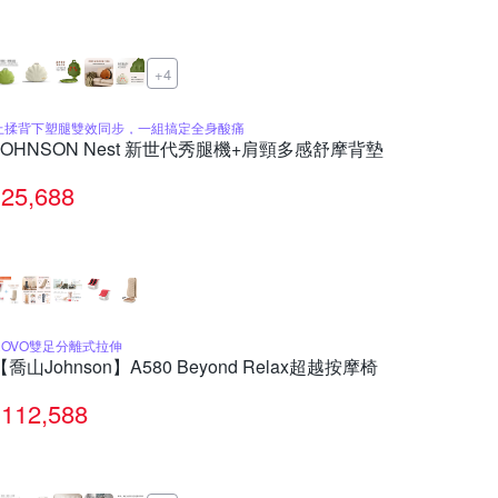
+4
上揉背下塑腿雙效同步，一組搞定全身酸痛
JOHNSON Nest 新世代秀腿機+肩頸多感舒摩背墊
25,688
ROVO雙足分離式拉伸
【喬山Johnson】A580 Beyond Relax超越按摩椅
112,588