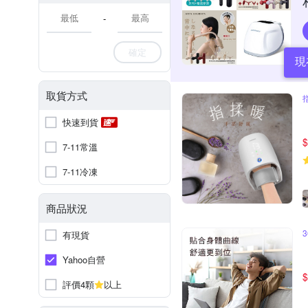
-
確定
現
取貨方式
快速到貨
$
7-11常溫
7-11冷凍
商品狀況
有現貨
Yahoo自營
$
評價4顆
以上