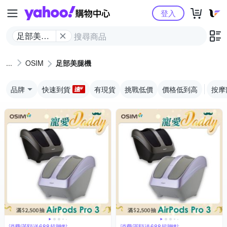
Yahoo購物中心
登入
足部美腿
機
OSIM
足部美腿機
品牌
快速到貨
有現貨
挑戰低價
價格低到高
按摩
消費滿額送688超贈點
消費滿額送688超贈點