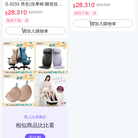
摩/全背按摩)
28,310
S-3233 黑色(按摩椅/腳底按摩/
$29,800
$
全背按摩)
28,310
$29,800
$
限時下殺
券
限時下殺
券
加入購物車
加入購物車
馬上比買最好
相似商品比比看
去比較