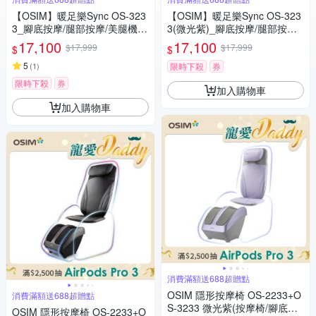
【OSIM】暖足樂Sync OS-323
【OSIM】暖足樂Sync OS-323
3_腳底按摩/腿部按摩/美腿機/
3(微光紫)_腳底按摩/腿部按摩/
小腿按摩
美腿機/小腿按摩
17,100
17,100
$17,999
$17,999
$
$
5
(
1
)
限時下殺
券
限時下殺
券
加入購物車
加入購物車
消費滿額送688超贈點
OSIM 隱形按摩椅 OS-2233+O
消費滿額送688超贈點
S-3233 微光紫(按摩椅/腳底按
OSIM 隱形按摩椅 OS-2233+O