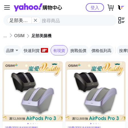
Yahoo購物中心
登入
足部美腿
機
OSIM
足部美腿機
品牌
快速到貨
有現貨
挑戰低價
價格低到高
按摩
消費滿額送688超贈點
消費滿額送688超贈點