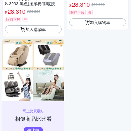
摩/全背按摩)
28,310
S-3233 黑色(按摩椅/腳底按摩/
$29,800
$
全背按摩)
28,310
$29,800
$
限時下殺
券
限時下殺
券
加入購物車
加入購物車
馬上比買最好
相似商品比比看
去比較