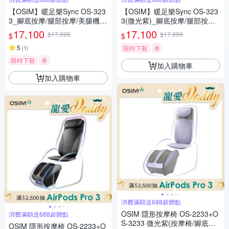
【OSIM】暖足樂Sync OS-323
【OSIM】暖足樂Sync OS-323
3_腳底按摩/腿部按摩/美腿機/
3(微光紫)_腳底按摩/腿部按摩/
小腿按摩
美腿機/小腿按摩
17,100
17,100
$17,999
$17,999
$
$
5
(
1
)
限時下殺
券
限時下殺
券
加入購物車
加入購物車
消費滿額送688超贈點
OSIM 隱形按摩椅 OS-2233+O
消費滿額送688超贈點
S-3233 微光紫(按摩椅/腳底按
OSIM 隱形按摩椅 OS-2233+O