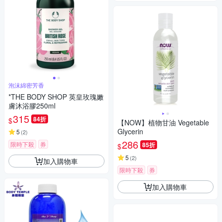
泡沫綿密芳香
*THE BODY SHOP 英皇玫瑰嫩
膚沐浴膠250ml
315
84折
$
【NOW】植物甘油 Vegetable
Glycerin
5
(
2
)
286
限時下殺
券
85折
$
5
(
2
)
加入購物車
限時下殺
券
加入購物車