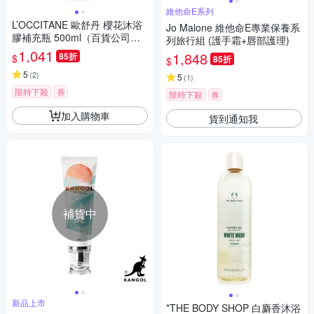
維他命E系列
L’OCCITANE 歐舒丹 櫻花沐浴
Jo Malone 維他命E專業保養系
膠補充瓶 500ml（百貨公司
列旅行組 (護手霜+唇部護理)
貨）
1,041
1,848
85折
$
85折
$
5
(
2
)
5
(
1
)
限時下殺
券
限時下殺
券
加入購物車
貨到通知我
補貨中
新品上市
*THE BODY SHOP 白麝香沐浴