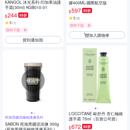
KANGOL 沐光系列-印加果油護
膠400ML-國際航空版
手霜(30ml) KGB010-01
597
85折
$
244
85折
$
5
(
2
)
5
(
1
)
限時下殺
券
限時下殺
券
加入購物車
貨到通知我
補貨中
L’OCCITANE 歐舒丹 杏仁極緻
死海黑礦泥極致護膚系列
護手霜 75ml（百貨公司貨）
SABON 死海黑礦泥浴鹽 300g
672
85折
$
(死海黑礦泥極致護膚系列) (專