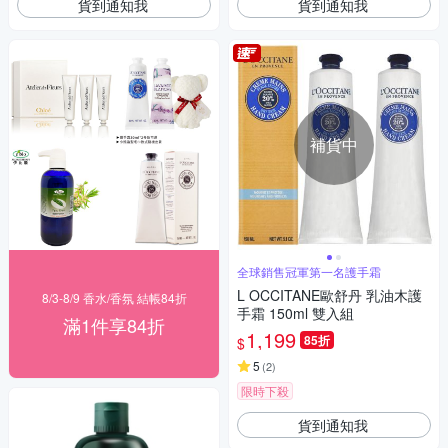
貨到通知我
貨到通知我
補貨中
全球銷售冠軍第一名護手霜
L OCCITANE歐舒丹 乳油木護
8/3-8/9 香水/香氛 結帳84折
手霜 150ml 雙入組
滿1件享84折
1,199
85折
$
5
(
2
)
限時下殺
貨到通知我