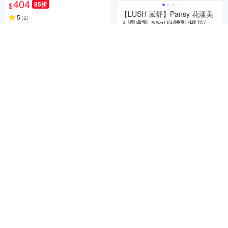
404
85折
$
【LUSH 嵐舒】Pansy 花漾美
5
(
2
)
人潤膚乳 55g(身體乳/橙花/柑
限時下殺
券
橘/苦橙花)
374
$
加入購物車
5
(
1
)
券
貨到通知我
【LUSH 嵐舒】經典按摩芭鐵
盒組 多款任選一(甜睡/和諧心
靈/奇妙歷程/香氛療癒/甜美芒
600
$
我/狂野之王)
散發淡雅清香
5
(
8
)
總銷量>50
*THE BODY SHOP 杏奶舒敏滋