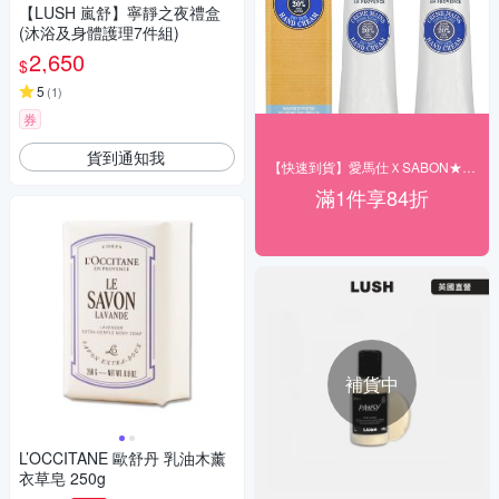
【LUSH 嵐舒】寧靜之夜禮盒
(沐浴及身體護理7件組)
2,650
$
5
(
1
)
券
貨到通知我
【快速到貨】愛馬仕ＸSABON★結帳84折
滿1件享84折
補貨中
L’OCCITANE 歐舒丹 乳油木薰
衣草皂 250g