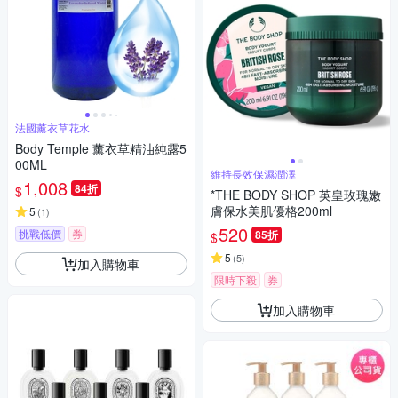
法國薰衣草花水
Body Temple 薰衣草精油純露5
00ML
維持長效保濕潤澤
1,008
84折
$
*THE BODY SHOP 英皇玫瑰嫩
膚保水美肌優格200ml
5
(
1
)
520
挑戰低價
券
85折
$
5
(
5
)
加入購物車
限時下殺
券
加入購物車