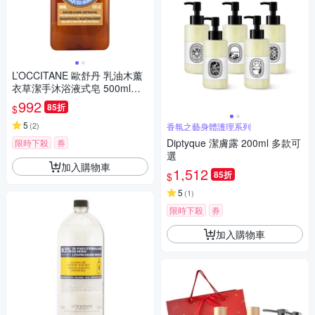
L’OCCITANE 歐舒丹 乳油木薰
衣草潔手沐浴液式皂 500ml
（百貨公司貨）
992
85折
$
5
(
2
)
香氛之藝身體護理系列
Diptyque 潔膚露 200ml 多款可
限時下殺
券
選
加入購物車
1,512
85折
$
5
(
1
)
限時下殺
券
加入購物車