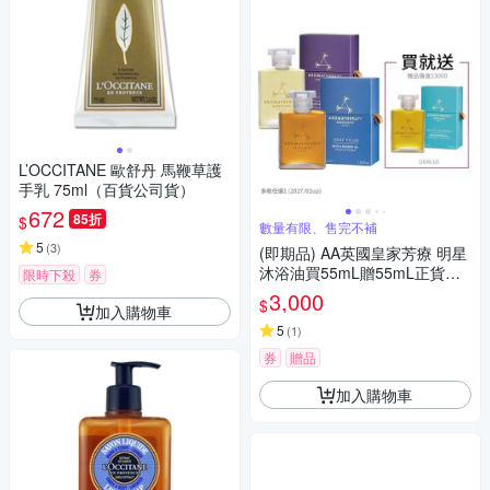
L’OCCITANE 歐舒丹 馬鞭草護
手乳 75ml（百貨公司貨）
672
85折
$
數量有限、售完不補
5
(
3
)
(即期品) AA英國皇家芳療 明星
沐浴油買55mL贈55mL正貨★
限時下殺
券
買1送1★
3,000
$
加入購物車
5
(
1
)
券
贈品
加入購物車