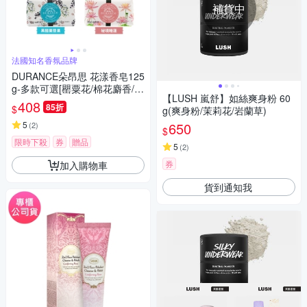
補貨中
法國知名香氛品牌
DURANCE朵昂思 花漾香皂125
g-多款可選[罌粟花/棉花麝香/玫
【LUSH 嵐舒】如絲爽身粉 60
瑰花/美麗夜晚/薰衣草/馬鞭草/
408
85折
$
g(爽身粉/茉莉花/岩蘭草)
黑醋栗/無花果/睡蓮/橙花/山茶
花/梔子花/東方經典]
5
650
(
2
)
$
限時下殺
券
贈品
5
(
2
)
券
加入購物車
貨到通知我