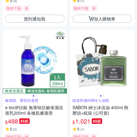
5
5
(
4
)
(
1
)
限時下殺
券
限時下殺
券
貨到通知我
加入購物車
敏感肌、嬰幼兒適用
味道舒適好聞令人放鬆
e bio伊比歐 無香味抗敏保濕洗
SABON 紳士沐浴油 400ml 附
面乳200ml 各種肌膚適用
壓頭+紙袋 (公司貨)
488
1,021
85折
85折
$
$
5
5
(
2
)
(
1
)
限時下殺
券
限時下殺
券