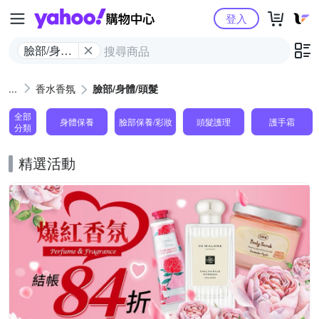
Yahoo購物中心
登入
臉部/身體/
頭髮
香水香氛
臉部/身體/頭髮
全部
身體保養
臉部保養/彩妝
頭髮護理
護手霜
分類
精選活動