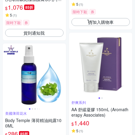
櫃公司貨)
5
(
1
)
1,076
85折
$
限時下殺
券
5
(
1
)
加入購物車
限時下殺
券
貨到通知我
舒爽系列
AA 舒緩凝膠 150mL (Aromath
美國薄荷花水
erapy Associates)
Body Temple 薄荷精油純露10
1,440
$
0ML
5
(
1
)
286
85折
$