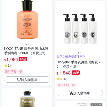
L’OCCITANE 歐舒丹 乳油木護
手潤膚乳 250ML（百貨公司
香氛之藝身體護理系列
貨）
1,084
85折
$
Diptyque 手部及身體潤膚乳 20
5
(
1
)
0ml 多款可選
1,848
限時下殺
券
85折
$
5
(
4
)
加入購物車
限時下殺
券
加入購物車