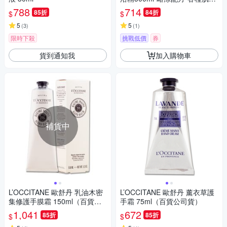
適用
788
714
85折
84折
$
$
5
5
(
3
)
(
1
)
限時下殺
挑戰低價
券
貨到通知我
加入購物車
補貨中
L’OCCITANE 歐舒丹 乳油木密
L’OCCITANE 歐舒丹 薰衣草護
集修護手膜霜 150ml（百貨公
手霜 75ml（百貨公司貨）
司貨）
1,041
672
85折
85折
$
$