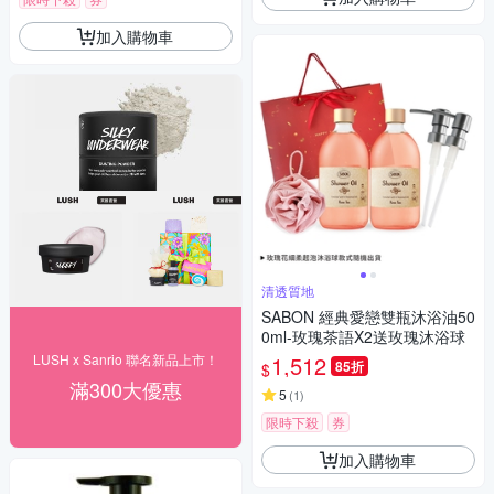
加入購物車
清透質地
SABON 經典愛戀雙瓶沐浴油50
0ml-玫瑰茶語X2送玫瑰沐浴球
LUSH x Sanrio 聯名新品上市！
1,512
85折
$
滿300大優惠
5
(
1
)
限時下殺
券
加入購物車