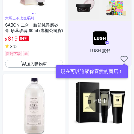
大馬士革玫瑰系列
SABON 二合一臉部純淨磨砂
膏-珍萃玫瑰 60ml (專櫃公司貨)
819
84折
$
5
(
2
)
LUSH 嵐舒
限時下殺
券
加入購物車
現在可以追蹤你喜愛的商店！
補貨中