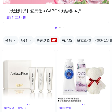
【快速到貨】愛馬仕ＸSABON★結帳84折
滿1件享84折
分類
品牌
快速到貨
有現貨
挑戰低價
價格低到
3款味道一次擁有
滋潤保濕