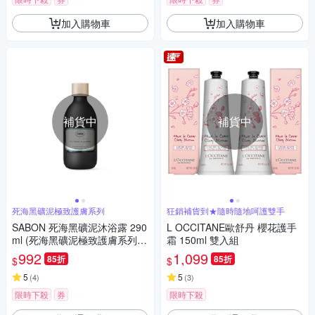
加入購物車
加入購物車
補貨中
補貨中
死海黑礦泥極致護膚系列
狂銷補貨到★隨時隨地呵護雙手
SABON 死海黑礦泥沐浴露 290
L OCCITANE歐舒丹 櫻花護手
ml (死海黑礦泥極致護膚系列)
霜 150ml 雙入組
(專櫃公司貨)
992
1,099
85折
85折
$
$
5
5
(
4
)
(
3
)
限時下殺
券
限時下殺