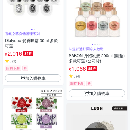
香氛之藝身體護理系列
Diptyque 髮香噴霧 30ml 多款
可選
味道舒適好聞令人放鬆
2,016
84折
$
SABON 身體乳液 200ml (圓瓶)
多款可選 (公司貨)
5
(
2
)
1,066
限時下殺
券
85折
$
5
(
4
)
加入購物車
限時下殺
券
加入購物車