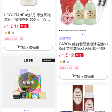
L’OCCITANE 歐舒丹 果漾馬鞭
草沐浴膠補充瓶 500ml（百貨
公司貨）
1,041
85折
$
5
(
1
)
清透質地
限時下殺
券
SABON 經典愛戀雙瓶沐浴油50
加入購物車
0ml-茉莉花語X2送玫瑰沐浴球
1,512
85折
$
5
(
1
)
限時下殺
券
加入購物車
補貨中