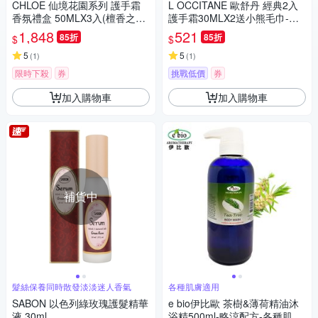
CHLOE 仙境花園系列 護手霜
L OCCITANE 歐舒丹 經典2入
香氛禮盒 50MLX3入(檀香之夢
護手霜30MLX2送小熊毛巾-乳
+木蘭詩雨+北國雪松)
油木+乳油木
1,848
521
85折
85折
$
$
5
5
(
1
)
(
1
)
限時下殺
券
挑戰低價
券
加入購物車
加入購物車
補貨中
髮絲保養同時散發淡淡迷人香氣
各種肌膚適用
SABON 以色列綠玫瑰護髮精華
e bio伊比歐 茶樹&薄荷精油沐
液 30ml
浴精500ml-略涼配方-各種肌膚