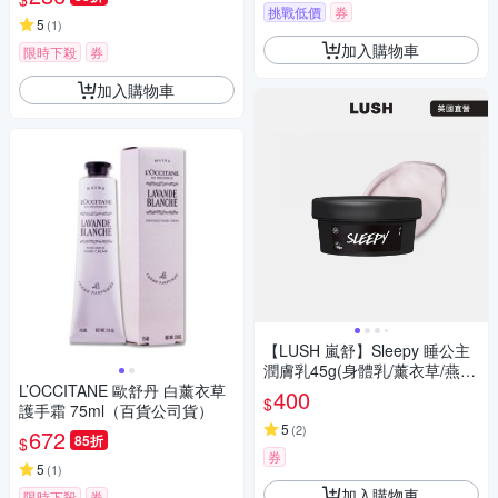
挑戰低價
券
5
(
1
)
加入購物車
限時下殺
券
加入購物車
【LUSH 嵐舒】Sleepy 睡公主
潤膚乳45g(身體乳/薰衣草/燕
L’OCCITANE 歐舒丹 白薰衣草
麥/零陵香/依蘭依蘭)
400
$
護手霜 75ml（百貨公司貨）
5
(
2
)
672
85折
$
券
5
(
1
)
加入購物車
限時下殺
券