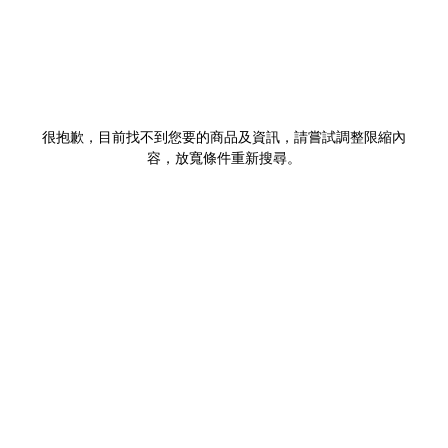
很抱歉，目前找不到您要的商品及資訊，請嘗試調整限縮內
容，放寬條件重新搜尋。