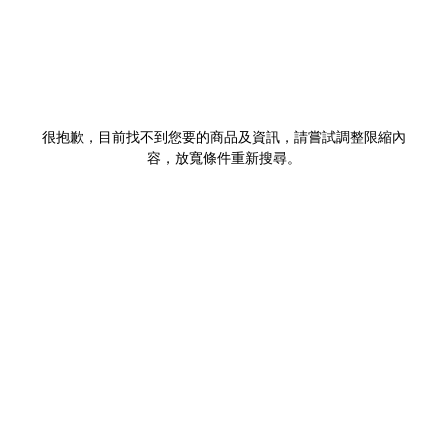
很抱歉，目前找不到您要的商品及資訊，請嘗試調整限縮內
容，放寬條件重新搜尋。