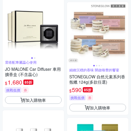
需搭配專屬蕊心使用
JO MALONE Car Diffuser 車用
細緻沉穩的香味 開啟嗅覺的饗宴
擴香盒 (不含蕊心)
STONEGLOW 自然元素系列香
1,680
氛蠟 124g(多款任選)
85折
$
590
85折
挑戰低價
券
$
挑戰低價
券
加入購物車
加入購物車