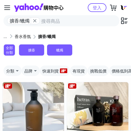
Yahoo購物中心
登入
擴香/蠟燭
香水香氛
擴香/蠟燭
全部
擴香
蠟燭
分類
分類
品牌
快速到貨
有現貨
挑戰低價
價格低到