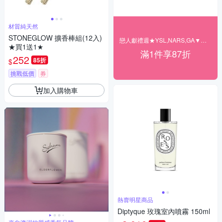
材質純天然
STONEGLOW 擴香棒組(12入)
戀人獻禮週★YSL,NARS,GA▼結帳87折
★買1送1★
滿1件享87折
252
85折
$
挑戰低價
券
加入購物車
熱賣明星商品
Diptyque 玫瑰室內噴霧 150ml