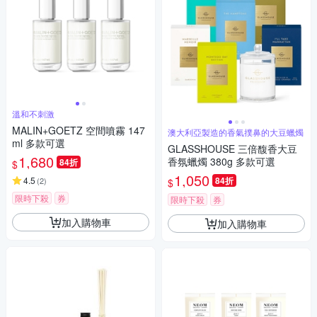
溫和不刺激
MALIN+GOETZ 空間噴霧 147
澳大利亞製造的香氣撲鼻的大豆蠟燭
ml 多款可選
GLASSHOUSE 三倍馥香大豆
1,680
香氛蠟燭 380g 多款可選
84折
$
1,050
4.5
84折
(
2
)
$
限時下殺
券
限時下殺
券
加入購物車
加入購物車