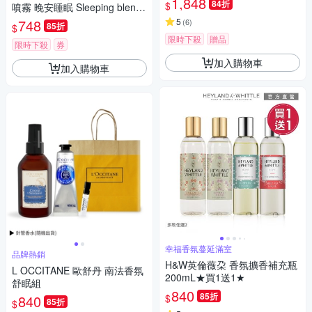
1,848
84折
$
噴霧 晚安睡眠 Sleeping blend
300ml
748
5
(
6
)
85折
$
限時下殺
贈品
限時下殺
券
加入購物車
加入購物車
幸福香氛蔓延滿室
品牌熱銷
H&W英倫薇朶 香氛擴香補充瓶
L OCCITANE 歐舒丹 南法香氛
200mL★買1送1★
舒眠組
840
85折
$
840
85折
$