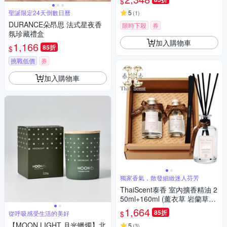
$
聖誕限定24天倒數日曆
5
(
1
)
DURANCE朵昂思 法式星夜香
限時下殺
券
氛珍藏禮盒
加入購物車
1,166
85折
$
挑戰低價
券
加入購物車
獨家香氣，散發細緻迷人芬芳
ThaiScent泰香 室內擴香精油 2
50ml+160ml (薰衣草 岩蘭草甜
橙擇一)
1,664
85折
$
從呼吸感受生活的美好
【MOON LIGHT 月光蠟燭】北
5
(
3
)