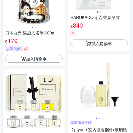
HARUKADO蒔花 香氛吊飾
340
$
日本白元 湯旅入浴劑 600g
券
179
$
加入購物車
挑戰低價
券
加入購物車
專屬頂級品牌
Diptyque 室內擴香擺件(玻璃瓶