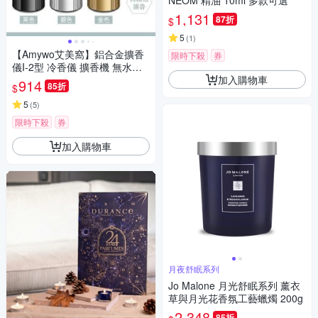
NEOM 精油 10ml 多款可選
1,131
87折
$
5
(
1
)
【Amywo艾美窩】鋁合金擴香
限時下殺
券
儀I-2型 冷香儀 擴香機 無水擴
加入購物車
香儀 純精油噴香機 車載香薰機
914
85折
$
擴香儀 香薰機
5
(
5
)
限時下殺
券
加入購物車
月夜舒眠系列
Jo Malone 月光舒眠系列 薰衣
草與月光花香氛工藝蠟燭 200g
2,348
85折