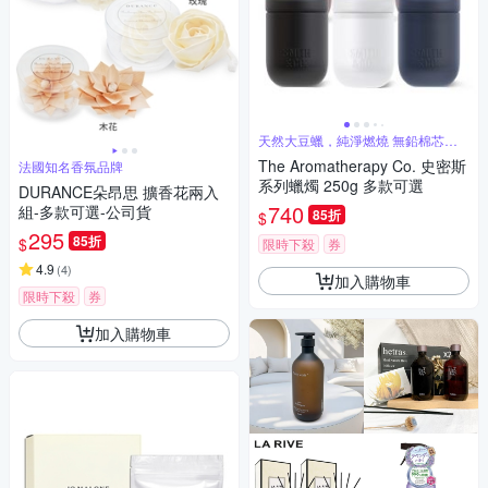
天然大豆蠟，純淨燃燒 無鉛棉芯，
環保安全
The Aromatherapy Co. 史密斯
法國知名香氛品牌
系列蠟燭 250g 多款可選
DURANCE朵昂思 擴香花兩入
740
組-多款可選-公司貨
85折
$
295
85折
$
限時下殺
券
4.9
(
4
)
加入購物車
限時下殺
券
加入購物車