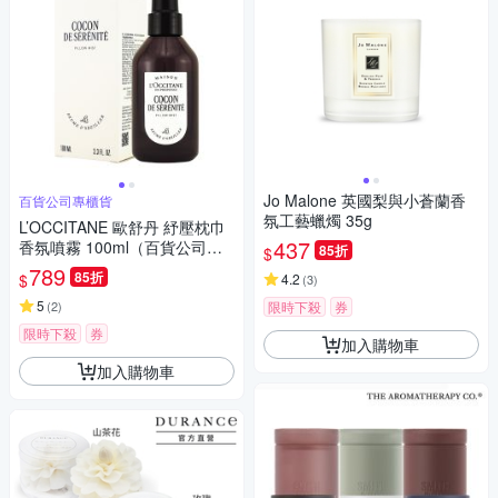
Jo Malone 英國梨與小蒼蘭香
百貨公司專櫃貨
氛工藝蠟燭 35g
L’OCCITANE 歐舒丹 紓壓枕巾
437
香氛噴霧 100ml（百貨公司
85折
$
貨）
789
85折
$
4.2
(
3
)
5
(
2
)
限時下殺
券
限時下殺
券
加入購物車
加入購物車