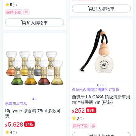
5
(
1
)
加入購物車
限時下殺
券
加入購物車
保持汽內清潔和清新的好選擇
西班牙 LA CASA 頂級清新車用
精油擴香瓶 7ml(橙花)
熱賣明星商品
252
Diptyque 擴香精 75ml 多款可
85折
$
選
3
(
1
)
5,628
84折
$
限時下殺
券
4
(
1
)
加入購物車