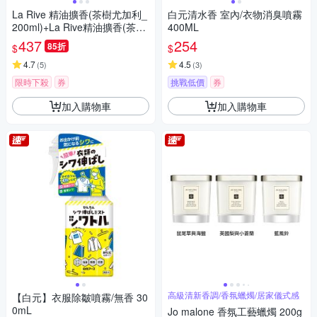
La Rive 精油擴香(茶樹尤加利_
白元清水香 室內/衣物消臭噴霧
200ml)+La Rive精油擴香(茶樹
400ML
柑橘_200ml)
437
254
85折
$
$
4.7
4.5
(
5
)
(
3
)
限時下殺
券
挑戰低價
券
加入購物車
加入購物車
高級清新香調/香氛蠟燭/居家儀式感
【白元】衣服除皺噴霧/無香 30
0mL
Jo malone 香氛工藝蠟燭 200g