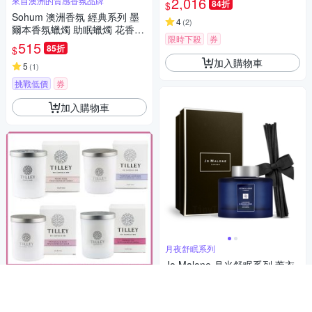
2,016
來自澳洲的質感香氛品牌
84折
$
Sohum 澳洲香氛 經典系列 墨
4
(
2
)
爾本香氛蠟燭 助眠蠟燭 花香調
限時下殺
券
柑橘調 果香調 木質調100g 共9
515
85折
$
款
加入購物車
5
(
1
)
挑戰低價
券
加入購物車
月夜舒眠系列
Jo Malone 月光舒眠系列 薰衣
草與月光花藤枝擴香組 165ml
3,398
澳洲百年大廠品牌
85折
$
TILLEY 微醺大豆香氛蠟燭240