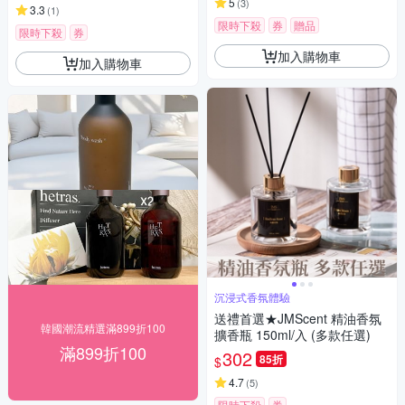
5
(
3
)
3.3
(
1
)
限時下殺
券
贈品
限時下殺
券
加入購物車
加入購物車
沉浸式香氛體驗
送禮首選★JMScent 精油香氛
韓國潮流精選滿899折100
擴香瓶 150ml/入 (多款任選)
滿899折100
302
85折
$
4.7
(
5
)
限時下殺
券