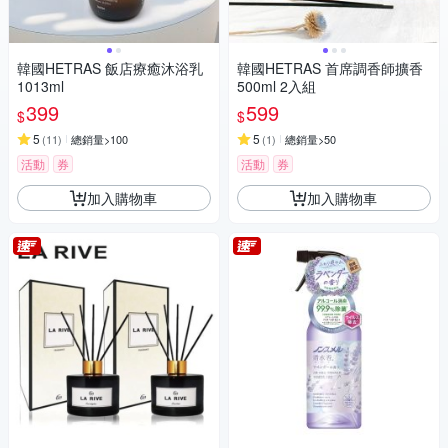
韓國HETRAS 飯店療癒沐浴乳
韓國HETRAS 首席調香師擴香
1013ml
500ml 2入組
399
599
$
$
5
5
(
11
)
總銷量>100
(
1
)
總銷量>50
活動
券
活動
券
加入購物車
加入購物車