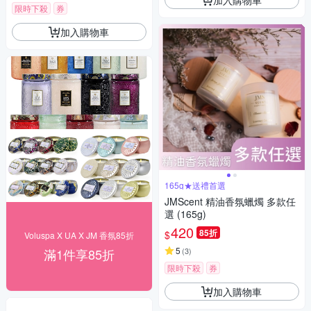
限時下殺
券
加入購物車
165g★送禮首選
JMScent 精油香氛蠟燭 多款任
選 (165g)
420
85折
$
Voluspa X UA X JM 香氛85折
5
滿1件享85折
(
3
)
限時下殺
券
加入購物車