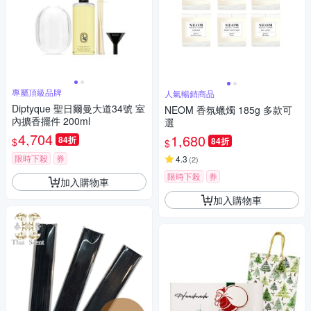
專屬頂級品牌
人氣暢銷商品
Diptyque 聖日爾曼大道34號 室
NEOM 香氛蠟燭 185g 多款可
內擴香擺件 200ml
選
4,704
1,680
84折
$
84折
$
限時下殺
券
4.3
(
2
)
限時下殺
券
加入購物車
加入購物車