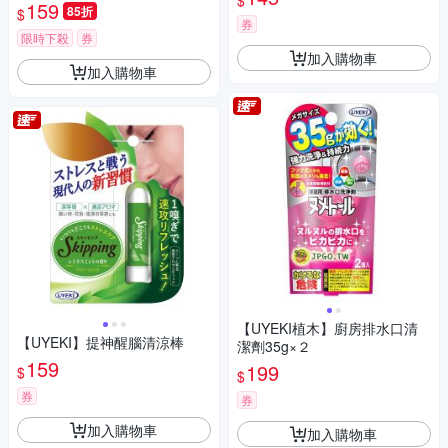
$
159
85折
$
券
限時下殺
券
加入購物車
加入購物車
【UYEKI植木】廚房排水口清
【UYEKI】提神醒腦清涼棒
潔劑35g×２
159
199
$
$
券
券
加入購物車
加入購物車