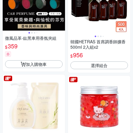
微風品革-鈦黑車用香氛夾組
韓國HETRAS 首席調香師擴香
359
$
500ml 2入組x2
956
券
$
加入購物車
選擇組合