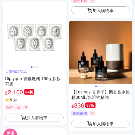
加入購物車
人氣暢銷商品
Diptyque 香氛蠟燭 190g 多款
可選
2,100
【Les nez 香鼻子】擴香香水原
84折
$
精30ML/水溶性精油
5
(
4
)
336
85折
$
限時下殺
券
挑戰低價
券
加入購物車
加入購物車