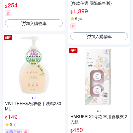
(多款任選 國際航空版)
254
$
1,399
$
券
5
(
3
)
加入購物車
券
加入購物車
VIVI TREE私密衣物手洗精230
ML
149
HARUKADO蒔花 車用香氛夾 2
$
入組
5
(
1
)
450
$
挑戰低價
券