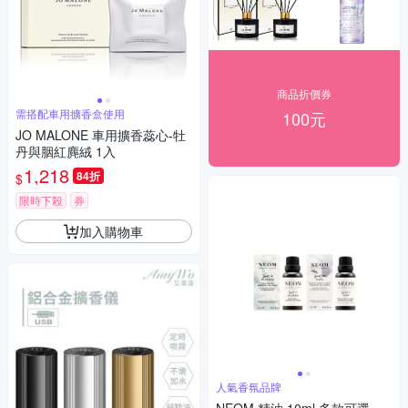
商品折價券
需搭配車用擴香盒使用
100元
JO MALONE 車用擴香蕊心-牡
丹與胭紅麂絨 1入
1,218
84折
$
限時下殺
券
加入購物車
人氣香氛品牌