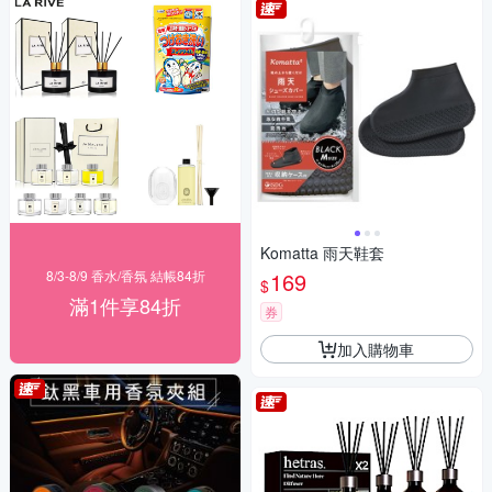
Komatta 雨天鞋套
8/3-8/9 香水/香氛 結帳84折
169
$
滿1件享84折
券
加入購物車