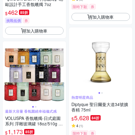
歐設計手工香氛蠟燭 7oz
限時下殺
券
462
85折
$
加入購物車
挑戰低價
券
加入購物車
熱賣明星商品
Diptyque 聖日爾曼大道34號擴
香精 75ml
最新大容量 香氛圍繞幸福儀式感
5,628
VOLUSPA 香氛蠟燭-日式庭園
84折
$
系列 浮雕玻璃罐 18oz/510g 多
4
(
1
)
款任選
1,173
85折
$
限時下殺
券