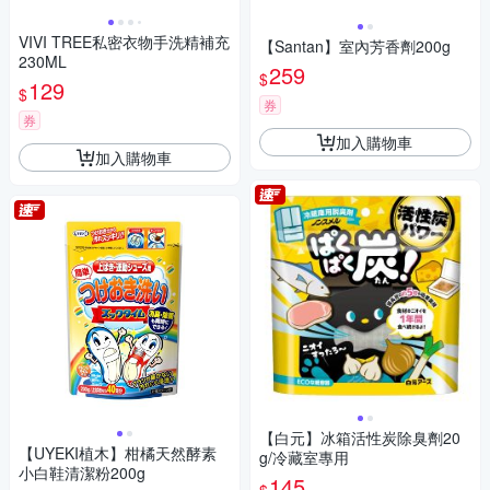
VIVI TREE私密衣物手洗精補充
【Santan】室內芳香劑200g
230ML
259
$
129
$
券
券
加入購物車
加入購物車
【白元】冰箱活性炭除臭劑20
【UYEKI植木】柑橘天然酵素
g/冷藏室專用
小白鞋清潔粉200g
145