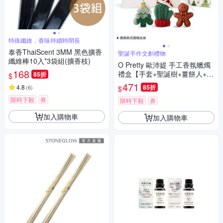
特殊纖維，香味持續時間長
泰香ThaiScent 3MM 黑色擴香
聖誕手作文創禮物
纖維棒10入*3袋組(擴香枝)
O Pretty 歐沛媞 手工香氛蠟燭
168
禮盒【手套+聖誕樹+薑餅人+聖
85折
$
誕燙金禮袋】-交換禮物人氣禮
471
4.8
85折
(
6
)
$
物
限時下殺
券
限時下殺
券
加入購物車
加入購物車