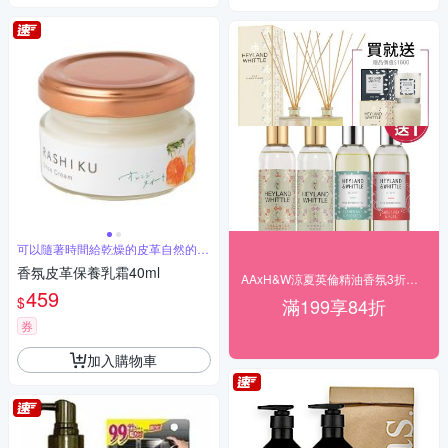
可以隨著時間給乾燥的皮革自然的光
澤和養分
香氛皮革保養乳霜40ml
AAxH&W涼夏英倫精油香氛3折起結帳84折
459
$
滿199享84折
券
加入購物車