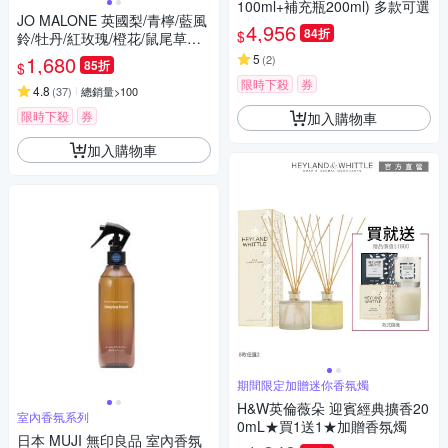
100ml+補充瓶200ml) 多款可選
JO MALONE 英國梨/青檸/藍風
4,956
84折
$
鈴/牡丹/紅玫瑰/橙花/鼠尾草與
海鹽 滿室幽香藤枝擴香組 165
1,680
5
(
2
)
85折
$
ML 附原廠提袋
限時下殺
券
4.8
(
37
)
總銷量>100
限時下殺
券
加入購物車
加入購物車
期間限定加贈迷你香氛燭
H&W英倫薇朵 迎賓經典擴香20
室內香氛系列
0mL★買1送1★加贈香氛燭
日本 MUJI 無印良品 室內香氛