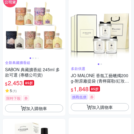
全新典藏擴香組
多款供選
SABON 典藏擴香組 245ml 多
款可選 (專櫃公司貨)
JO MALONE 香氛工藝蠟燭200
g-附原廠提袋 (青檸羅勒/紅玫
2,453
85折
$
瑰/英國梨與小蒼蘭/黑莓與月桂
1,848
85折
$
5
(
1
)
葉/牡丹與胭紅麂絨/鼠尾草/藍風
鈴)
挑戰低價
券
限時下殺
券
加入購物車
加入購物車