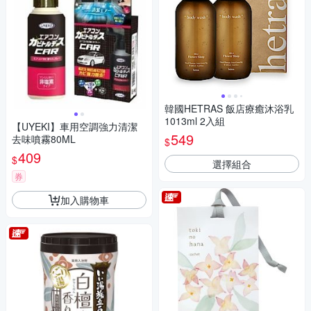
韓國HETRAS 飯店療癒沐浴乳
1013ml 2入組
【UYEKI】車用空調強力清潔
549
去味噴霧80ML
$
409
$
選擇組合
券
加入購物車