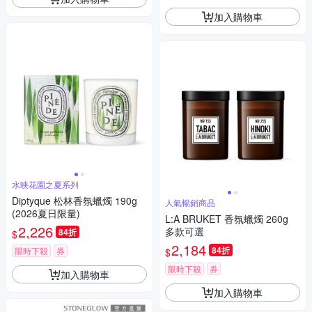
加入購物車
水映花園之夏系列
Diptyque 松林香氛蠟燭 190g
人氣暢銷商品
(2026夏日限量)
L:A BRUKET 香氛蠟燭 260g
2,226
多款可選
84折
$
2,184
84折
限時下殺
券
$
限時下殺
券
加入購物車
加入購物車