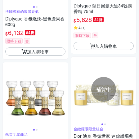
Diptyque 聖日爾曼大道34號擴
香精 75ml
法國獨有的浪漫香氣
5,628
Diptyque 香氛蠟燭-黑色漿果香
84折
$
600g
4
(
1
)
6,132
84折
$
限時下殺
券
限時下殺
券
加入購物車
加入購物車
補貨中
金緻耀眼限量組合
熱賣明星商品
Dior 迪奧 香氛世家 迷你蠟燭典