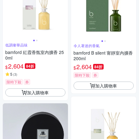
低調奢華品味
令人著迷的香氣
bamford 紅霞香氛室內擴香 25
bamford B silent 甯靜室內擴香
0ml
200ml
2,604
2,604
84折
$
84折
$
5
(
3
)
限時下殺
券
限時下殺
券
加入購物車
加入購物車