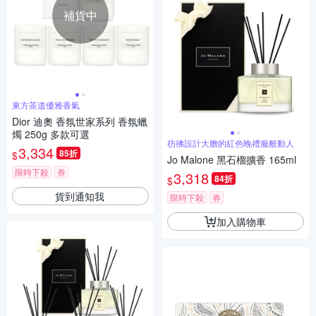
補貨中
東方茶道優雅香氣
Dior 迪奧 香氛世家系列 香氛蠟
燭 250g 多款可選
彷彿設計大膽的紅色晚禮服般動人
3,334
85折
$
Jo Malone 黑石榴擴香 165ml
限時下殺
券
3,318
84折
$
貨到通知我
限時下殺
券
加入購物車