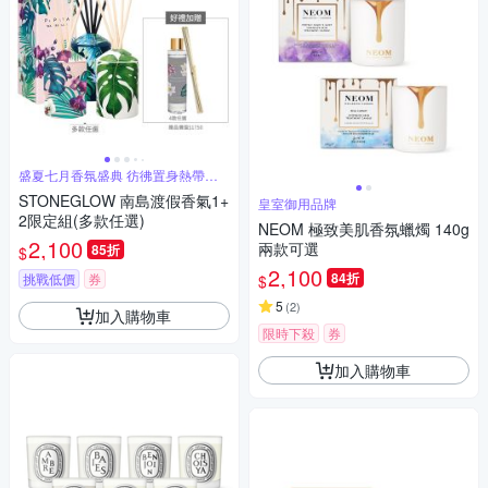
盛夏七月香氛盛典 彷彿置身熱帶海
灘
STONEGLOW 南島渡假香氣1+
皇室御用品牌
2限定組(多款任選)
NEOM 極致美肌香氛蠟燭 140g
2,100
兩款可選
85折
$
2,100
84折
挑戰低價
券
$
5
(
2
)
加入購物車
限時下殺
券
加入購物車