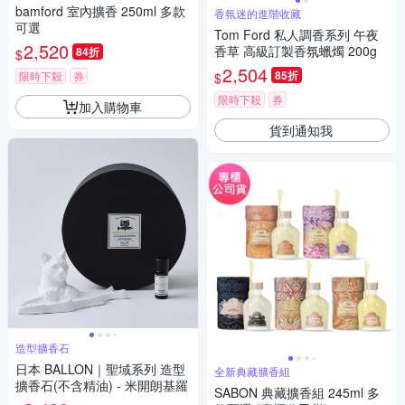
bamford 室內擴香 250ml 多款
香氛迷的進階收藏
可選
Tom Ford 私人調香系列 午夜
2,520
香草 高級訂製香氛蠟燭 200g
84折
$
2,504
85折
限時下殺
券
$
限時下殺
券
加入購物車
貨到通知我
造型擴香石
日本 BALLON｜聖域系列 造型
全新典藏擴香組
擴香石(不含精油) - 米開朗基羅
SABON 典藏擴香組 245ml 多