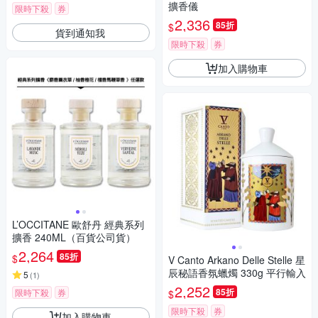
擴香儀
限時下殺
券
2,336
85折
$
貨到通知我
限時下殺
券
加入購物車
L’OCCITANE 歐舒丹 經典系列
擴香 240ML（百貨公司貨）
2,264
85折
$
V Canto Arkano Delle Stelle 星
辰秘語香氛蠟燭 330g 平行輸入
5
(
1
)
2,252
85折
限時下殺
券
$
限時下殺
券
加入購物車