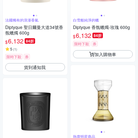
法國獨有的浪漫香氣
白雪般純淨的蠟
Diptyque 聖日爾曼大道34號香
Diptyque 香氛蠟燭-玫瑰 600g
氛蠟燭 600g
6,132
84折
$
6,132
84折
$
限時下殺
券
5
(
1
)
加入購物車
限時下殺
券
貨到通知我
熱賣明星商品