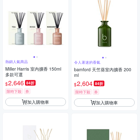
熱銷人氣商品
令人著迷的香氣
Miller Harris 室內擴香 150ml
bamford 天竺葵室內擴香 200
多款可選
ml
2,646
2,604
84折
$
84折
$
限時下殺
券
限時下殺
券
加入購物車
加入購物車