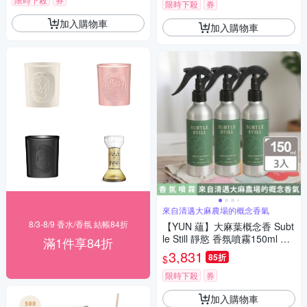
限時下殺
券
加入購物車
加入購物車
來自清邁大麻農場的概念香氣
8/3-8/9 香水/香氛 結帳84折
【YUN 蘊】大麻葉概念香 Subt
le Still 靜慾 香氛噴霧150ml 三
滿1件享84折
入組(產品不含THC 與 CBD)
3,831
85折
$
限時下殺
券
加入購物車