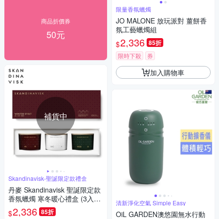
限量香氛蠟燭
JO MALONE 放玩派對 薑餅香
商品折價券
氛工藝蠟燭組
50元
2,336
85折
$
限時下殺
券
加入購物車
補貨中
Skandinavisk-聖誕限定款禮盒
丹麥 Skandinavisk 聖誕限定款
香氛蠟燭 寒冬暖心禮盒 (3入禮
清新淨化空氣 Simple Easy
盒組) - JUL 微醺熱紅酒, SKOG
2,336
85折
$
OiL GARDEN澳悠園無水行動
挪威森林, SNÖ 雪落星野