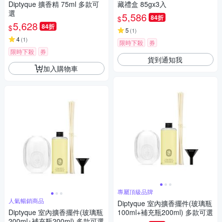
Diptyque 擴香精 75ml 多款可
藏禮盒 85gx3入
選
5,586
84折
$
5,628
84折
$
5
(
1
)
4
(
1
)
限時下殺
券
限時下殺
券
貨到通知我
加入購物車
專屬頂級品牌
人氣暢銷商品
Diptyque 室內擴香擺件(玻璃瓶
Diptyque 室內擴香擺件(玻璃瓶
100ml+補充瓶200ml) 多款可選
200ml+補充瓶200ml) 多款可選