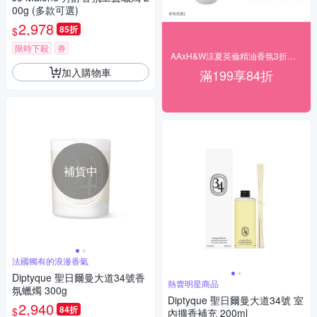
00g (多款可選)
2,978
85折
$
限時下殺
券
AAxH&W涼夏英倫精油香氛3折起結帳84折
加入購物車
滿199享84折
補貨中
法國獨有的浪漫香氣
Diptyque 聖日爾曼大道34號香
熱賣明星商品
氛蠟燭 300g
Diptyque 聖日爾曼大道34號 室
2,940
84折
$
內擴香補充 200ml