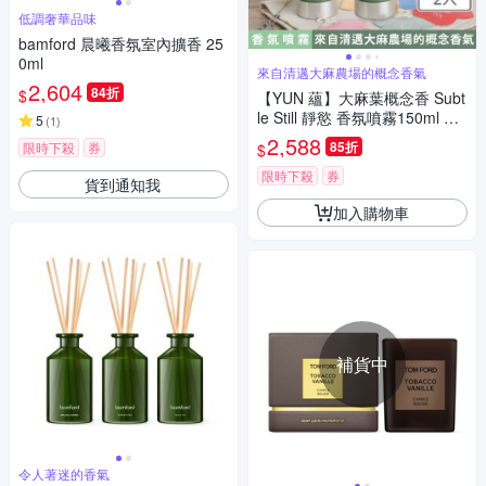
低調奢華品味
bamford 晨曦香氛室內擴香 25
0ml
來自清邁大麻農場的概念香氣
2,604
84折
$
【YUN 蘊】大麻葉概念香 Subt
le Still 靜慾 香氛噴霧150ml 兩
5
(
1
)
入組(產品不含THC 與 CBD)
2,588
85折
限時下殺
券
$
限時下殺
券
貨到通知我
加入購物車
補貨中
令人著迷的香氣