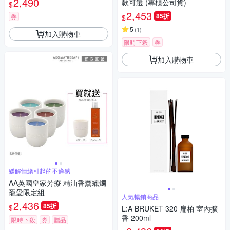
2,490
款可選 (專櫃公司貨)
$
2,453
85折
券
$
5
(
1
)
加入購物車
限時下殺
券
加入購物車
緩解情緒引起的不適感
AA英國皇家芳療 精油香薰蠟燭
寵愛限定組
人氣暢銷商品
2,436
85折
$
L:A BRUKET 320 扁柏 室內擴
香 200ml
限時下殺
券
贈品