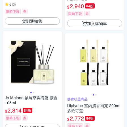
5
2,940
(
3
)
84折
$
限時下殺
券
限時下殺
券
貨到通知我
加入購物車
Jo Malone 鼠尾草與海鹽 擴香
熱賣明星商品
165ml
Diptyque 室內擴香補充 200ml
2,814
84折
多款可選
$
2,772
限時下殺
券
84折
$
限時下殺
券