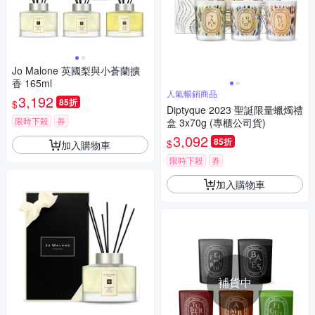
Jo Malone 英國梨與小蒼蘭擴
香 165ml
人氣暢銷商品
3,192
85折
$
Diptyque 2023 聖誕限量蠟燭禮
限時下殺
券
盒 3x70g (專櫃公司貨)
3,092
85折
$
加入購物車
限時下殺
券
加入購物車
補貨中