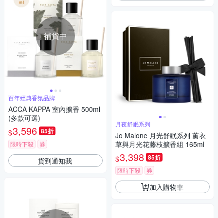
補貨中
百年經典香氛品牌
ACCA KAPPA 室內擴香 500ml
(多款可選)
月夜舒眠系列
3,596
85折
$
Jo Malone 月光舒眠系列 薰衣
草與月光花藤枝擴香組 165ml
限時下殺
券
3,398
85折
$
貨到通知我
限時下殺
券
加入購物車