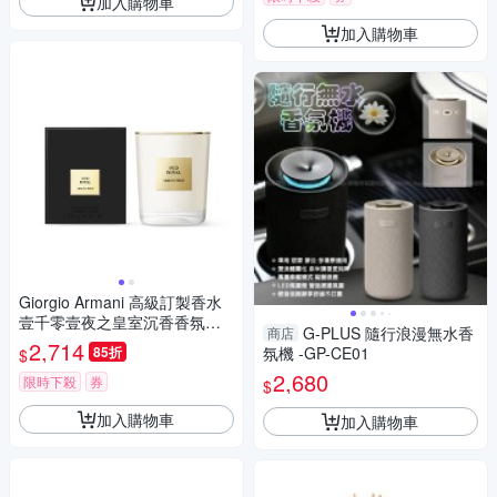
加入購物車
加入購物車
Giorgio Armani 高級訂製香水
壹千零壹夜之皇室沉香香氛蠟
G-PLUS 隨行浪漫無水香
商店
燭 175g
2,714
85折
氛機 -GP-CE01
$
2,680
限時下殺
券
$
加入購物車
加入購物車