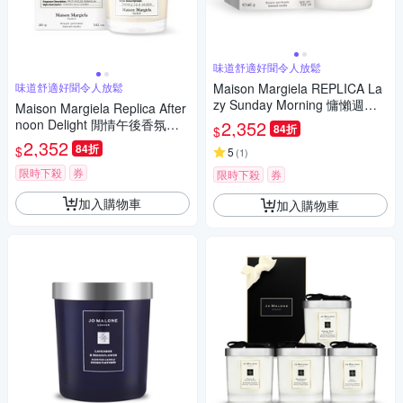
味道舒適好聞令人放鬆
味道舒適好聞令人放鬆
Maison Margiela REPLICA La
zy Sunday Morning 慵懶週末
Maison Margiela Replica After
香氛蠟燭 165g
noon Delight 閒情午後香氛蠟
2,352
84折
$
燭 165g
2,352
84折
$
5
(
1
)
限時下殺
券
限時下殺
券
加入購物車
加入購物車