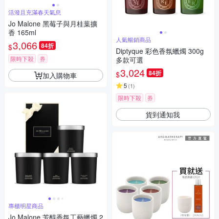
活潑且充滿春天氣息
Jo Malone 黑莓子與月桂葉擴
香 165ml
人氣暢銷商品
3,066
84折
$
Diptyque 彩色香氛蠟燭 300g
限時下殺
券
多款可選
3,024
84折
$
加入購物車
5
(
1
)
限時下殺
券
貨到通知我
專櫃明星商品
Jo Malone 芳醇香氛工藝蠟燭 2