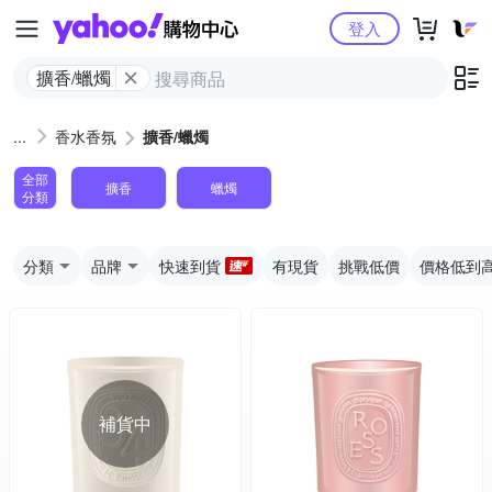
Yahoo購物中心
登入
擴香/蠟燭
香水香氛
擴香/蠟燭
全部
擴香
蠟燭
分類
分類
品牌
快速到貨
有現貨
挑戰低價
價格低到
補貨中