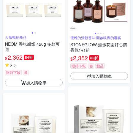
人氣暢銷商品
優雅的清新香味 開啟嗅覺的饗宴
NEOM 香氛蠟燭 420g 多款可
STONEGLOW 漫步花園好心情
選
香氛1+1組
2,352
2,352
84折
$
85折
$
5
(
3
)
限時下殺
券
贈品
限時下殺
券
加入購物車
加入購物車