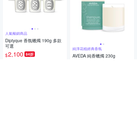
人氣暢銷商品
Diptyque 香氛蠟燭 190g 多款
可選
純淨花植經典香氛
2,100
84折
$
AVEDA 純香蠟燭 230g
5
2,084
(
4
)
85折
$
限時下殺
券
限時下殺
券
加入購物車
加入購物車