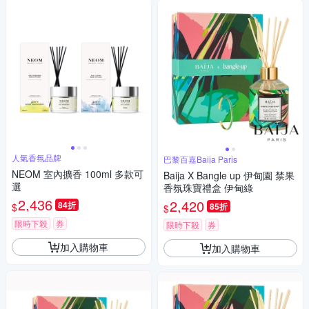
人氣香氛品牌
巴黎百嘉Baija Paris
NEOM 室內擴香 100ml 多款可
Baija X Bangle up 伊甸園 禁果
選
香氛珠寶禮盒 伊甸綠
2,436
2,420
84折
$
85折
$
限時下殺
券
限時下殺
券
加入購物車
加入購物車