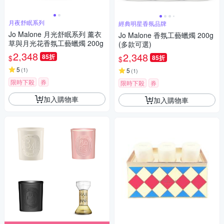
月夜舒眠系列
經典明星香氛品牌
Jo Malone 月光舒眠系列 薰衣
Jo Malone 香氛工藝蠟燭 200g
草與月光花香氛工藝蠟燭 200g
(多款可選)
2,348
2,348
85折
$
85折
$
5
(
1
)
5
(
1
)
限時下殺
券
限時下殺
券
加入購物車
加入購物車