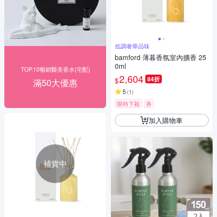
低調奢華品味
bamford 薄暮香氛室內擴香 25
0ml
TOP.10暢銷醫美香水(宅配)
2,604
84折
$
滿50大優惠
5
(
1
)
限時下殺
券
加入購物車
補貨中