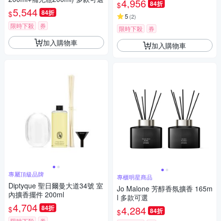
4,956
84折
$
5,544
84折
$
5
(
2
)
限時下殺
券
限時下殺
券
加入購物車
加入購物車
專屬頂級品牌
專櫃明星商品
Diptyque 聖日爾曼大道34號 室
Jo Malone 芳醇香氛擴香 165m
內擴香擺件 200ml
l 多款可選
4,704
84折
4,284
$
84折
$
限時下殺
券