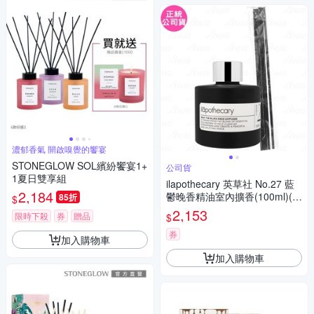
濃郁香氣 開啟嗅覺的饗宴
STONEGLOW SOL繽紛饗宴1+
公司貨
1夏日雙享組
ilapothecary 英草社 No.27 藍
2,184
鬱晚香精油室內擴香(100ml)(公
85折
$
司貨)
2,153
限時下殺
券
贈品
$
券
加入購物車
加入購物車