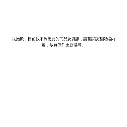
很抱歉，目前找不到您要的商品及資訊，請嘗試調整限縮內
容，放寬條件重新搜尋。