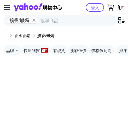
Yahoo購物中心
登入
擴香/蠟燭
香水香氛
擴香/蠟燭
品牌
快速到貨
有現貨
挑戰低價
價格低到高
排序