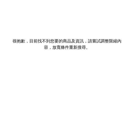
很抱歉，目前找不到您要的商品及資訊，請嘗試調整限縮內
容，放寬條件重新搜尋。