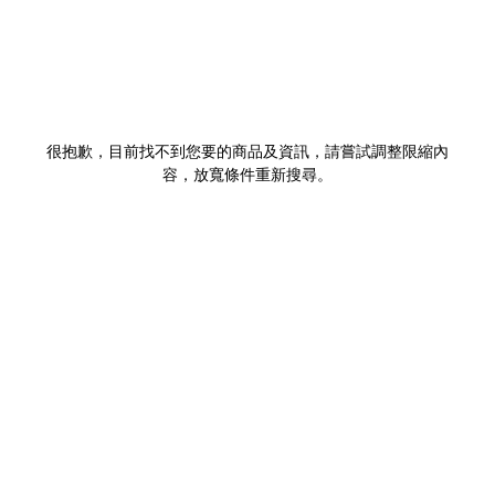
很抱歉，目前找不到您要的商品及資訊，請嘗試調整限縮內
容，放寬條件重新搜尋。