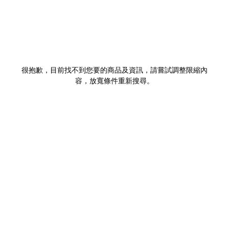
很抱歉，目前找不到您要的商品及資訊，請嘗試調整限縮內
容，放寬條件重新搜尋。