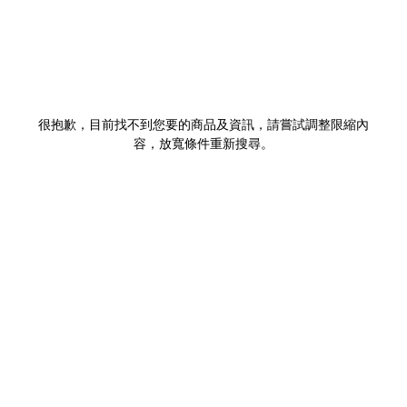
很抱歉，目前找不到您要的商品及資訊，請嘗試調整限縮內
容，放寬條件重新搜尋。