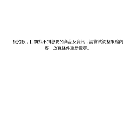
很抱歉，目前找不到您要的商品及資訊，請嘗試調整限縮內
容，放寬條件重新搜尋。