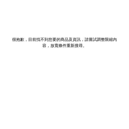
很抱歉，目前找不到您要的商品及資訊，請嘗試調整限縮內
容，放寬條件重新搜尋。