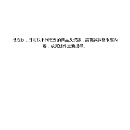
很抱歉，目前找不到您要的商品及資訊，請嘗試調整限縮內
容，放寬條件重新搜尋。